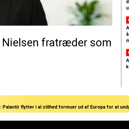
d
u
A
å
 Nielsen fratræder som
m
A
k
 Palantir flytter i al stilhed formuer ud af Europa for at und
 for den danske supercomputer Gefion fratræder: Her er han
har fem mænds pludselige exit kostet Alphabet 1.200 millia