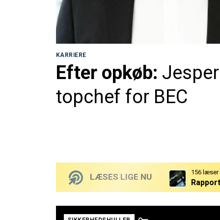
KARRIERE
Efter opkøb:
Jesper
topchef for BEC
156 læser
LÆSES LIGE NU
Rapport:
138 læser
132 læser
Topchef
Derfor 
SIKKERHEDSHULLER