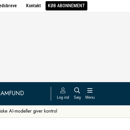
edsbreve
Kontakt
KØB ABONNEMENT
SAMFUND
Log ind
Søg
Menu
iske AI-modeller giver kontrol