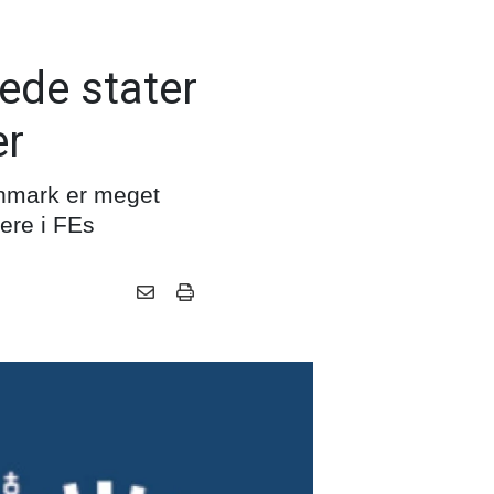
de stater
er
anmark er meget
ere i FEs