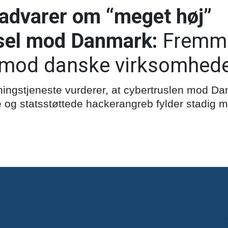
 advarer om “meget høj”
sel mod Danmark:
Fremme
 mod danske virksomhed
tningstjeneste vurderer, at cybertruslen mod D
 og statsstøttede hackerangreb fylder stadig m