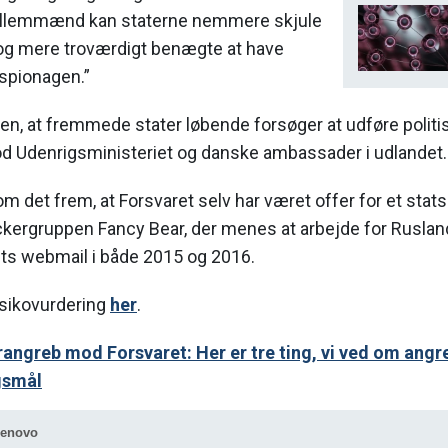
mellemmænd kan staterne nemmere skjule
 og mere troværdigt benægte at have
rspionagen.”
en, at fremmede stater løbende forsøger at udføre politi
 Udenrigsministeriet og danske ambassader i udlandet.
om det frem, at Forsvaret selv har været offer for et stats
kergruppen Fancy Bear, der menes at arbejde for Rusland
ets webmail i både 2015 og 2016.
isikovurdering
her
.
angreb mod Forsvaret: Her er tre ting, vi ved om angre
gsmål
Lenovo