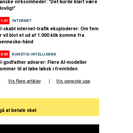
anske virksomheder: "Det burde klart være
lovligt"
11:01
INTERNET
I-skabt internet-trafik eksploderer: Om fem
r vil blot et ud af 1.000 klik komme fra
enneske-hånd
10:05
KUNSTIG INTELLIGENS
I-godfather advarer: Flere AI-modeller
ommer til at løbe løbsk i fremtiden
Vis flere artikler
|
Vis seneste uge
gå at betale skat
s nye job - satser stort på AI i Europa
rder kroner på få timer