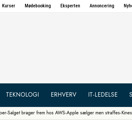
Kurser
Mødebooking
Eksperten
Annoncering
Nyh
TEKNOLOGI
ERHVERV
IT-LEDELSE
per
Salget brager frem hos AWS
Apple sælger men straffes
Kines