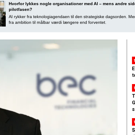
Hvorfor lykkes nogle organisationer med AI – mens andre sidd
pilotfasen?
AI rykker fra teknologiagendaen til den strategiske dagsorden. M
fra ambition til målbar værdi længere end forventet.
E
t
T
G
s
S