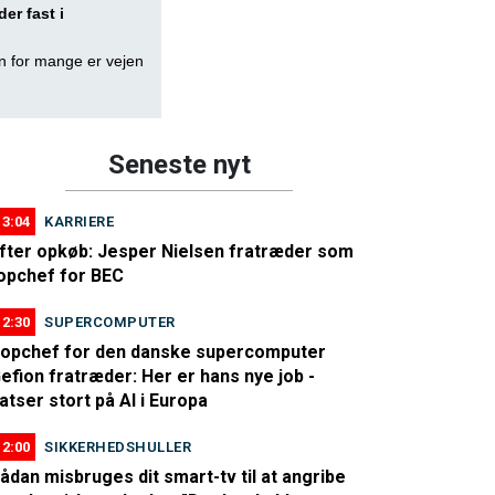
er fast i
en for mange er vejen
Seneste nyt
13:04
KARRIERE
fter opkøb: Jesper Nielsen fratræder som
opchef for BEC
12:30
SUPERCOMPUTER
opchef for den danske supercomputer
efion fratræder: Her er hans nye job -
atser stort på AI i Europa
12:00
SIKKERHEDSHULLER
ådan misbruges dit smart-tv til at angribe