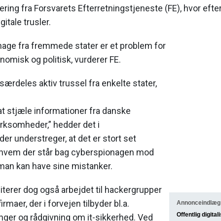
ering fra Forsvarets Efterretningstjeneste (FE), hvor eft
gitale trusler.
nage fra fremmede stater er et problem for
omisk og politisk, vurderer FE.
særdeles aktiv trussel fra enkelte stater,
t stjæle informationer fra danske
rksomheder,” hedder det i
der understreger, at det er stort set
, hvem der står bag cyberspionagen mod
an kan have sine mistanker.
citerer dog også arbejdet til hackergrupper
irmaer, der i forvejen tilbyder bl.a.
Annonceindlæg
Offentlig digital
ger og rådgivning om it-sikkerhed. Ved