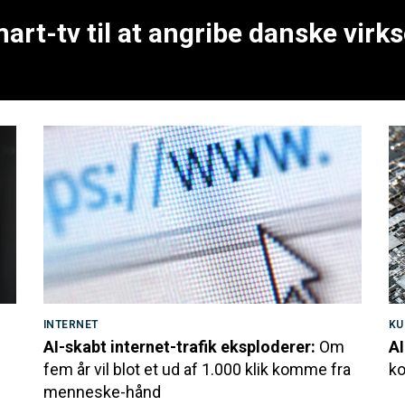
art-tv til at angribe danske vir
INTERNET
KU
AI-skabt internet-trafik eksploderer:
Om
AI
fem år vil blot et ud af 1.000 klik komme fra
ko
menneske-hånd