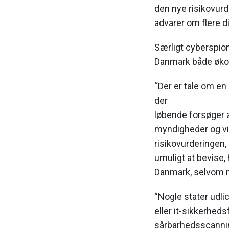
den nye risikovurd
advarer om flere di
Særligt cyberspio
Danmark både økon
“Der er tale om en 
der
løbende forsøger a
myndigheder og vi
risikovurderingen, 
umuligt at bevise
Danmark, selvom m
“Nogle stater udli
eller it-sikkerhedsf
sårbarhedsscannin