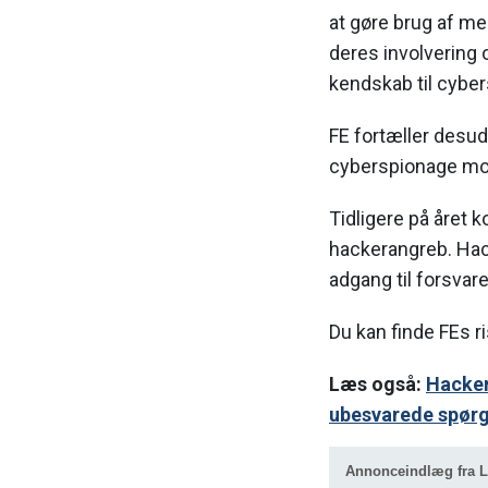
at gøre brug af 
deres involvering
kendskab til cybe
FE fortæller desud
cyberspionage mod
Tidligere på året k
hackerangreb. Hac
adgang til forsvar
Du kan finde FEs r
Læs også:
Hacker
ubesvarede spør
Annonceindlæg fra 