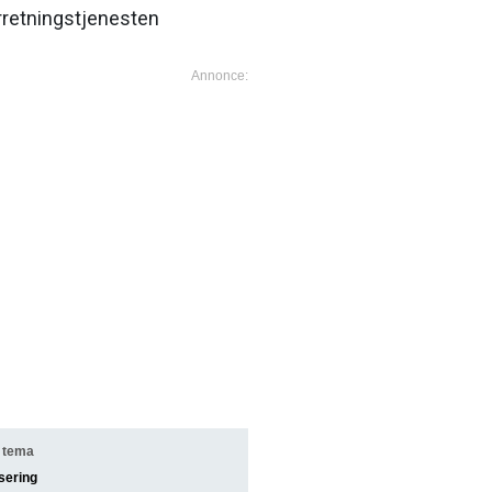
erretningstjenesten
 tema
isering