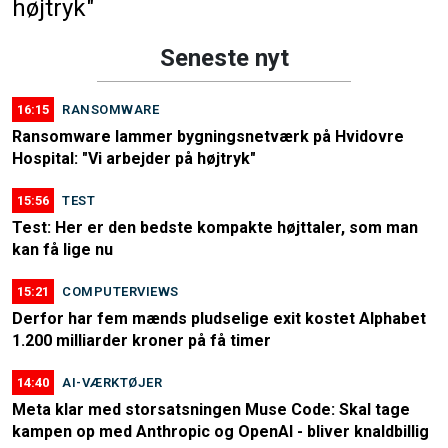
højtryk"
Seneste nyt
16:15
RANSOMWARE
Ransomware lammer bygningsnetværk på Hvidovre
Hospital: "Vi arbejder på højtryk"
15:56
TEST
Test: Her er den bedste kompakte højttaler, som man
kan få lige nu
15:21
COMPUTERVIEWS
Derfor har fem mænds pludselige exit kostet Alphabet
1.200 milliarder kroner på få timer
14:40
AI-VÆRKTØJER
Meta klar med storsatsningen Muse Code: Skal tage
kampen op med Anthropic og OpenAI - bliver knaldbillig