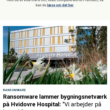
Hvis du vil vide mere om, hvad Computerworld Premium, så
kan du
læse om det her
.
RANSOMWARE
Ransomware lammer bygningsnetværk
på Hvidovre Hospital:
"Vi arbejder på