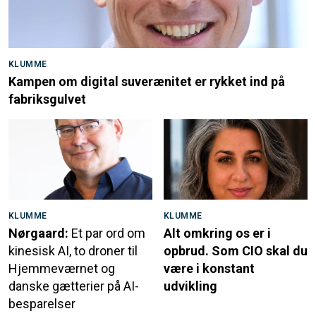
KLUMME
Kampen om digital suverænitet er rykket ind på
fabriksgulvet
KLUMME
KLUMME
Nørgaard:
Et par ord om
Alt omkring os er i
kinesisk AI, to droner til
opbrud. Som CIO skal du
Hjemmeværnet og
være i konstant
danske gætterier på AI-
udvikling
besparelser