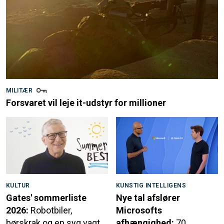
MILITÆR
Forsvaret vil leje it-udstyr for millioner
KULTUR
KUNSTIG INTELLIGENS
Gates' sommerliste
Nye tal afslører
2026:
Robotbiler,
Microsofts
børskrak og en syg vagt
afhængighed:
70