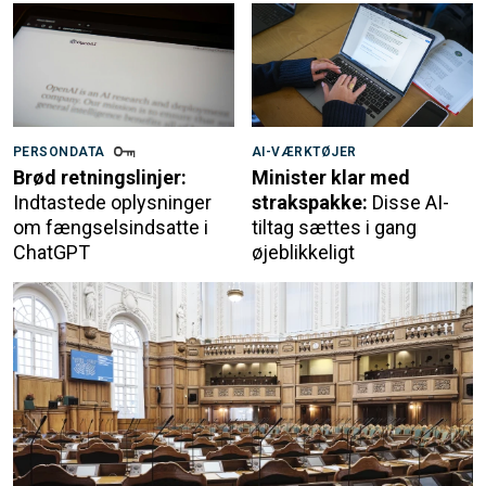
PERSONDATA
AI-VÆRKTØJER
Brød retningslinjer:
Minister klar med
Indtastede oplysninger
strakspakke:
Disse AI-
om fængselsindsatte i
tiltag sættes i gang
ChatGPT
øjeblikkeligt