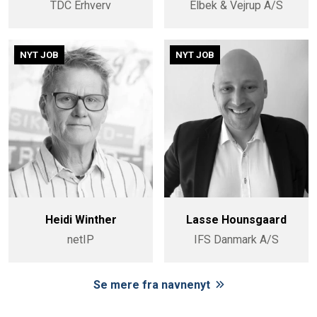
TDC Erhverv
Elbek & Vejrup A/S
NYT JOB
NYT JOB
Heidi Winther
Lasse Hounsgaard
netIP
IFS Danmark A/S
Se mere fra navnenyt