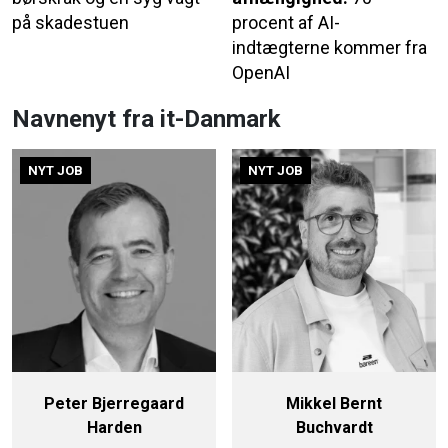
på skadestuen
procent af AI-
indtægterne kommer fra
OpenAI
Navnenyt fra it-Danmark
NYT JOB
NYT JOB
Peter Bjerregaard
Mikkel Bernt
Harden
Buchvardt