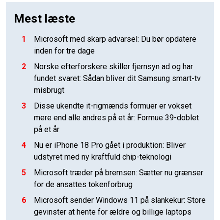
Mest læste
1
Microsoft med skarp advarsel: Du bør opdatere
inden for tre dage
2
Norske efterforskere skiller fjernsyn ad og har
fundet svaret: Sådan bliver dit Samsung smart-tv
misbrugt
3
Disse ukendte it-rigmænds formuer er vokset
mere end alle andres på et år: Formue 39-doblet
på et år
4
Nu er iPhone 18 Pro gået i produktion: Bliver
udstyret med ny kraftfuld chip-teknologi
5
Microsoft træder på bremsen: Sætter nu grænser
for de ansattes tokenforbrug
6
Microsoft sender Windows 11 på slankekur: Store
gevinster at hente for ældre og billige laptops