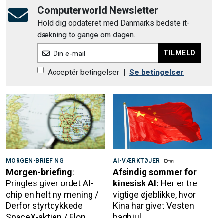
Computerworld Newsletter
Hold dig opdateret med Danmarks bedste it-
dækning to gange om dagen.
TILMELD
Din e-mail
Acceptér betingelser
|
Se betingelser
MORGEN-BRIEFING
AI-VÆRKTØJER
Morgen-briefing:
Afsindig sommer for
Pringles giver ordet AI-
kinesisk AI:
Her er tre
chip en helt ny mening /
vigtige øjeblikke, hvor
Derfor styrtdykkede
Kina har givet Vesten
SpaceX-aktien / Elon
baghjul