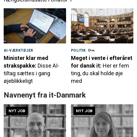
AI-VÆRKTØJER
POLITIK
Minister klar med
Meget i vente i efteråret
strakspakke:
Disse AI-
for dansk it:
Her er fem
tiltag sættes i gang
ting, du skal holde øje
øjeblikkeligt
med
Navnenyt fra it-Danmark
NYT JOB
NYT JOB