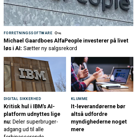
FORRETNINGSSOFTWARE
Michael Gaardboes AlfaPeople investerer på livet
løs i AI:
Sætter ny salgsrekord
DIGITAL SIKKERHED
KLUMME
Kritisk hul i IBM's AI-
It-leverandørerne bør
platform udnyttes lige
altså udfordre
nu:
Deler superbruger-
myndighederne noget
adgang ud til alle
mere
forbipasserende