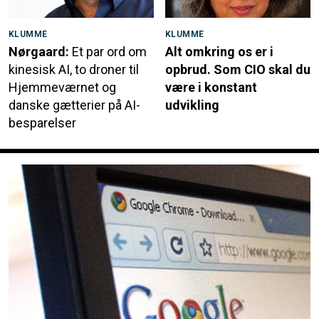
KLUMME
KLUMME
Nørgaard:
Et par ord om
Alt omkring os er i
kinesisk AI, to droner til
opbrud. Som CIO skal du
Hjemmeværnet og
være i konstant
danske gætterier på AI-
udvikling
besparelser