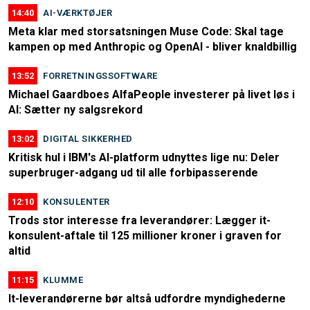
14:40
AI-VÆRKTØJER
Meta klar med storsatsningen Muse Code: Skal tage
kampen op med Anthropic og OpenAI - bliver knaldbillig
13:52
FORRETNINGSSOFTWARE
Michael Gaardboes AlfaPeople investerer på livet løs i
AI: Sætter ny salgsrekord
13:02
DIGITAL SIKKERHED
Kritisk hul i IBM's AI-platform udnyttes lige nu: Deler
superbruger-adgang ud til alle forbipasserende
12:10
KONSULENTER
Trods stor interesse fra leverandører: Lægger it-
konsulent-aftale til 125 millioner kroner i graven for
altid
11:15
KLUMME
It-leverandørerne bør altså udfordre myndighederne