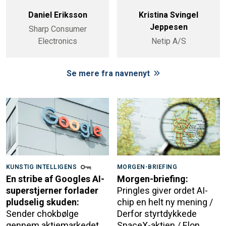
Daniel Eriksson
Kristina Svingel
Jeppesen
Sharp Consumer
Electronics
Netip A/S
Se mere fra navnenyt
KUNSTIG INTELLIGENS
MORGEN-BRIEFING
En stribe af Googles AI-
Morgen-briefing:
superstjerner forlader
Pringles giver ordet AI-
pludselig skuden:
chip en helt ny mening /
Sender chokbølge
Derfor styrtdykkede
gennem aktiemarkedet
SpaceX-aktien / Elon