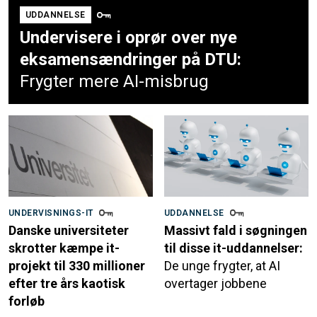
UDDANNELSE
Undervisere i oprør over nye
eksamensændringer på DTU:
Frygter mere AI-misbrug
UNDERVISNINGS-IT
UDDANNELSE
Danske universiteter
Massivt fald i søgningen
skrotter kæmpe it-
til disse it-uddannelser:
projekt til 330 millioner
De unge frygter, at AI
efter tre års kaotisk
overtager jobbene
forløb