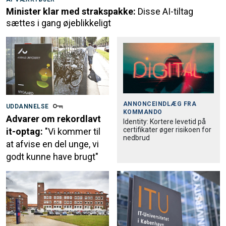
Minister klar med strakspakke:
Disse AI-tiltag
sættes i gang øjeblikkeligt
ANNONCEINDLÆG FRA
UDDANNELSE
KOMMANDO
Advarer om rekordlavt
Identity: Kortere levetid på
certifikater øger risikoen for
it-optag:
"Vi kommer til
nedbrud
at afvise en del unge, vi
godt kunne have brugt"