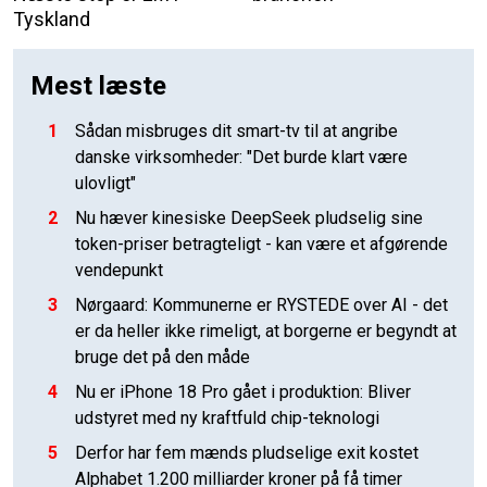
Tyskland
Mest læste
1
Sådan misbruges dit smart-tv til at angribe
danske virksomheder: "Det burde klart være
ulovligt"
2
Nu hæver kinesiske DeepSeek pludselig sine
token-priser betragteligt - kan være et afgørende
vendepunkt
3
Nørgaard: Kommunerne er RYSTEDE over AI - det
er da heller ikke rimeligt, at borgerne er begyndt at
bruge det på den måde
4
Nu er iPhone 18 Pro gået i produktion: Bliver
udstyret med ny kraftfuld chip-teknologi
5
Derfor har fem mænds pludselige exit kostet
Alphabet 1.200 milliarder kroner på få timer