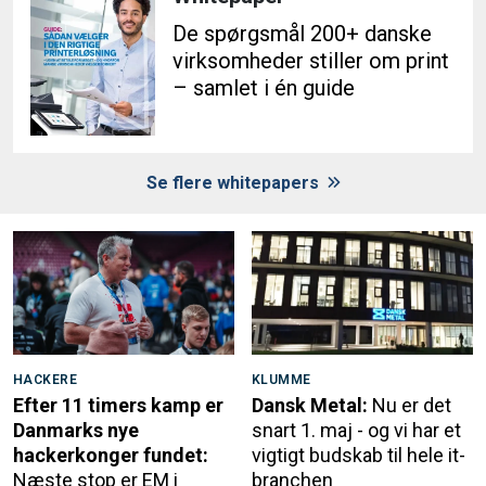
De spørgsmål 200+ danske
virksomheder stiller om print
– samlet i én guide
Se flere whitepapers
HACKERE
KLUMME
Efter 11 timers kamp er
Dansk Metal:
Nu er det
Danmarks nye
snart 1. maj - og vi har et
hackerkonger fundet:
vigtigt budskab til hele it-
Næste stop er EM i
branchen