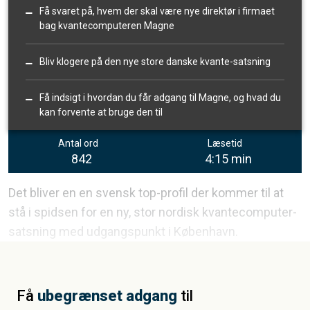
Få svaret på, hvem der skal være nye direktør i firmaet
bag kvantecomputeren Magne
Bliv klogere på den nye store danske kvante-satsning
Få indsigt i hvordan du får adgang til Magne, og hvad du
kan forvente at bruge den til
Antal ord
Læsetid
842
4:15 min
Det bliver en en svensk top-profil der kommer til at
stå i spidsen for en ny, stor nordisk kvantecomputer-
satsning med udgangspunkt i København.
Få
ubegrænset adgang
til