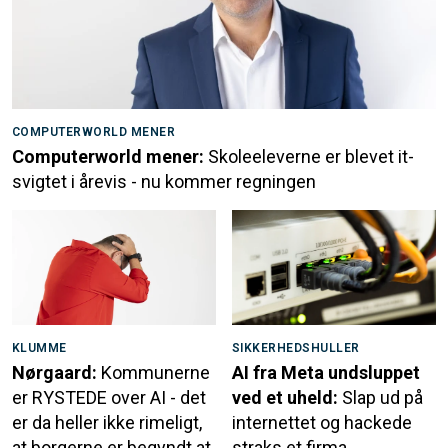
COMPUTERWORLD MENER
Computerworld mener:
Skoleeleverne er blevet it-
svigtet i årevis - nu kommer regningen
KLUMME
SIKKERHEDSHULLER
Nørgaard:
Kommunerne
AI fra Meta undsluppet
er RYSTEDE over AI - det
ved et uheld:
Slap ud på
er da heller ikke rimeligt,
internettet og hackede
at borgerne er begyndt at
straks et firma