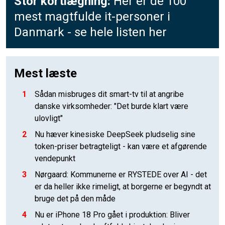
Stor kortlægning:
Her er de 100
mest magtfulde it-personer i
Danmark - se hele listen her
Mest læste
1
Sådan misbruges dit smart-tv til at angribe
danske virksomheder: "Det burde klart være
ulovligt"
2
Nu hæver kinesiske DeepSeek pludselig sine
token-priser betragteligt - kan være et afgørende
vendepunkt
3
Nørgaard: Kommunerne er RYSTEDE over AI - det
er da heller ikke rimeligt, at borgerne er begyndt at
bruge det på den måde
4
Nu er iPhone 18 Pro gået i produktion: Bliver