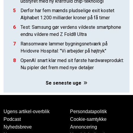
udstyret med ny kraftfuld chip-teknologi
5
Derfor har fem mænds pludselige exit kostet
Alphabet 1.200 milliarder kroner på få timer
6
Test: Samsung gør verdens vildeste smartphone
endnu vildere med Z Fold8 Ultra
7
Ransomware lammer bygningsnetværk på
Hvidovre Hospital: "Vi arbejder på højtryk"
8
OpenAI snart klar med sit første hardwareprodukt:
Nu pipler det frem med nye detaljer
Se seneste uge
Ugens artikel-overblik
Persondatapolitik
Podcast
Cookie-samtykke
Nyhedsbreve
Annoncering