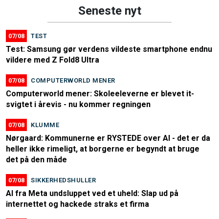
Seneste nyt
07/08
TEST
Test: Samsung gør verdens vildeste smartphone endnu
vildere med Z Fold8 Ultra
07/08
COMPUTERWORLD MENER
Computerworld mener: Skoleeleverne er blevet it-
svigtet i årevis - nu kommer regningen
07/08
KLUMME
Nørgaard: Kommunerne er RYSTEDE over AI - det er da
heller ikke rimeligt, at borgerne er begyndt at bruge
det på den måde
07/08
SIKKERHEDSHULLER
AI fra Meta undsluppet ved et uheld: Slap ud på
internettet og hackede straks et firma