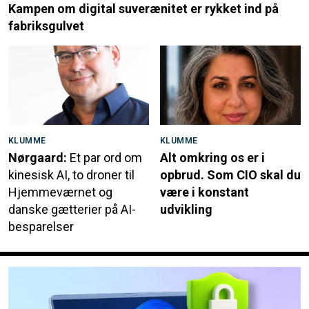
Kampen om digital suverænitet er rykket ind på
fabriksgulvet
KLUMME
KLUMME
Nørgaard:
Et par ord om
Alt omkring os er i
kinesisk AI, to droner til
opbrud. Som CIO skal du
Hjemmeværnet og
være i konstant
danske gætterier på AI-
udvikling
besparelser