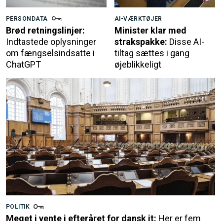
PERSONDATA
AI-VÆRKTØJER
Brød retningslinjer:
Minister klar med
Indtastede oplysninger
strakspakke:
Disse AI-
om fængselsindsatte i
tiltag sættes i gang
ChatGPT
øjeblikkeligt
POLITIK
Meget i vente i efteråret for dansk it:
Her er fem