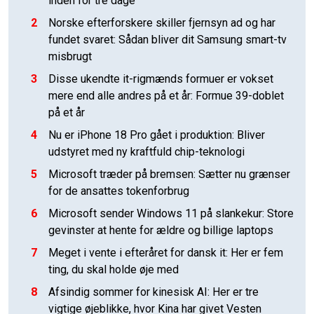
inden for tre dage
2
Norske efterforskere skiller fjernsyn ad og har
fundet svaret: Sådan bliver dit Samsung smart-tv
misbrugt
3
Disse ukendte it-rigmænds formuer er vokset
mere end alle andres på et år: Formue 39-doblet
på et år
4
Nu er iPhone 18 Pro gået i produktion: Bliver
udstyret med ny kraftfuld chip-teknologi
5
Microsoft træder på bremsen: Sætter nu grænser
for de ansattes tokenforbrug
6
Microsoft sender Windows 11 på slankekur: Store
gevinster at hente for ældre og billige laptops
7
Meget i vente i efteråret for dansk it: Her er fem
ting, du skal holde øje med
8
Afsindig sommer for kinesisk AI: Her er tre
vigtige øjeblikke, hvor Kina har givet Vesten