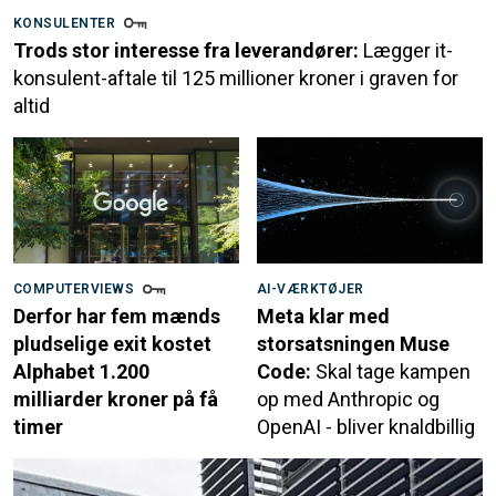
KONSULENTER
Trods stor interesse fra leverandører:
Lægger it-
konsulent-aftale til 125 millioner kroner i graven for
altid
COMPUTERVIEWS
AI-VÆRKTØJER
Derfor har fem mænds
Meta klar med
pludselige exit kostet
storsatsningen Muse
Alphabet 1.200
Code:
Skal tage kampen
milliarder kroner på få
op med Anthropic og
timer
OpenAI - bliver knaldbillig