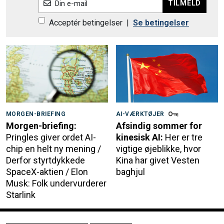
TILMELD
Din e-mail
Acceptér betingelser
|
Se betingelser
MORGEN-BRIEFING
AI-VÆRKTØJER
Morgen-briefing:
Afsindig sommer for
Pringles giver ordet AI-
kinesisk AI:
Her er tre
chip en helt ny mening /
vigtige øjeblikke, hvor
Derfor styrtdykkede
Kina har givet Vesten
SpaceX-aktien / Elon
baghjul
Musk: Folk undervurderer
Starlink