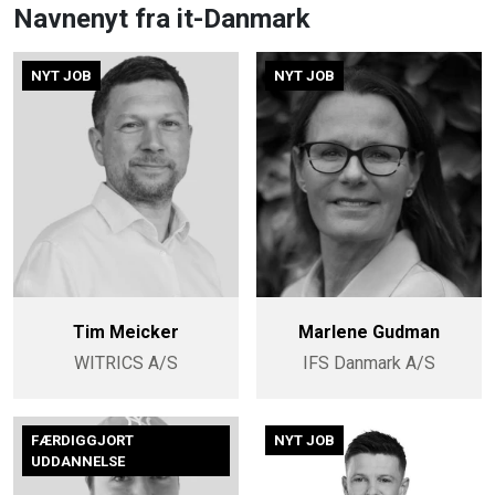
Navnenyt fra it-Danmark
NYT JOB
NYT JOB
Tim Meicker
Marlene Gudman
WITRICS A/S
IFS Danmark A/S
FÆRDIGGJORT
NYT JOB
UDDANNELSE