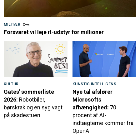
MILITÆR
Forsvaret vil leje it-udstyr for millioner
KULTUR
KUNSTIG INTELLIGENS
Gates' sommerliste
Nye tal afslører
2026:
Robotbiler,
Microsofts
børskrak og en syg vagt
afhængighed:
70
på skadestuen
procent af AI-
indtægterne kommer fra
OpenAI