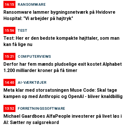
16:15
RANSOMWARE
Ransomware lammer bygningsnetværk på Hvidovre
Hospital: "Vi arbejder på højtryk"
15:56
TEST
Test: Her er den bedste kompakte højttaler, som man
kan få lige nu
15:21
COMPUTERVIEWS
Derfor har fem mænds pludselige exit kostet Alphabet
1.200 milliarder kroner på få timer
14:40
AI-VÆRKTØJER
Meta klar med storsatsningen Muse Code: Skal tage
kampen op med Anthropic og OpenAI - bliver knaldbillig
13:52
FORRETNINGSSOFTWARE
Michael Gaardboes AlfaPeople investerer på livet løs i
AI: Sætter ny salgsrekord