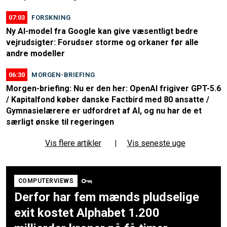
07:03
FORSKNING
Ny AI-model fra Google kan give væsentligt bedre
vejrudsigter: Forudser storme og orkaner før alle
andre modeller
06:30
MORGEN-BRIEFING
Morgen-briefing: Nu er den her: OpenAI frigiver GPT-5.6
/ Kapitalfond køber danske Factbird med 80 ansatte /
Gymnasielærere er udfordret af AI, og nu har de et
særligt ønske til regeringen
Vis flere artikler
|
Vis seneste uge
COMPUTERVIEWS
Derfor har fem mænds pludselige
exit kostet Alphabet 1.200