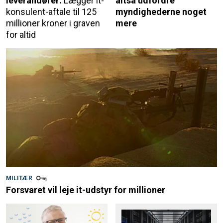
leverandører:
Lægger it-
altså udfordre
konsulent-aftale til 125
myndighederne noget
millioner kroner i graven
mere
for altid
MILITÆR
Forsvaret vil leje it-udstyr for millioner