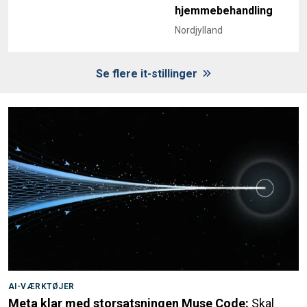
hjemmebehandling
Nordjylland
Se flere it-stillinger
AI-VÆRKTØJER
Meta klar med storsatsningen Muse Code:
Skal