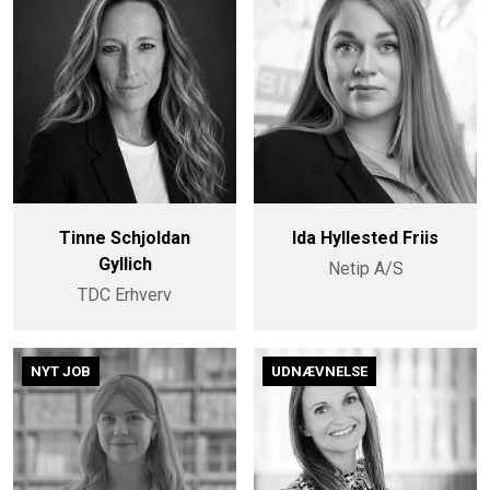
Tinne Schjoldan
Ida Hyllested Friis
Gyllich
Netip A/S
TDC Erhverv
NYT JOB
UDNÆVNELSE