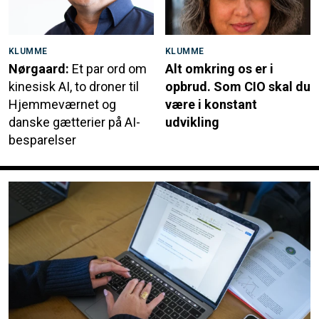
KLUMME
KLUMME
Nørgaard:
Et par ord om
Alt omkring os er i
kinesisk AI, to droner til
opbrud. Som CIO skal du
Hjemmeværnet og
være i konstant
danske gætterier på AI-
udvikling
besparelser