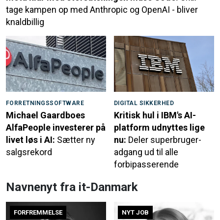
tage kampen op med Anthropic og OpenAI - bliver
knaldbillig
FORRETNINGSSOFTWARE
DIGITAL SIKKERHED
Michael Gaardboes
Kritisk hul i IBM's AI-
AlfaPeople investerer på
platform udnyttes lige
livet løs i AI:
Sætter ny
nu:
Deler superbruger-
salgsrekord
adgang ud til alle
forbipasserende
Navnenyt fra it-Danmark
FORFREMMELSE
NYT JOB