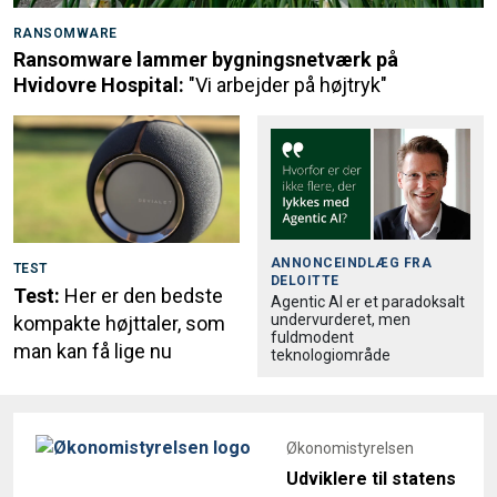
RANSOMWARE
Ransomware lammer bygningsnetværk på
Hvidovre Hospital:
"Vi arbejder på højtryk"
ANNONCEINDLÆG FRA
TEST
DELOITTE
Test:
Her er den bedste
Agentic AI er et paradoksalt
undervurderet, men
kompakte højttaler, som
fuldmodent
man kan få lige nu
teknologiområde
Økonomistyrelsen
Udviklere til statens