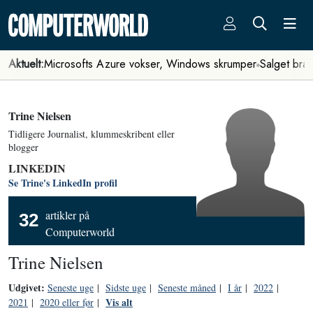
Aktuelt:
Microsofts Azure vokser, Windows skrumper
Salget bra
Trine Nielsen
Tidligere Journalist, klummeskribent eller
blogger
LINKEDIN
Se Trine's LinkedIn profil
artikler på
32
Computerworld
Trine Nielsen
Udgivet:
Seneste uge
|
Sidste uge
|
Seneste måned
|
I år
|
2022
|
Vis alt
2021
|
2020 eller før
|