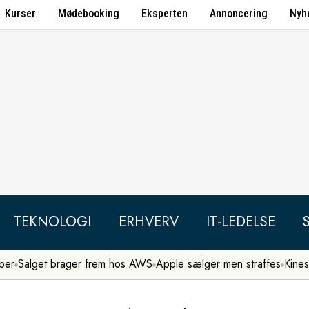
Kurser
Mødebooking
Eksperten
Annoncering
Nyh
TEKNOLOGI
ERHVERV
IT-LEDELSE
per
Salget brager frem hos AWS
Apple sælger men straffes
Kines