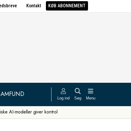
edsbreve
Kontakt
KØB ABONNEMENT
SAMFUND
Log ind
Søg
Menu
iske AI-modeller giver kontrol