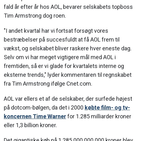
fald år efter år hos AOL, bevarer selskabets topboss
Tim Armstrong dog roen.
"I andet kvartal har vi fortsat forsøgt vores
bestræbelser på succesfuldt at få AOL frem til
vækst, og selskabet bliver raskere hver eneste dag.
Selv om vi har meget vigtigere mål med AOL i
fremtiden, så er vi glade for kvartalets interne og
eksterne trends," lyder kommentaren til regnskabet
fra Tim Armstrong ifølge Cnet.com.
AOL var ellers et af de selskaber, der surfede højest
på dotcom-bølgen, da det i 2000
købte film- og tv-
koncernen Time Warner
for 1.285 milliarder kroner
eller 1,3 billion kroner.
Det gigantiske køb på 1.285.000.000.000 kroner blev