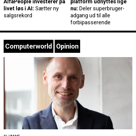
AlfaPeople investerer på
platform udnyttes lige
livet løs i AI:
Sætter ny
nu:
Deler superbruger-
salgsrekord
adgang ud til alle
forbipasserende
Computerworld
Opinion