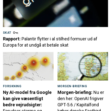
SKAT
Rapport:
Palantir flytter i al stilhed formuer ud af
Europa for at undgå at betale skat
FORSKNING
MORGEN-BRIEFING
Ny AI-model fra Google
Morgen-briefing:
Nu er
kan give væsentligt
den her: OpenAI frigiver
bedre vejrudsigter:
GPT-5.6 / Kapitalfond
Forudser storme og
køber danske Factbird