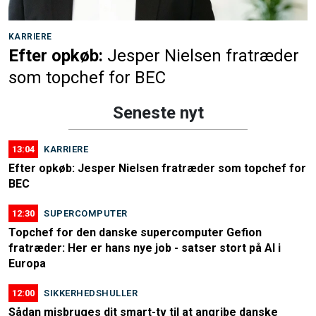
KARRIERE
Efter opkøb:
Jesper Nielsen fratræder
som topchef for BEC
Seneste nyt
13:04
KARRIERE
Efter opkøb: Jesper Nielsen fratræder som topchef for
BEC
12:30
SUPERCOMPUTER
Topchef for den danske supercomputer Gefion
fratræder: Her er hans nye job - satser stort på AI i
Europa
12:00
SIKKERHEDSHULLER
Sådan misbruges dit smart-tv til at angribe danske