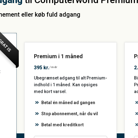
nnement eller køb fuld adgang
RATIS
Premium i 1 måned
P
395 kr.
2
/mdr
t
Ubegrænset adgang til alt Premium-
Bi
indhold i 1 måned. Kan opsiges
P
med kort varsel.
a
Betal én måned ad gangen
Stop abonnement, når du vil
Betal med kreditkort