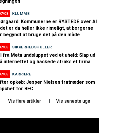
egningen
07/08
KLUMME
ørgaard: Kommunerne er RYSTEDE over AI
 det er da heller ikke rimeligt, at borgerne
r begyndt at bruge det på den måde
07/08
SIKKERHEDSHULLER
I fra Meta undsluppet ved et uheld: Slap ud
å internettet og hackede straks et firma
07/08
KARRIERE
fter opkøb: Jesper Nielsen fratræder som
opchef for BEC
Vis flere artikler
|
Vis seneste uge