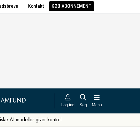
edsbreve
Kontakt
KØB ABONNEMENT
SAMFUND
Log ind
Søg
Menu
iske AI-modeller giver kontrol