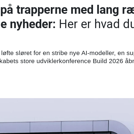
 på trapperne med lang r
e nyheder:
Her er hvad d
 løfte sløret for en stribe nye AI-modeller, en 
skabets store udviklerkonference Build 2026 åb