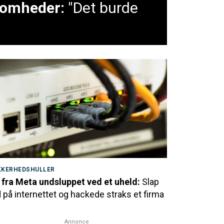
ksomheder:
"Det burde
KKERHEDSHULLER
 fra Meta undsluppet ved et uheld:
Slap
 på internettet og hackede straks et firma
Annonce