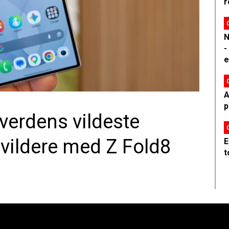
r
N
-
e
A
p
erdens vildeste
ildere med Z Fold8
E
t