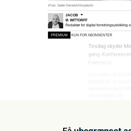
(Foto: Salah Darwish/Unsplash)
JACOB
Ø. WITTORFF
Redaktør for digital forretningsudvikling 
PREMIUM
KUN FOR ABONNENTER
Tirsdag skyder Mic
gang. Konferencen 
Francisco.
Få
ubegrænset a