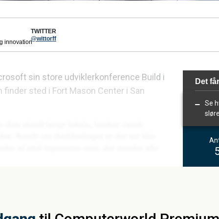
TWITTER
@wittorff
og innovation
rosoft sin store udviklerkonference Build i
Det får
finder sted i Fort Mason Center i San
Se h
sløre
Ant
dgang
til Computerworld Premiu