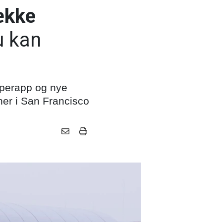
ække
u kan
superapp og nye
ner i San Francisco