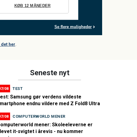
KØB 12 MÅNEDER
Se flere muligheder
det her
.
Seneste nyt
07/08
TEST
est: Samsung gør verdens vildeste
martphone endnu vildere med Z Fold8 Ultra
07/08
COMPUTERWORLD MENER
omputerworld mener: Skoleeleverne er
levet it-svigtet i årevis - nu kommer