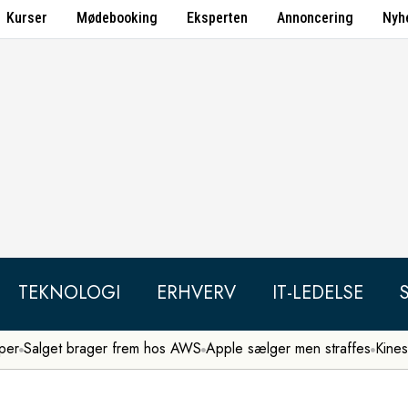
Kurser
Mødebooking
Eksperten
Annoncering
Nyh
TEKNOLOGI
ERHVERV
IT-LEDELSE
per
Salget brager frem hos AWS
Apple sælger men straffes
Kines