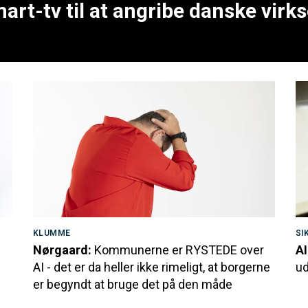
art-tv til at angribe danske vir
KLUMME
SI
Nørgaard:
Kommunerne er RYSTEDE over
AI
AI - det er da heller ikke rimeligt, at borgerne
ud
er begyndt at bruge det på den måde