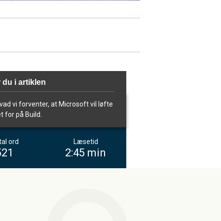
 du i artiklen
vad vi forventer, at Microsoft vil løfte
t for på Build.
al ord
Læsetid
521
2:45 min
m