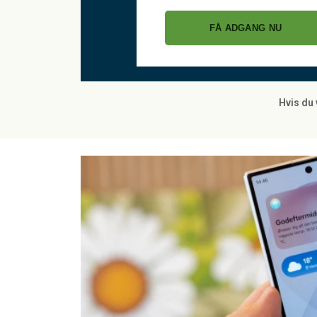
FÅ ADGANG NU
Hvis du