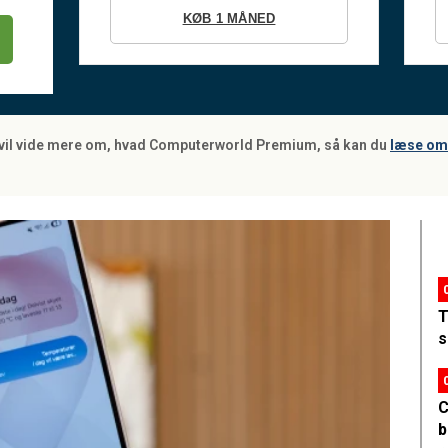
KØB 1 MÅNED
 vil vide mere om, hvad Computerworld Premium, så kan du
læse om 
T
s
C
b