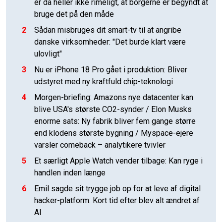
er da heller ikke rimeligt, at borgerne er begyndt at
bruge det på den måde
2
Sådan misbruges dit smart-tv til at angribe
danske virksomheder: "Det burde klart være
ulovligt"
3
Nu er iPhone 18 Pro gået i produktion: Bliver
udstyret med ny kraftfuld chip-teknologi
4
Morgen-briefing: Amazons nye datacenter kan
blive USA's største CO2-synder / Elon Musks
enorme sats: Ny fabrik bliver fem gange større
end klodens største bygning / Myspace-ejere
varsler comeback – analytikere tvivler
5
Et særligt Apple Watch vender tilbage: Kan ryge i
handlen inden længe
6
Emil sagde sit trygge job op for at leve af digital
hacker-platform: Kort tid efter blev alt ændret af
AI