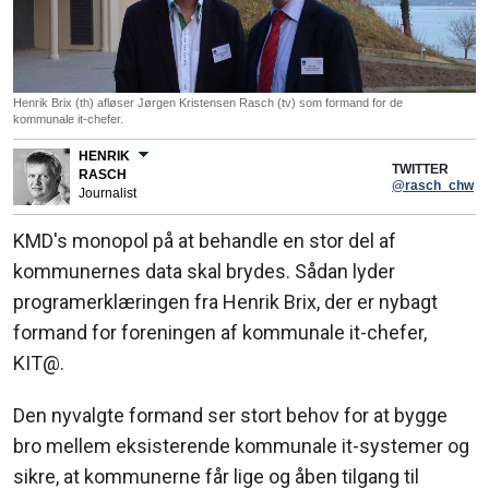
Henrik Brix (th) afløser Jørgen Kristensen Rasch (tv) som formand for de
kommunale it-chefer.
HENRIK
TWITTER
RASCH
@rasch_chw
Journalist
KMD's monopol på at behandle en stor del af
kommunernes data skal brydes. Sådan lyder
programerklæringen fra Henrik Brix, der er nybagt
formand for foreningen af kommunale it-chefer,
KIT@.
Den nyvalgte formand ser stort behov for at bygge
bro mellem eksisterende kommunale it-systemer og
sikre, at kommunerne får lige og åben tilgang til