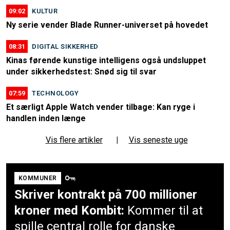
09:02
KULTUR
Ny serie vender Blade Runner-universet på hovedet
08:31
DIGITAL SIKKERHED
Kinas førende kunstige intelligens også undsluppet
under sikkerhedstest: Snød sig til svar
07:59
TECHNOLOGY
Et særligt Apple Watch vender tilbage: Kan ryge i
handlen inden længe
Vis flere artikler
|
Vis seneste uge
KOMMUNER
Skriver kontrakt på 700 millioner
kroner med Kombit:
Kommer til at
spille central rolle for danske