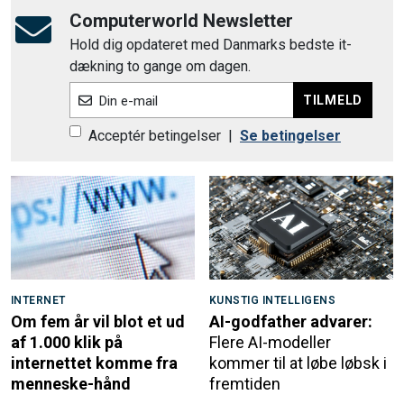
Computerworld Newsletter
Hold dig opdateret med Danmarks bedste it-
dækning to gange om dagen.
TILMELD
Din e-mail
Acceptér betingelser
|
Se betingelser
INTERNET
KUNSTIG INTELLIGENS
Om fem år vil blot et ud
AI-godfather advarer:
af 1.000 klik på
Flere AI-modeller
internettet komme fra
kommer til at løbe løbsk i
menneske-hånd
fremtiden