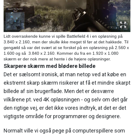
Lidt overraskende kunne vi spille Battlefield 4 i en opløsning på
3.840 x 2.160, men der skulle ikke meget til før at det hakkede. Til
gengæld så var det svært at se forskel på en opløsning på 2.560 x
1.600 og så 3.840 x 2.160. Kommer du fra en 1.920 x 1.080
skærm er der nok mere at hente i de højere opløsninger.
Skarpere skærm med blødere billede
Det er sælsomt ironisk, at man netop ved at købe en
ekstremt skarp skærm risikerer at få et mindre skarpt
billede af sin brugerflade. Men det er desværre
vilkårene pt. ved 4K opløsningen - og selv om det går
den rigtige vej, er det ikke vores indtryk, at det er det
vigtigste område for programmører og designere.
Normalt ville vi også pege på computerspillere som