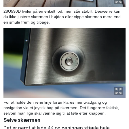
28U590D hviler på en enkelt fod, men står stabilt. Desværre kan
du ikke justere skærmen i højden eller vippe skærmen mere end
en smule frem og tilbage.
For at holde den rene linje foran klares menu-adgang og
navigation via et joystik bag på skærmen. Det fungerere faktisk,
selvom man lige skal vænne sig til at føle efter knappen.
Selve skærmen
Det er nemt at lade 4K opløsningen stjæle hele