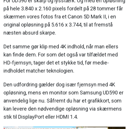
For UD590 er skarp og lysstærk. Og med en opløsning
på hele 3.840 x 2.160 pixels fordelt på 28 tommer får
skærmen vores fotos fra et Canon 5D Mark II, i en
original opløsning på 5.616 x 3.744, til at fremstå
næsten absurd skarpe.
Det samme gør klip med 4K indhold, når man ellers
kan finde dem. For som det også var tilfældet med
HD-fjernsyn, tager det et stykke tid, før medie-
indholdet matcher teknologien.
Den udfordring gælder dog især fjernsyn med 4K
opløsning, mens en monitor som Samsung UD590 er
anvendelig lige nu. Såfremt du har et grafikkort, som
kan levere den nødvendige opløsning via skærmens
stik til DisplayPort eller HDMI 1.4.