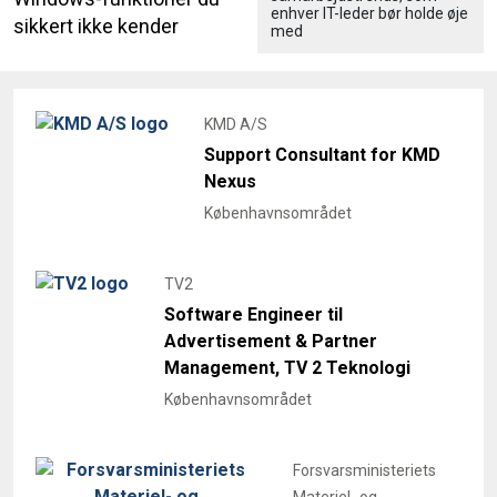
enhver IT-leder bør holde øje
sikkert ikke kender
med
KMD A/S
Support Consultant for KMD
Nexus
Københavnsområdet
TV2
Software Engineer til
Advertisement & Partner
Management, TV 2 Teknologi
Københavnsområdet
Forsvarsministeriets
Materiel- og