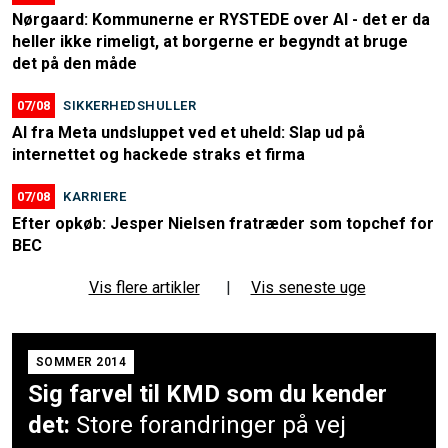
Nørgaard: Kommunerne er RYSTEDE over AI - det er da
heller ikke rimeligt, at borgerne er begyndt at bruge
det på den måde
07/08
SIKKERHEDSHULLER
AI fra Meta undsluppet ved et uheld: Slap ud på
internettet og hackede straks et firma
07/08
KARRIERE
Efter opkøb: Jesper Nielsen fratræder som topchef for
BEC
Vis flere artikler
|
Vis seneste uge
SOMMER 2014
Sig farvel til KMD som du kender
det:
Store forandringer på vej