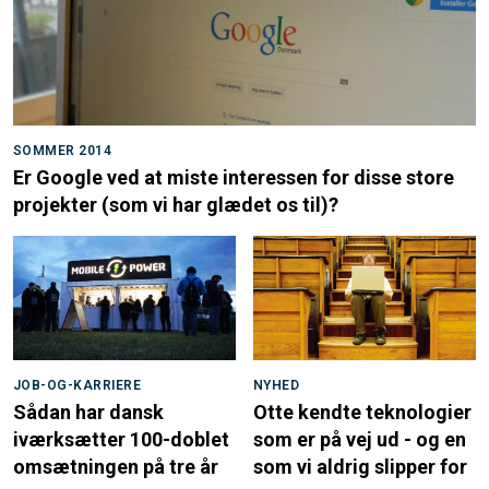
SOMMER 2014
Er Google ved at miste interessen for disse store
projekter (som vi har glædet os til)?
JOB-OG-KARRIERE
NYHED
Sådan har dansk
Otte kendte teknologier
iværksætter 100-doblet
som er på vej ud - og en
omsætningen på tre år
som vi aldrig slipper for