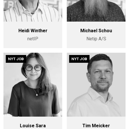
Heidi Winther
Michael Schou
netIP
Netip A/S
NYT JOB
NYT JOB
Louise Sara
Tim Meicker