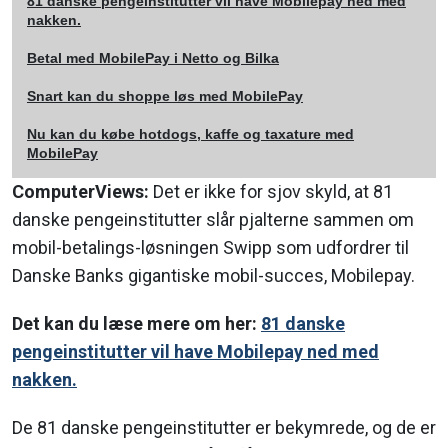
81 danske pengeinstitutter vil have Mobilepay ned med
nakken.
Betal med MobilePay i Netto og Bilka
Snart kan du shoppe løs med MobilePay
Nu kan du købe hotdogs, kaffe og taxature med
MobilePay
ComputerViews:
Det er ikke for sjov skyld, at 81
danske pengeinstitutter slår pjalterne sammen om
mobil-betalings-løsningen Swipp som udfordrer til
Danske Banks gigantiske mobil-succes, Mobilepay.
Det kan du læse mere om her:
81 danske
pengeinstitutter vil have Mobilepay ned med
nakken.
De 81 danske pengeinstitutter er bekymrede, og de er