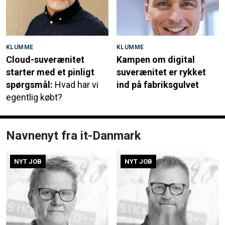
KLUMME
KLUMME
Cloud-suverænitet
Kampen om digital
starter med et pinligt
suverænitet er rykket
spørgsmål:
Hvad har vi
ind på fabriksgulvet
egentlig købt?
Navnenyt fra it-Danmark
NYT JOB
NYT JOB