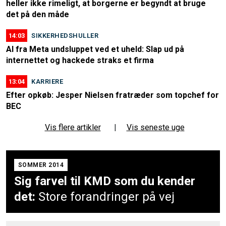
heller ikke rimeligt, at borgerne er begyndt at bruge
det på den måde
14:03
SIKKERHEDSHULLER
AI fra Meta undsluppet ved et uheld: Slap ud på
internettet og hackede straks et firma
13:04
KARRIERE
Efter opkøb: Jesper Nielsen fratræder som topchef for
BEC
Vis flere artikler
|
Vis seneste uge
SOMMER 2014
Sig farvel til KMD som du kender
det:
Store forandringer på vej