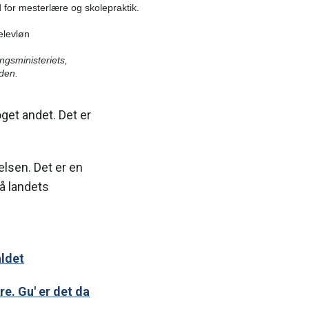
d for mesterlære og skolepraktik.
elevløn
ngsministeriets,
den.
get andet. Det er
lsen. Det er en
å landets
aldet
re. Gu' er det da