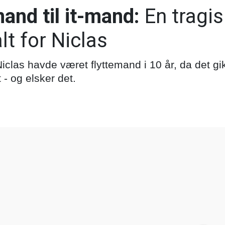
mand til it-mand:
En tragis
t for Niclas
iclas havde været flyttemand i 10 år, da det gik
 - og elsker det.