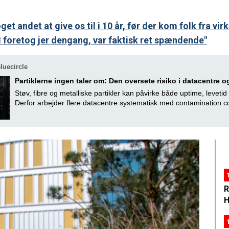
get andet at give os til i 10 år, før der kom folk fra 
I foretog jer dengang, var faktisk ret spændende"
luecircle
Partiklerne ingen taler om: Den oversete risiko i datacentre 
Støv, fibre og metalliske partikler kan påvirke både uptime, levetid
Derfor arbejder flere datacentre systematisk med contamination co
R
H