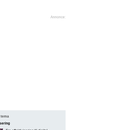
 tema
isering