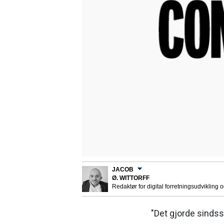
JACOB
Ø. WITTORFF
Redaktør for digital forretningsudvikling 
"Det gjorde sindss