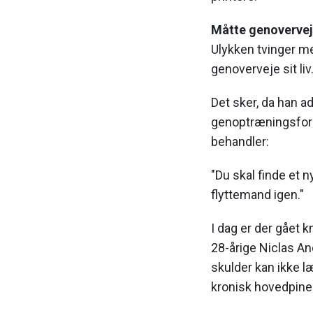
Måtte genoverveje
Ulykken tvinger me
genoverveje sit liv
Det sker, da han a
genoptræningsforl
behandler:
"Du skal finde et n
flyttemand igen."
I dag er der gået k
28-årige Niclas A
skulder kan ikke læ
kronisk hovedpine