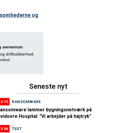
virksomhederne og
og serverrum
 og driftssikkerhed.
ntrol.
Seneste nyt
16:15
RANSOMWARE
ansomware lammer bygningsnetværk på
vidovre Hospital: "Vi arbejder på højtryk"
15:56
TEST