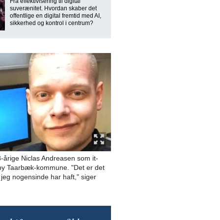
Fra effektivisering til digital
suverænitet. Hvordan skaber det
offentlige en digital fremtid med AI,
sikkerhed og kontrol i centrum?
8-årige Niclas Andreasen som it-
gby Taarbæk-kommune. "Det er det
 jeg nogensinde har haft," siger