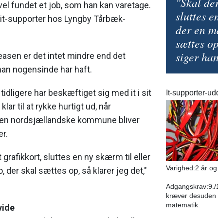
"Skal der
vel fundet et job, som han kan varetage.
sluttes e
it-supporter hos Lyngby Tårbæk-
der en m
sættes op
siger han
easen er det intet mindre end det
han nogensinde har haft.
tidligere har beskæftiget sig med it i sit
It-supporter-u
klar til at rykke hurtigt ud, når
den nordsjællandske kommune bliver
er.
t grafikkort, sluttes en ny skærm til eller
Varighed:2 år o
, der skal sættes op, så klarer jeg det,"
Adgangskrav:9./10
kræver desuden 
matematik.
vide