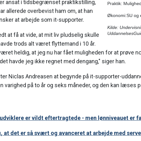
r ansat i tidsbegrænset praktikstilling,
Praktik: Mulighe
ar allerede overbevist ham om, at han
Økonomi:SU og 
nsker at arbejde som it-supporter.
Kilde: Undervisni
UddannelsesGui
dt at få at vide, at mit liv pludselig skulle
havde trods alt været flyttemand i 10 år.
æret heldig, at jeg nu har fået muligheden for at prøve no
g det havde jeg ikke regnet med dengang," siger han.
ter Niclas Andreasen at begynde på it-supporter-uddanne
 varighed på to år og seks måneder, og den kan læses p
dviklere er vildt eftertragtede - men lønniveauet er f
g, at det er så svært og avanceret at arbejde med serve