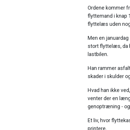
Ordene kommer fra
flyttemand i knap 
flyttelæs uden no
Men en januardag i
stort flyttelæs, da
lastbilen.
Han rammer asfalte
skader i skulder o
Hvad han ikke ved, 
venter der en læn
genoptræning - og i
Et liv, hvor flytte
printere.