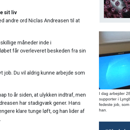
 sit liv
d andre ord Niclas Andreasen til at
.
dskillige måneder inde i
øbet får overleveret beskeden fra sin
yt job. Du vil aldrig kunne arbejde som
I dag arbejder 2
nap to år siden, at ulykken indtraf, men
supporter i Lyn
ndreasen har stadigvæk gener. Hans
fedeste job, som
han.
ngere klare tunge løft, og han lider af
.