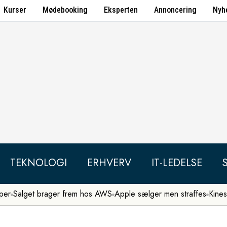
Kurser
Mødebooking
Eksperten
Annoncering
Nyh
TEKNOLOGI
ERHVERV
IT-LEDELSE
per
Salget brager frem hos AWS
Apple sælger men straffes
Kines