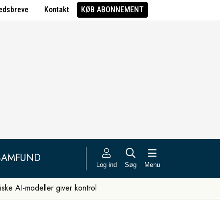
edsbreve
Kontakt
KØB ABONNEMENT
SAMFUND
Log ind
Søg
Menu
iske AI-modeller giver kontrol