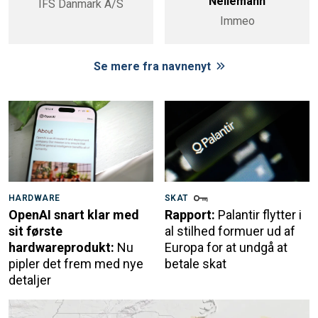
Nellemann
IFS Danmark A/S
Immeo
Se mere fra navnenyt
HARDWARE
SKAT
OpenAI snart klar med
Rapport:
Palantir flytter i
sit første
al stilhed formuer ud af
hardwareprodukt:
Nu
Europa for at undgå at
pipler det frem med nye
betale skat
detaljer