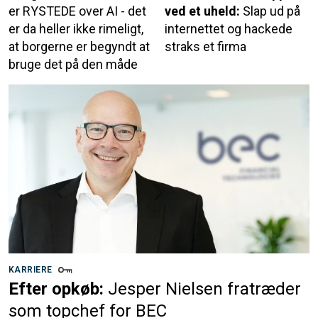
er RYSTEDE over AI - det
ved et uheld:
Slap ud på
er da heller ikke rimeligt,
internettet og hackede
at borgerne er begyndt at
straks et firma
bruge det på den måde
KARRIERE
Efter opkøb:
Jesper Nielsen fratræder
som topchef for BEC