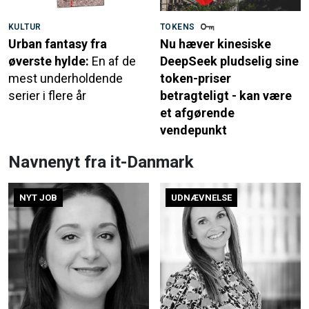
KULTUR
TOKENS
Urban fantasy fra
Nu hæver kinesiske
øverste hylde:
En af de
DeepSeek pludselig sine
mest underholdende
token-priser
serier i flere år
betragteligt - kan være
et afgørende
vendepunkt
Navnenyt fra it-Danmark
NYT JOB
UDNÆVNELSE