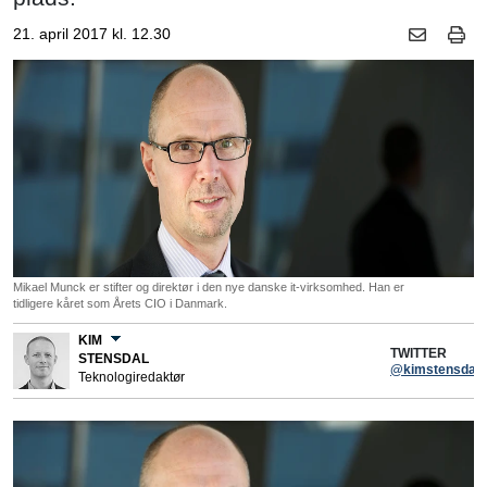
21. april 2017 kl. 12.30
Mikael Munck er stifter og direktør i den nye danske it-virksomhed. Han er
tidligere kåret som Årets CIO i Danmark.
KIM
TWITTER
STENSDAL
@kimstensdal
Teknologiredaktør