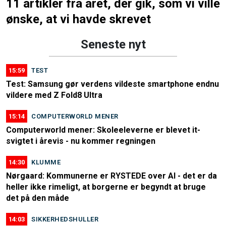
11 artikler fra året, der gik, som vi ville
ønske, at vi havde skrevet
Seneste nyt
15:59
TEST
Test: Samsung gør verdens vildeste smartphone endnu
vildere med Z Fold8 Ultra
15:14
COMPUTERWORLD MENER
Computerworld mener: Skoleeleverne er blevet it-
svigtet i årevis - nu kommer regningen
14:30
KLUMME
Nørgaard: Kommunerne er RYSTEDE over AI - det er da
heller ikke rimeligt, at borgerne er begyndt at bruge
det på den måde
14:03
SIKKERHEDSHULLER