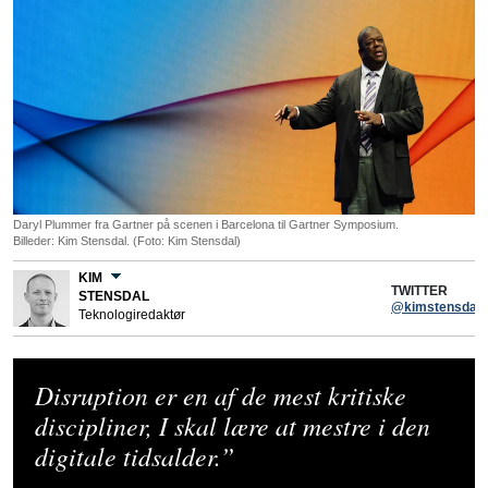
Daryl Plummer fra Gartner på scenen i Barcelona til Gartner Symposium.
Billeder: Kim Stensdal. (Foto: Kim Stensdal)
KIM
TWITTER
STENSDAL
@kimstensdal
Teknologiredaktør
Disruption er en af de mest kritiske
discipliner, I skal lære at mestre i den
digitale tidsalder.”