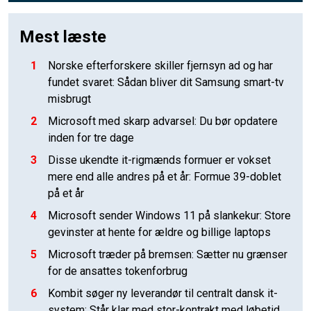
Mest læste
1
Norske efterforskere skiller fjernsyn ad og har
fundet svaret: Sådan bliver dit Samsung smart-tv
misbrugt
2
Microsoft med skarp advarsel: Du bør opdatere
inden for tre dage
3
Disse ukendte it-rigmænds formuer er vokset
mere end alle andres på et år: Formue 39-doblet
på et år
4
Microsoft sender Windows 11 på slankekur: Store
gevinster at hente for ældre og billige laptops
5
Microsoft træder på bremsen: Sætter nu grænser
for de ansattes tokenforbrug
6
Kombit søger ny leverandør til centralt dansk it-
system: Står klar med stor-kontrakt med løbetid