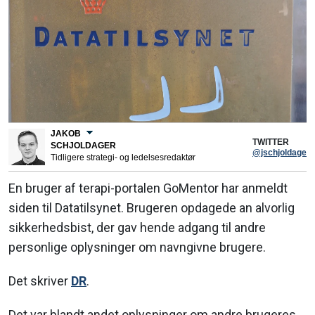
JAKOB
TWITTER
SCHJOLDAGER
@jschjoldager
Tidligere strategi- og ledelsesredaktør
En bruger af terapi-portalen GoMentor har anmeldt
siden til Datatilsynet. Brugeren opdagede an alvorlig
sikkerhedsbist, der gav hende adgang til andre
personlige oplysninger om navngivne brugere.
Det skriver
DR
.
Det var blandt andet oplysninger om andre brugeres