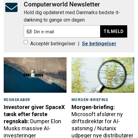
Computerworld Newsletter
Hold dig opdateret med Danmarks bedste it-
dækning to gange om dagen.
TILMELD
Din e-mail
Acceptér betingelser
|
Se betingelser
REGNSKABER
MORGEN-BRIEFING
Investorer giver SpaceX
Morgen-briefing:
tæsk efter første
Microsoft afslører ny
regnskab:
Dumper Elon
driftsdirektør for AI-
Musks massive AI-
satsning / Nutanix
investeringer
udpeger nye distributører