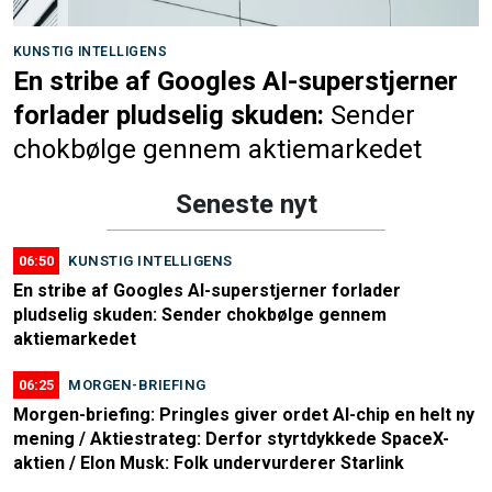
KUNSTIG INTELLIGENS
En stribe af Googles AI-superstjerner
forlader pludselig skuden:
Sender
chokbølge gennem aktiemarkedet
Seneste nyt
06:50
KUNSTIG INTELLIGENS
En stribe af Googles AI-superstjerner forlader
pludselig skuden: Sender chokbølge gennem
aktiemarkedet
06:25
MORGEN-BRIEFING
Morgen-briefing: Pringles giver ordet AI-chip en helt ny
mening / Aktiestrateg: Derfor styrtdykkede SpaceX-
aktien / Elon Musk: Folk undervurderer Starlink