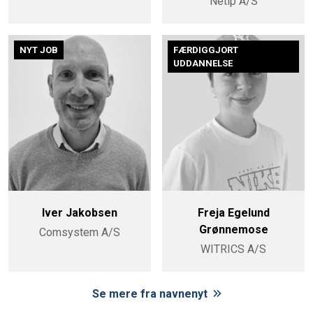
Netip A/S
NYT JOB
FÆRDIGGJORT
UDDANNELSE
Iver Jakobsen
Freja Egelund
Grønnemose
Comsystem A/S
WITRICS A/S
Se mere fra navnenyt