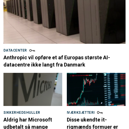
DATACENTER
Anthropic vil opføre et af Europas største AI-
datacentre ikke langt fra Danmark
SIKKERHEDSHULLER
IVÆRKSÆTTERI
Aldrig har Microsoft
Disse ukendte it-
udbetalt så mange
rigmænds formuer er