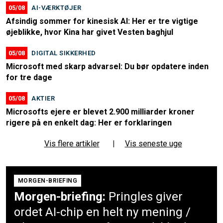
05/08
AI-VÆRKTØJER
Afsindig sommer for kinesisk AI: Her er tre vigtige
øjeblikke, hvor Kina har givet Vesten baghjul
05/08
DIGITAL SIKKERHED
Microsoft med skarp advarsel: Du bør opdatere inden
for tre dage
05/08
AKTIER
Microsofts ejere er blevet 2.900 milliarder kroner
rigere på en enkelt dag: Her er forklaringen
Vis flere artikler
|
Vis seneste uge
MORGEN-BRIEFING
Morgen-briefing:
Pringles giver
ordet AI-chip en helt ny mening /