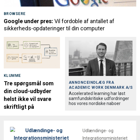
BROWSERE
Google under pres:
Vil fordoble af antallet af
sikkerheds-opdateringer til din computer
KLUMME
Tre spørgsmål som
ANNONCEINDLÆG FRA
ACADEMIC WORK DENMARK A/S
din cloud-udbyder
Accele­rated learning har løst
helst ikke vil svare
samfund­skri­tiske udfordringer
hos vores nordiske naboer
skriftligt på
Udlændinge- og
Integrationsministeriet