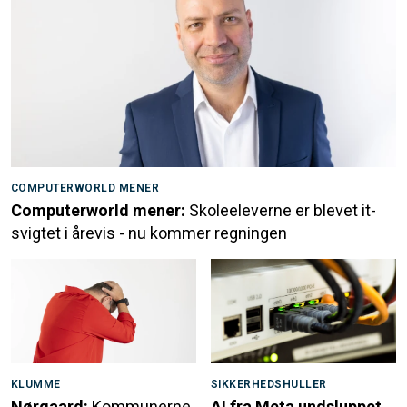
COMPUTERWORLD MENER
Computerworld mener:
Skoleeleverne er blevet it-
svigtet i årevis - nu kommer regningen
KLUMME
SIKKERHEDSHULLER
Nørgaard:
Kommunerne
AI fra Meta undsluppet