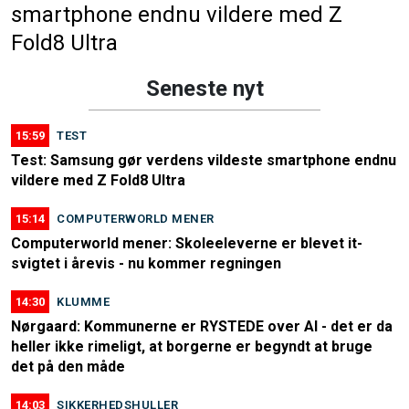
smartphone endnu vildere med Z
Fold8 Ultra
Seneste nyt
15:59
TEST
Test: Samsung gør verdens vildeste smartphone endnu
vildere med Z Fold8 Ultra
15:14
COMPUTERWORLD MENER
Computerworld mener: Skoleeleverne er blevet it-
svigtet i årevis - nu kommer regningen
14:30
KLUMME
Nørgaard: Kommunerne er RYSTEDE over AI - det er da
heller ikke rimeligt, at borgerne er begyndt at bruge
det på den måde
14:03
SIKKERHEDSHULLER