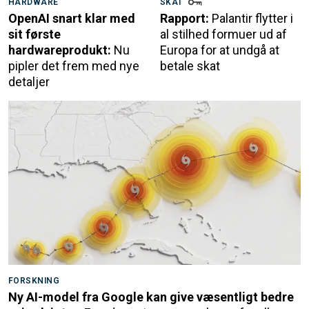
HARDWARE
SKAT
OpenAI snart klar med
Rapport:
Palantir flytter i
sit første
al stilhed formuer ud af
hardwareprodukt:
Nu
Europa for at undgå at
pipler det frem med nye
betale skat
detaljer
FORSKNING
Ny AI-model fra Google kan give væsentligt bedre