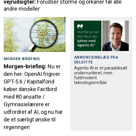
vejrudsigter:
Forudser storme og orkaner før alle
andre modeller
ANNONCEINDLÆG FRA
MORGEN-BRIEFING
DELOITTE
Morgen-briefing:
Nu er
Agentic AI er et paradoksalt
undervurderet, men
den her: OpenAI frigiver
fuldmodent
GPT-5.6 / Kapitalfond
teknologiområde
køber danske Factbird
med 80 ansatte /
Gymnasielærere er
udfordret af AI, og nu har
de et særligt ønske til
regeringen