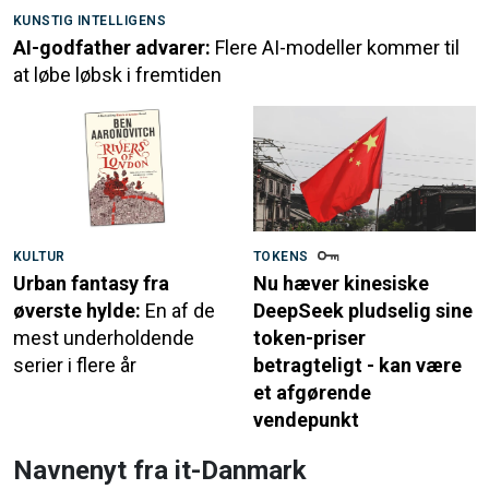
KUNSTIG INTELLIGENS
AI-godfather advarer:
Flere AI-modeller kommer til
at løbe løbsk i fremtiden
KULTUR
TOKENS
Urban fantasy fra
Nu hæver kinesiske
øverste hylde:
En af de
DeepSeek pludselig sine
mest underholdende
token-priser
serier i flere år
betragteligt - kan være
et afgørende
vendepunkt
Navnenyt fra it-Danmark