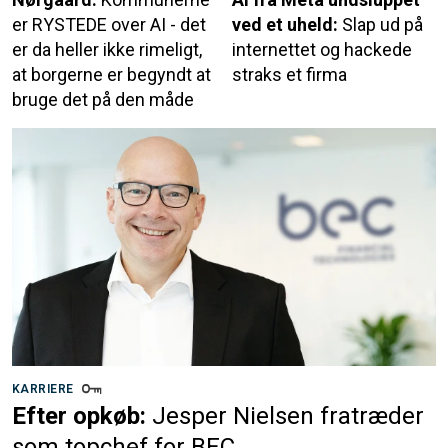
er RYSTEDE over AI - det
ved et uheld:
Slap ud på
er da heller ikke rimeligt,
internettet og hackede
at borgerne er begyndt at
straks et firma
bruge det på den måde
KARRIERE
Efter opkøb:
Jesper Nielsen fratræder
som topchef for BEC