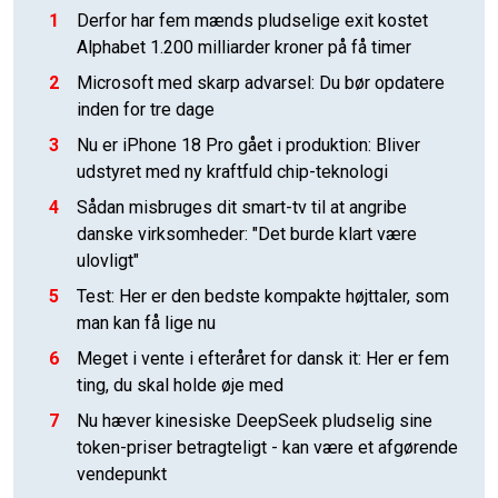
1
Derfor har fem mænds pludselige exit kostet
Alphabet 1.200 milliarder kroner på få timer
2
Microsoft med skarp advarsel: Du bør opdatere
inden for tre dage
3
Nu er iPhone 18 Pro gået i produktion: Bliver
udstyret med ny kraftfuld chip-teknologi
4
Sådan misbruges dit smart-tv til at angribe
danske virksomheder: "Det burde klart være
ulovligt"
5
Test: Her er den bedste kompakte højttaler, som
man kan få lige nu
6
Meget i vente i efteråret for dansk it: Her er fem
ting, du skal holde øje med
7
Nu hæver kinesiske DeepSeek pludselig sine
token-priser betragteligt - kan være et afgørende
vendepunkt