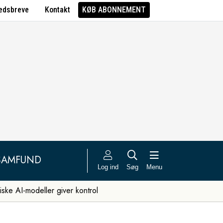
edsbreve
Kontakt
KØB ABONNEMENT
SAMFUND
Log ind
Søg
Menu
iske AI-modeller giver kontrol