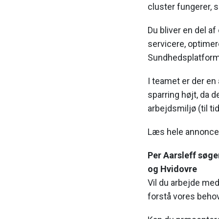
cluster fungerer, s
Du bliver en del af
servicere, optimer
Sundhedsplatforme
I teamet er der en å
sparring højt, da d
arbejdsmiljø (til ti
Læs hele annonc
Per Aarsleff søger
og Hvidovre
Vil du arbejde med 
forstå vores behov 