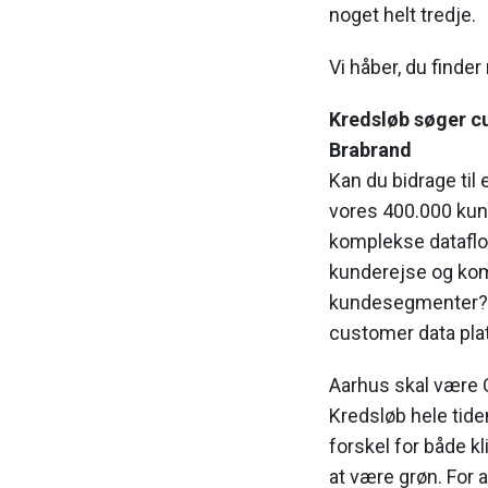
noget helt tredje.
Vi håber, du finder 
Kredsløb søger c
Brabrand
Kan du bidrage til
vores 400.000 kund
komplekse dataflo
kunderejse og ko
kundesegmenter? S
customer data pla
Aarhus skal være C
Kredsløb hele tiden
forskel for både k
at være grøn. For 