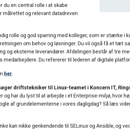
r du en central rolle i at skabe
r målrettet og relevant datadreven
dig rolle og god sparring med kolleger, som er stærke i k
rretningen om behov og løsninger. Du vil også få et tæt
ing og eksterne leverandører. Afdelingen består af tre m
eks medarbejdere. Du refererer til lederen af digitale platf
en
her
.
øger driftstekniker til Linux-teamet i Koncern IT, Ring
 og har du lyst til at arbejde i et Enterprise-miljø, hvor høj
nogle af grundelementerne i vores dagligdag? Så læs vide
inke kan nikke genkendende til SELinux og Ansible, og ve