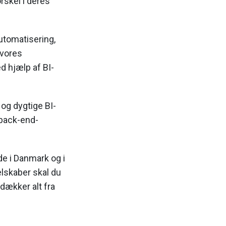
rskel i deres
automatisering,
 vores
d hjælp af BI-
 og dygtige BI-
 back-end-
de i Danmark og i
lskaber skal du
dækker alt fra