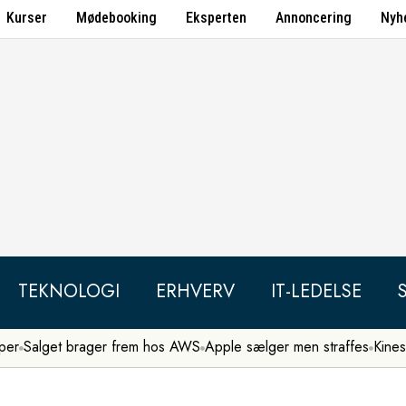
Kurser
Mødebooking
Eksperten
Annoncering
Nyh
TEKNOLOGI
ERHVERV
IT-LEDELSE
per
Salget brager frem hos AWS
Apple sælger men straffes
Kines