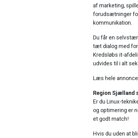
af marketing, spille
forudsætninger fo
kommunikation.
Du får en selvstæn
tæt dialog med fo
Kredsløbs it-afdel
udvides til i alt s
Læs hele annonc
Region Sjælland s
Er du Linux-tekniker
og optimering er 
et godt match!
Hvis du uden at bl