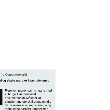
fra Computerworld
 tid og skabe nærvær i samtalen med
Flere kommuner går nu i gang med
at bruge AI-understøttet
dokumentation. Målet er, at
sagsbehandlere skal bruge mindre
tid på referater og registrering – og
mere tid på nærvær i mødet med