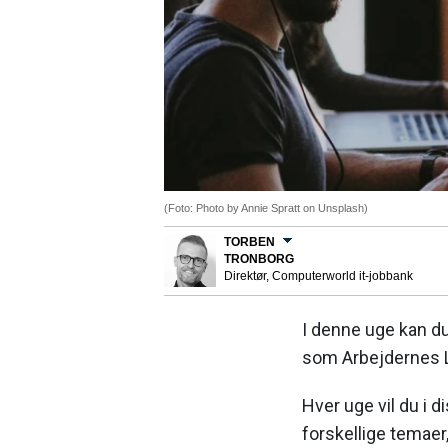
(Foto: Photo by Annie Spratt on Unsplash)
TORBEN
TRONBORG
Direktør, Computerworld it-jobbank
I denne uge kan du
som Arbejdernes L
Hver uge vil du i d
forskellige temaer