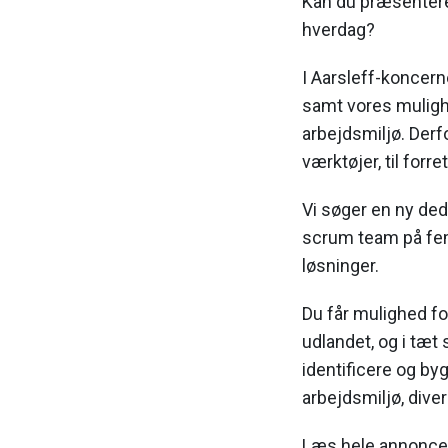
Kan du præsentere 
hverdag?
I Aarsleff-koncerne
samt vores mulighe
arbejdsmiljø. Derf
værktøjer, til forre
Vi søger en ny ded
scrum team på fem
løsninger.
Du får mulighed fo
udlandet, og i tæ
identificere og by
arbejdsmiljø, diver
Læs hele annonc