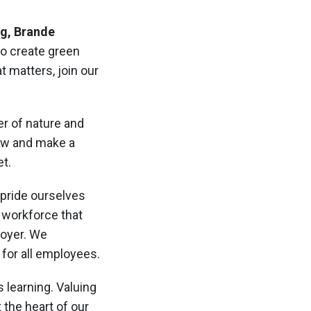
g, Brande
to create green
 matters, join our
r of nature and
row and make a
et.
 pride ourselves
a workforce that
loyer. We
 for all employees.
 learning. Valuing
 the heart of our