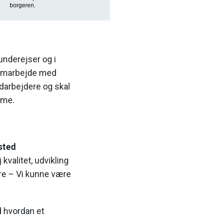
borgeren.
underejser og i
 samarbejde med
edarbejdere og skal
orme.
sted
 kvalitet, udvikling
re – Vi kunne være
d hvordan et