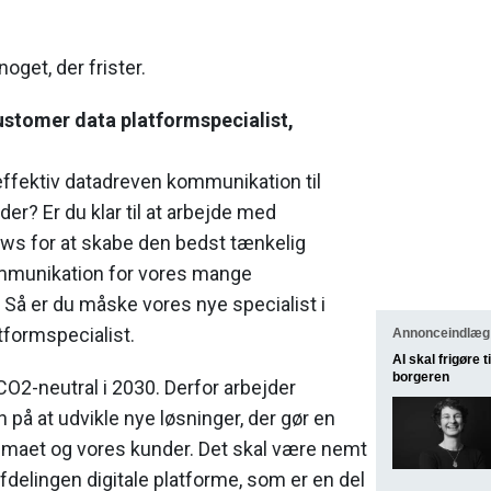
noget, der frister.
ustomer data platformspecialist,
 effektiv datadreven kommunikation til
er? Er du klar til at arbejde med
ws for at skabe den bedst tænkelig
mmunikation for vores mange
å er du måske vores nye specialist i
tformspecialist.
Annonceindlæg 
AI skal frigøre
borgeren
O2-neutral i 2030. Derfor arbejder
 på at udvikle nye løsninger, der gør en
limaet og vores kunder. Det skal være nemt
afdelingen digitale platforme, som er en del