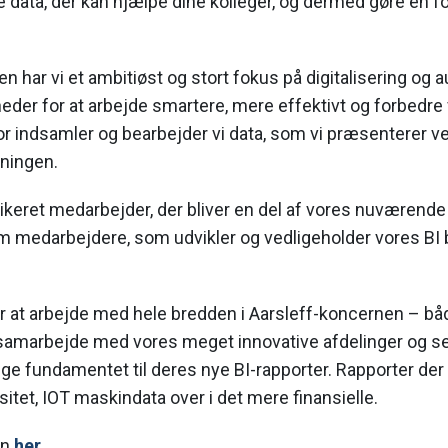
data, der kan hjælpe dine kolleger, og dermed gøre en fo
n har vi et ambitiøst og stort fokus på digitalisering og 
der for at arbejde smartere, mere effektivt og forbedre
or indsamler og bearbejder vi data, som vi præsenterer ve
tningen.
ikeret medarbejder, der bliver en del af vores nuværende
 medarbejdere, som udvikler og vedligeholder vores BI
r at arbejde med hele bredden i Aarsleff-koncernen – bå
t samarbejde med vores meget innovative afdelinger og se
gge fundamentet til deres nye BI-rapporter. Rapporter der 
sitet, IOT maskindata over i det mere finansielle.
en
her
.