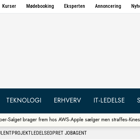
Kurser
Mødebooking
Eksperten
Annoncering
Nyh
TEKNOLOGI
ERHVERV
IT-LEDELSE
per
Salget brager frem hos AWS
Apple sælger men straffes
Kines
ULENT
PROJEKTLEDELSE
OPRET JOBAGENT