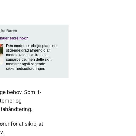
fra Barco
kaler sikre nok?
Den moderne arbejdsplads er i
stigende grad afhængig af
mødelokaler til at fremme
samarbejde, men dette skift
medfører også stigende
sikkerhedsudfordringer.
ige behov. Som it-
ystemer og
atahåndtering.
r for at sikre, at
v.