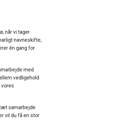
ø, når vi tager
narligt navneskifte,
erer én gang for
 samarbejde med
ellem vedligehold
t vores
t tæt samarbejde
vil du få en stor