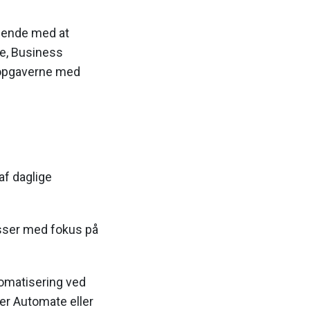
øbende med at
se, Business
l opgaverne med
af daglige
esser med fokus på
tomatisering ved
er Automate eller