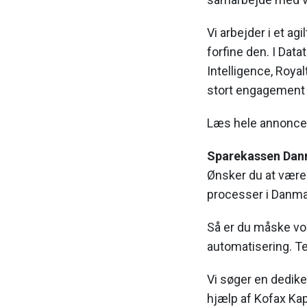
Vi arbejder i et a
forfine den. I Dat
Intelligence, Roya
stort engagement i
Læs hele annonc
Sparekassen Danm
Ønsker du at være 
processer i Danma
Så er du måske vor
automatisering. T
Vi søger en dedike
hjælp af Kofax Ka