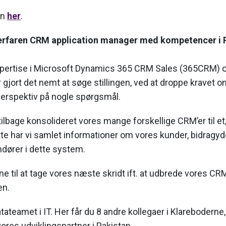
en
her
.
erfaren CRM application manager med kompetencer i 
spertise i Microsoft Dynamics 365 CRM Sales (365CRM) 
 gjort det nemt at søge stillingen, ved at droppe kravet
 perspektiv på nogle spørgsmål.
r tilbage konsolideret vores mange forskellige CRM’er til e
te har vi samlet informationer om vores kunder, bidragyd
ndører i dette system.
ne til at tage vores næste skridt ift. at udbrede vores CR
en.
atateamet i IT. Her får du 8 andre kollegaer i Klareboderne,
res udviklingspartner i Pakistan.