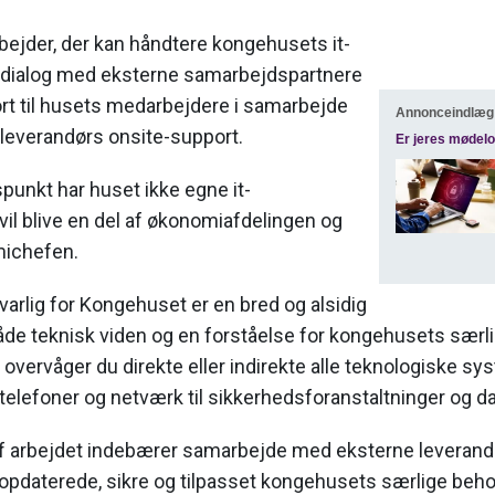
bejder, der kan håndtere kongehusets it-
i dialog med eksterne samarbejdspartnere
rt til husets medarbejdere i samarbejde
Annonceindlæg 
everandørs onsite-support.
Er jeres mødelo
unkt har huset ikke egne it-
il blive en del af økonomiafdelingen og
michefen.
arlig for Kongehuset er en bred og alsidig
både teknisk viden og en forståelse for kongehusets særl
g overvåger du direkte eller indirekte alle teknologiske s
a telefoner og netværk til sikkerhedsforanstaltninger og d
f arbejdet indebærer samarbejde med eksterne leverandøre
r opdaterede, sikre og tilpasset kongehusets særlige beho