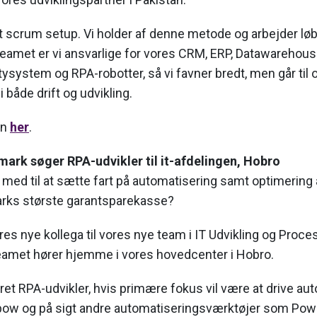
gilt scrum setup. Vi holder af denne metode og arbejder l
ateamet er vi ansvarlige for vores CRM, ERP, Datawarehou
ltysystem og RPA-robotter, så vi favner bredt, men går ti
 både drift og udvikling.
en
her
.
ark søger RPA-udvikler til it-afdelingen, Hobro
med til at sætte fart på automatisering samt optimering 
rks største garantsparekasse?
es nye kollega til vores nye team i IT Udvikling og Proc
eamet hører hjemme i vores hovedcenter i Hobro.
ret RPA-udvikler, hvis primære fokus vil være at drive au
pow og på sigt andre automatiseringsværktøjer som Pow