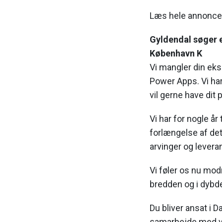
Læs hele annonc
Gyldendal søger 
København K
Vi mangler din ek
Power Apps. Vi har
vil gerne have dit
Vi har for nogle å
forlængelse af det
arvinger og levera
Vi føler os nu mod
bredden og i dybd
Du bliver ansat i D
samarbejde med vo