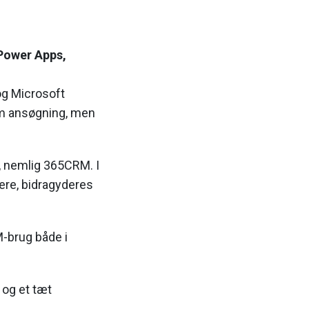
Power Apps,
og Microsoft
 om ansøgning, men
t, nemlig 365CRM. I
ere, bidragyderes
M-brug både i
 og et tæt