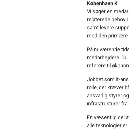
København K
Vi søger en medar
relaterede behov 
samt levere suppo
med den primære l
På nuværende tidsp
medarbejdere. Du v
referere til økono
Jobbet som it-ansv
rolle, der kræver 
ansvarlig styrer o
infrastrukturer fr
En væsentlig del a
alle teknologier e