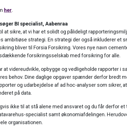
en
her
.
 søger BI specialist, Aabenraa
til at sikre, at vi har et solidt og pålideligt rapporteringsmilj
s ambitiøse strategi. En strategi der også inkluderer et s
ikring bliver til Forsia Forsikring. Vores nye navn cement
andsdækkende forsikringsselskab med forsikring for alle.
var at videreudvikle, opbygge og vedligeholde rapporter i
eres behov. Dine daglige opgaver spænder derfor bredt m
pporter og udarbejdelse af ad hoc-analyser som sikrer, a
nderet på data.
vis ikke til at stå alene med ansvaret og du får derfor e
tavarehus-specialist samt økonomiafdelingen. Herudover 
hele organisationen.