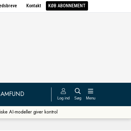
edsbreve
Kontakt
KØB ABONNEMENT
SAMFUND
Log ind
Søg
Menu
iske AI-modeller giver kontrol