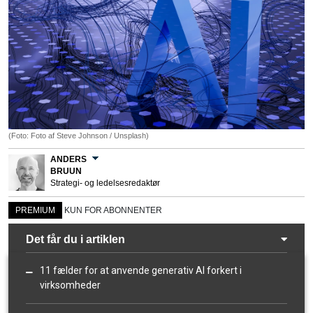
(Foto: Foto af Steve Johnson / Unsplash)
ANDERS
BRUUN
Strategi- og ledelsesredaktør
PREMIUM
KUN FOR ABONNENTER
Det får du i artiklen
11 fælder for at anvende generativ AI forkert i
virksomheder