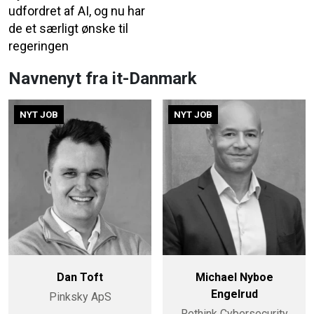
udfordret af AI, og nu har
de et særligt ønske til
regeringen
Navnenyt fra it-Danmark
NYT JOB
NYT JOB
Dan Toft
Michael Nyboe
Engelrud
Pinksky ApS
Rethink Cybersecurity