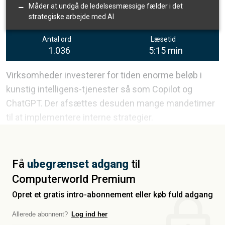
Måder at undgå de ledelsesmæssige fælder i det
strategiske arbejde med AI
Antal ord
Læsetid
1.036
5:15 min
Virksomheder investerer for tiden enorme beløb i
kunstig intelligens-tjenester så som Copilot og
ChatGPT. Der afsættes desuden mange mandetimer
til at implementere interne strategier.
Få
ubegrænset adgang
til
Computerworld Premium
Opret et gratis intro-abonnement eller køb fuld adgang
Allerede abonnent?
Log ind her