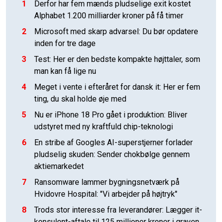
1
Derfor har fem mænds pludselige exit kostet
Alphabet 1.200 milliarder kroner på få timer
2
Microsoft med skarp advarsel: Du bør opdatere
inden for tre dage
3
Test: Her er den bedste kompakte højttaler, som
man kan få lige nu
4
Meget i vente i efteråret for dansk it: Her er fem
ting, du skal holde øje med
5
Nu er iPhone 18 Pro gået i produktion: Bliver
udstyret med ny kraftfuld chip-teknologi
6
En stribe af Googles AI-superstjerner forlader
pludselig skuden: Sender chokbølge gennem
aktiemarkedet
7
Ransomware lammer bygningsnetværk på
Hvidovre Hospital: "Vi arbejder på højtryk"
8
Trods stor interesse fra leverandører: Lægger it-
konsulent-aftale til 125 millioner kroner i graven