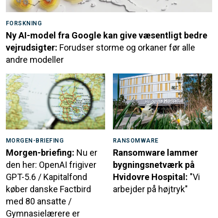
FORSKNING
Ny AI-model fra Google kan give væsentligt bedre
vejrudsigter:
Forudser storme og orkaner før alle
andre modeller
MORGEN-BRIEFING
RANSOMWARE
Morgen-briefing:
Nu er
Ransomware lammer
den her: OpenAI frigiver
bygningsnetværk på
GPT-5.6 / Kapitalfond
Hvidovre Hospital:
"Vi
køber danske Factbird
arbejder på højtryk"
med 80 ansatte /
Gymnasielærere er