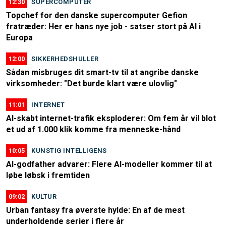
12:30
SUPERCOMPUTER
Topchef for den danske supercomputer Gefion
fratræder: Her er hans nye job - satser stort på AI i
Europa
12:00
SIKKERHEDSHULLER
Sådan misbruges dit smart-tv til at angribe danske
virksomheder: "Det burde klart være ulovlig"
11:01
INTERNET
AI-skabt internet-trafik eksploderer: Om fem år vil blot
et ud af 1.000 klik komme fra menneske-hånd
10:05
KUNSTIG INTELLIGENS
AI-godfather advarer: Flere AI-modeller kommer til at
løbe løbsk i fremtiden
09:02
KULTUR
Urban fantasy fra øverste hylde: En af de mest
underholdende serier i flere år