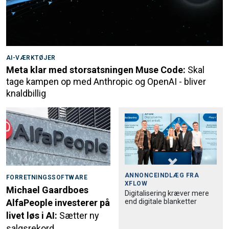
AI-VÆRKTØJER
Meta klar med storsatsningen Muse Code:
Skal
tage kampen op med Anthropic og OpenAI - bliver
knaldbillig
ANNONCEINDLÆG FRA
FORRETNINGSSOFTWARE
XFLOW
Michael Gaardboes
Digitalisering kræver mere
end digitale blanketter
AlfaPeople investerer på
livet løs i AI:
Sætter ny
salgsrekord