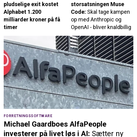
pludselige exit kostet
storsatsningen Muse
Alphabet 1.200
Code:
Skal tage kampen
milliarder kroner på få
op med Anthropic og
timer
OpenAI - bliver knaldbillig
FORRETNINGSSOFTWARE
Michael Gaardboes AlfaPeople
investerer på livet løs i AI:
Sætter ny