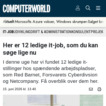
Aktuelt:
Microsofts Azure vokser, Windows skrumper
Salget bra
IT-JOB
UDVIKLING
DRIFT & ADMINISTRATION
KONSULENT
PROJEKT
Her er 12 ledige it-job, som du kan
søge lige nu
I denne uge har vi fundet 12 ledige it-
stillinger hos spændende arbejdspladser,
som Red Barnet, Forsvarets Cyberdivsion
og Netcompany. Få overblik over dem her.
15. juni 2026 kl. 13.40