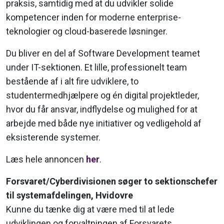
praksis, samtidig med at du udvikler solide
kompetencer inden for moderne enterprise-
teknologier og cloud-baserede løsninger.
Du bliver en del af Software Development teamet
under IT-sektionen. Et lille, professionelt team
bestående af i alt fire udviklere, to
studentermedhjælpere og én digital projektleder,
hvor du får ansvar, indflydelse og mulighed for at
arbejde med både nye initiativer og vedligehold af
eksisterende systemer.
Læs hele annoncen
her
.
Forsvaret/Cy­ber­di­vi­sio­nen søger to sek­tions­che­fer
til syste­maf­de­lin­gen, Hvidovre
Kunne du tænke dig at være med til at lede
udviklingen og forvaltningen af Forsvarets