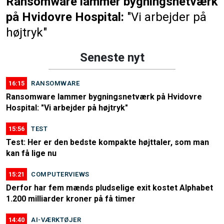
Ransomware lammer bygningsnetværk
på Hvidovre Hospital:
"Vi arbejder på
højtryk"
Seneste nyt
16:15
RANSOMWARE
Ransomware lammer bygningsnetværk på Hvidovre
Hospital: "Vi arbejder på højtryk"
15:56
TEST
Test: Her er den bedste kompakte højttaler, som man
kan få lige nu
15:21
COMPUTERVIEWS
Derfor har fem mænds pludselige exit kostet Alphabet
1.200 milliarder kroner på få timer
14:40
AI-VÆRKTØJER