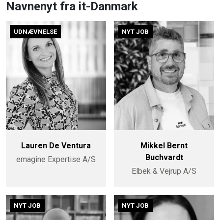
Navnenyt fra it-Danmark
UDNÆVNELSE
NYT JOB
Lauren De Ventura
Mikkel Bernt
Buchvardt
emagine Expertise A/S
Elbek & Vejrup A/S
NYT JOB
NYT JOB