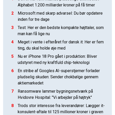
Alphabet 1.200 milliarder kroner på få timer
2
Microsoft med skarp advarsel: Du bør opdatere
inden for tre dage
3
Test: Her er den bedste kompakte højttaler, som
man kan få lige nu
4
Meget i vente i efteråret for dansk it: Her er fem
ting, du skal holde øje med
5
Nu er iPhone 18 Pro gået i produktion: Bliver
udstyret med ny kraftfuld chip-teknologi
6
En stribe af Googles AI-superstjerner forlader
pludselig skuden: Sender chokbølge gennem
aktiemarkedet
7
Ransomware lammer bygningsnetværk på
Hvidovre Hospital: "Vi arbejder på højtryk"
8
Trods stor interesse fra leverandører: Lægger it-
konsulent-aftale til 125 millioner kroner i graven