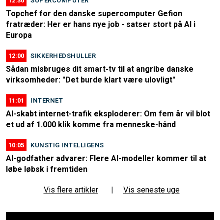
12:30
SUPERCOMPUTER
Topchef for den danske supercomputer Gefion
fratræder: Her er hans nye job - satser stort på AI i
Europa
12:00
SIKKERHEDSHULLER
Sådan misbruges dit smart-tv til at angribe danske
virksomheder: "Det burde klart være ulovligt"
11:01
INTERNET
AI-skabt internet-trafik eksploderer: Om fem år vil blot
et ud af 1.000 klik komme fra menneske-hånd
10:05
KUNSTIG INTELLIGENS
AI-godfather advarer: Flere AI-modeller kommer til at
løbe løbsk i fremtiden
Vis flere artikler
|
Vis seneste uge