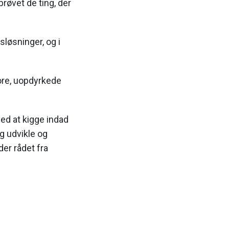
prøvet de ting, der
løsninger, og i
tore, uopdyrkede
ed at kigge indad
g udvikle og
der rådet fra