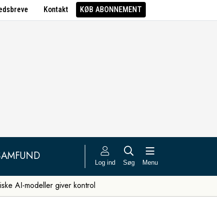
edsbreve
Kontakt
KØB ABONNEMENT
SAMFUND
Log ind
Søg
Menu
iske AI-modeller giver kontrol