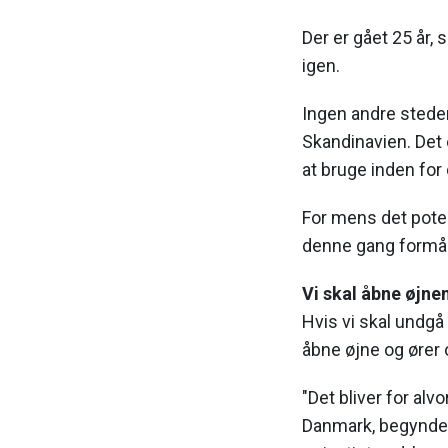
Der er gået 25 år, 
igen.
Ingen andre steder 
Skandinavien. Det 
at bruge inden fo
For mens det poten
denne gang formår a
Vi skal åbne øjne
Hvis vi skal undgå 
åbne øjne og ører 
"Det bliver for alv
Danmark, begynder 