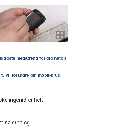
vigtigste megatrend for dig netop
PS vil forandre din mobil-brug.
ke ingeniører helt
rminalerne og