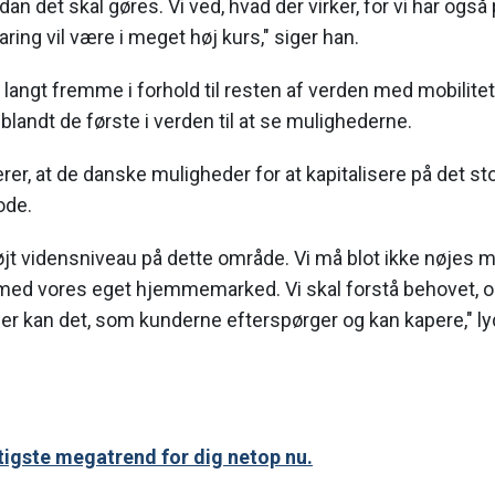
dan det skal gøres. Vi ved, hvad der virker, for vi har også 
faring vil være i meget høj kurs," siger han.
angt fremme i forhold til resten af verden med mobilitets
 blandt de første i verden til at se mulighederne.
er, at de danske muligheder for at kapitalisere på det s
ode.
øjt vidensniveau på dette område. Vi må blot ikke nøjes m
 med vores eget hjemmemarked. Vi skal forstå behovet, o
 der kan det, som kunderne efterspørger og kan kapere," ly
gtigste megatrend for dig netop nu.