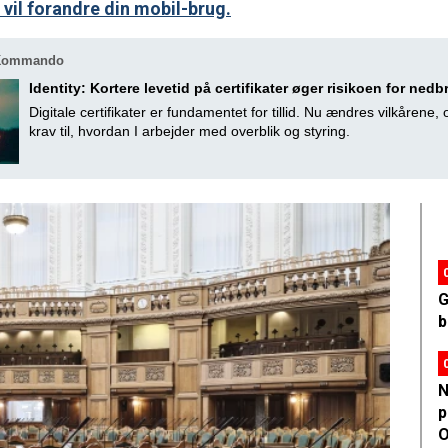
 vil forandre din mobil-brug.
 Kommando
Identity: Kortere levetid på certifikater øger risikoen for nedb
Digitale certifikater er fundamentet for tillid. Nu ændres vilkårene, o
krav til, hvordan I arbejder med overblik og styring.
G
b
N
p
O