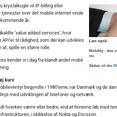
 krystalkugle vil IP-billing eller
tjenester over det mobile internet vinde
et kommende år.
åkaldte ‘value added services', hvor
r API'er til rådighed, som der kan udvikles
Læs også:
af, spille en større rolle.
Mobility - den 
nu.
es kender vi i dag fra blandt andet mobil
Sådan vil din G
ming.
øj kurs
bileventyr begyndte i 1980'erne, var Danmark og de dans
linje med udviklingen af telefoner og netværk.
t hverken værre eller bedre, end at finnerne løb med te
rastrukturen, i skikkelse af Nokia og Ericsson.