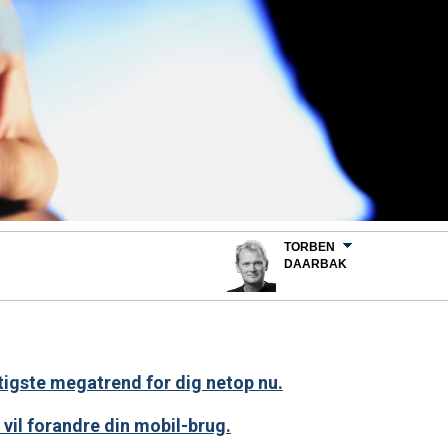
TORBEN
DAARBAK
gtigste megatrend for dig netop nu.
 vil forandre din mobil-brug.