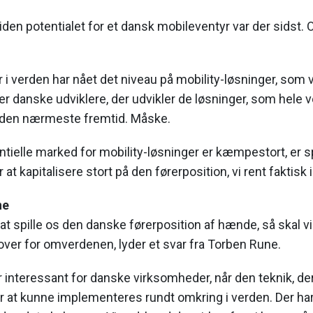
siden potentialet for et dansk mobileventyr var der sidst. 
i verden har nået det niveau på mobility-løsninger, som vi
er danske udviklere, der udvikler de løsninger, som hele 
r den nærmeste fremtid. Måske.
tielle marked for mobility-løsninger er kæmpestort, er 
t kapitalisere stort på den førerposition, vi rent faktisk 
ne
at spille os den danske førerposition af hænde, så skal vi 
over for omverdenen, lyder et svar fra Torben Rune.
or interessant for danske virksomheder, når den teknik, der 
at kunne implementeres rundt omkring i verden. Der har v