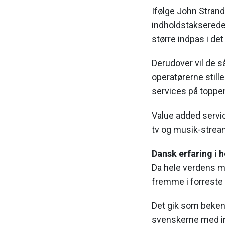
Ifølge John Strands
indholdstakserede 
større indpas i d
Derudover vil de s
operatørerne stille
services på toppen 
Value added servic
tv og musik-strea
Dansk erfaring i h
Da hele verdens mo
fremme i forreste 
Det gik som bekend
svenskerne med inf