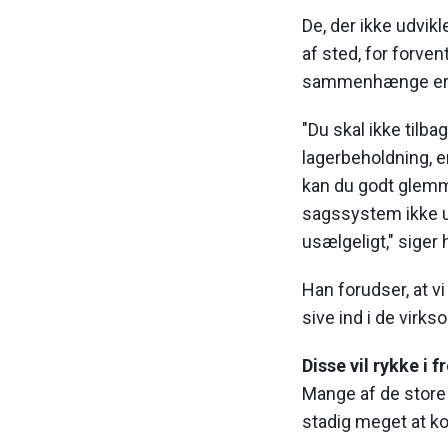
De, der ikke udvikl
af sted, for forvent
sammenhænge er 
"Du skal ikke tilba
lagerbeholdning, e
kan du godt glemme.
sagssystem ikke u
usælgeligt," siger 
Han forudser, at v
sive ind i de virks
Disse vil rykke i 
Mange af de store
stadig meget at k