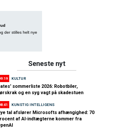
rud
g der stilles helt nye
Seneste nyt
09:19
KULTUR
ates' sommerliste 2026: Robotbiler,
ørskrak og en syg vagt på skadestuen
08:41
KUNSTIG INTELLIGENS
ye tal afslører Microsofts afhængighed: 70
rocent af AI-indtægterne kommer fra
penAI