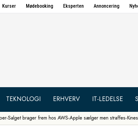
Kurser
Mødebooking
Eksperten
Annoncering
Nyh
TEKNOLOGI
ERHVERV
IT-LEDELSE
per
Salget brager frem hos AWS
Apple sælger men straffes
Kines