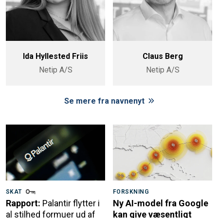
Ida Hyllested Friis
Claus Berg
Netip A/S
Netip A/S
Se mere fra navnenyt
SKAT
FORSKNING
Rapport:
Palantir flytter i
Ny AI-model fra Google
al stilhed formuer ud af
kan give væsentligt