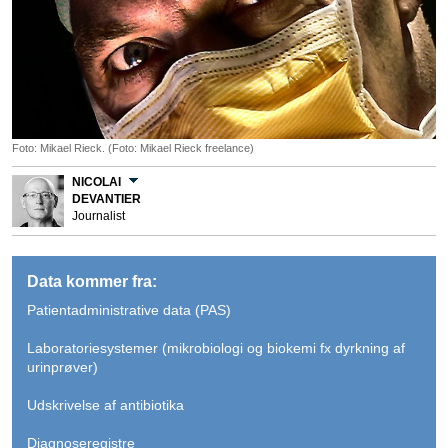
Foto: Mikael Rieck. (Foto: Mikael Rieck freelance)
NICOLAI
DEVANTIER
Journalist
Data kommer fra:
Patientadministrative data (PAS)
Laboratoriesystemer (mikrobiologi og biokemi fx dyrkning af
urinprøver)
Udskrivelse af antibiotika
Diagnoseregistre