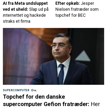
AI fra Meta undsluppet
Efter opkøb:
Jesper
ved et uheld:
Slap ud på
Nielsen fratræder som
internettet og hackede
topchef for BEC
straks et firma
SUPERCOMPUTER
Topchef for den danske
supercomputer Gefion fratræder:
Her