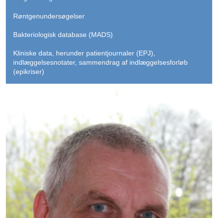
Røntgenundersøgelser
Bakteriologisk database (MADS)
Kliniske data, herunder patientjournaler (EPJ),
indlæggelsesnotater, sammendrag af indlæggelsesforløb
(epikriser)