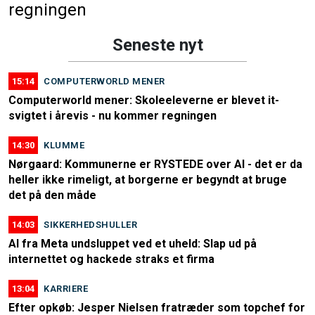
regningen
Seneste nyt
15:14
COMPUTERWORLD MENER
Computerworld mener: Skoleeleverne er blevet it-
svigtet i årevis - nu kommer regningen
14:30
KLUMME
Nørgaard: Kommunerne er RYSTEDE over AI - det er da
heller ikke rimeligt, at borgerne er begyndt at bruge
det på den måde
14:03
SIKKERHEDSHULLER
AI fra Meta undsluppet ved et uheld: Slap ud på
internettet og hackede straks et firma
13:04
KARRIERE
Efter opkøb: Jesper Nielsen fratræder som topchef for