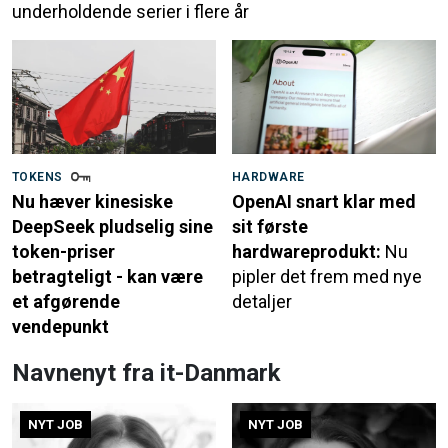
underholdende serier i flere år
TOKENS
HARDWARE
Nu hæver kinesiske
OpenAI snart klar med
DeepSeek pludselig sine
sit første
token-priser
hardwareprodukt:
Nu
betragteligt - kan være
pipler det frem med nye
et afgørende
detaljer
vendepunkt
Navnenyt fra it-Danmark
NYT JOB
NYT JOB