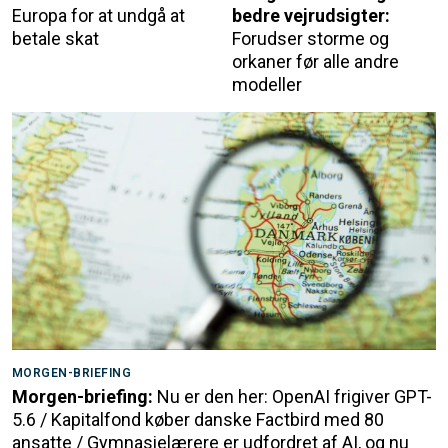
Europa for at undgå at
bedre vejrudsigter:
betale skat
Forudser storme og
orkaner før alle andre
modeller
MORGEN-BRIEFING
Morgen-briefing:
Nu er den her: OpenAI frigiver GPT-
5.6 / Kapitalfond køber danske Factbird med 80
ansatte / Gymnasielærere er udfordret af AI, og nu