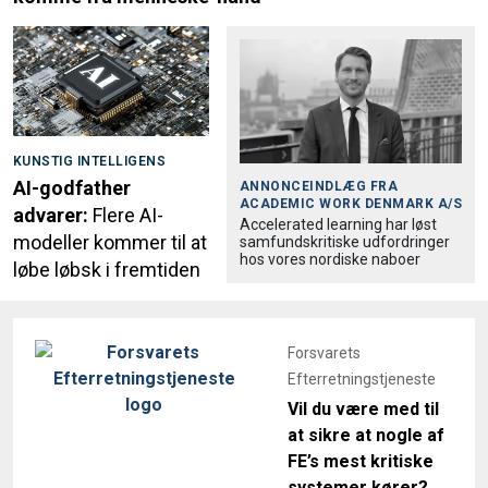
KUNSTIG INTELLIGENS
AI-godfather
ANNONCEINDLÆG FRA
ACADEMIC WORK DENMARK A/S
advarer:
Flere AI-
Accele­rated learning har løst
modeller kommer til at
samfund­skri­tiske udfordringer
hos vores nordiske naboer
løbe løbsk i fremtiden
Forsvarets
Efterretningstjeneste
Vil du være med til
at sikre at nogle af
FE’s mest kritiske
systemer kører?