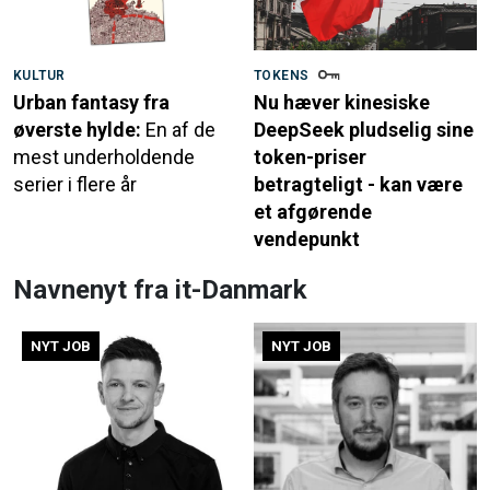
KULTUR
TOKENS
Urban fantasy fra
Nu hæver kinesiske
øverste hylde:
En af de
DeepSeek pludselig sine
mest underholdende
token-priser
serier i flere år
betragteligt - kan være
et afgørende
vendepunkt
Navnenyt fra it-Danmark
NYT JOB
NYT JOB