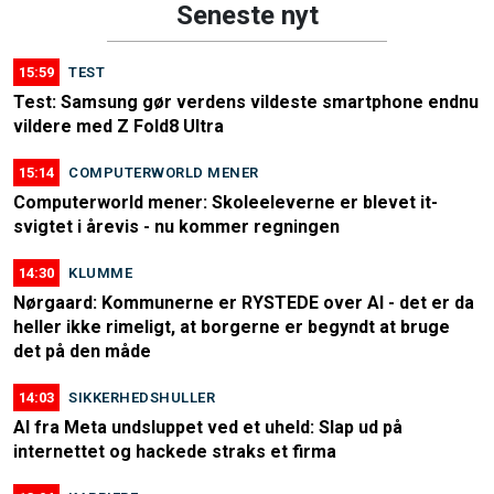
Seneste nyt
15:59
TEST
Test: Samsung gør verdens vildeste smartphone endnu
vildere med Z Fold8 Ultra
15:14
COMPUTERWORLD MENER
Computerworld mener: Skoleeleverne er blevet it-
svigtet i årevis - nu kommer regningen
14:30
KLUMME
Nørgaard: Kommunerne er RYSTEDE over AI - det er da
heller ikke rimeligt, at borgerne er begyndt at bruge
det på den måde
14:03
SIKKERHEDSHULLER
AI fra Meta undsluppet ved et uheld: Slap ud på
internettet og hackede straks et firma