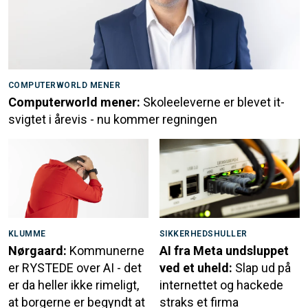
COMPUTERWORLD MENER
Computerworld mener:
Skoleeleverne er blevet it-
svigtet i årevis - nu kommer regningen
KLUMME
SIKKERHEDSHULLER
Nørgaard:
Kommunerne
AI fra Meta undsluppet
er RYSTEDE over AI - det
ved et uheld:
Slap ud på
er da heller ikke rimeligt,
internettet og hackede
at borgerne er begyndt at
straks et firma