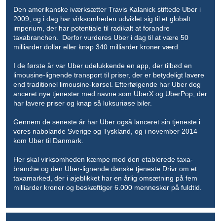
Den amerikanske iværksætter Travis Kalanick stiftede Uber i
2009, og i dag har virksomheden udviklet sig til et globalt
imperium, der har potentiale til radikalt at forandre
taxabranchen. Derfor vurderes Uber i dag til at være 50
milliarder dollar eller knap 340 milliarder kroner værd.
I de første år var Uber udelukkende en app, der tilbød en
limousine-lignende transport til priser, der er betydeligt lavere
end traditionel limousine-kørsel. Efterfølgende har Uber dog
anceret nye tjenester med navne som UberX og UberPop, der
har lavere priser og knap så luksuriøse biler.
Gennem de seneste år har Uber også lanceret sin tjeneste i
vores nabolande Sverige og Tyskland, og i november 2014
kom Uber til Danmark.
Her skal virksomheden kæmpe med den etablerede taxa-
branche og den Uber-lignende danske tjeneste Drivr om et
taxamarked, der i øjeblikket har en årlig omsætning på fem
milliarder kroner og beskæftiger 6.000 mennesker på fuldtid.