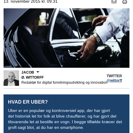
13. november 2015 kl. 09.31
JACOB
TWITTER
Ø. WITTORFF
@wittorff
Redaktør for digital forretningsudvikling og innovation
HVAD ER UBER?
Uber er en populær og kontroversiel app, der har gjort
det historisk let for folk at blive chauffører, og har gjort det
tilsvarende let at bestille en vogn. I begge tilfælde kræver det
groft sagt blot, at du har en smartphone.