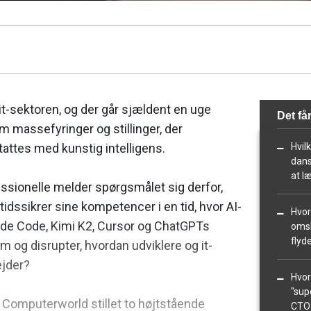
 it-sektoren, og der går sjældent en uge
Det får
m massefyringer og stillinger, der
attes med kunstig intelligens.
Hvil
dans
at l
ssionelle melder spørgsmålet sig derfor,
dssikrer sine kompetencer i en tid, hvor AI-
Hvor
ude Code, Kimi K2, Cursor og ChatGPTs
omsk
flyd
 og disrupter, hvordan udviklere og it-
ejder?
Hvor
"supe
 Computerworld stillet to højtstående
CTO