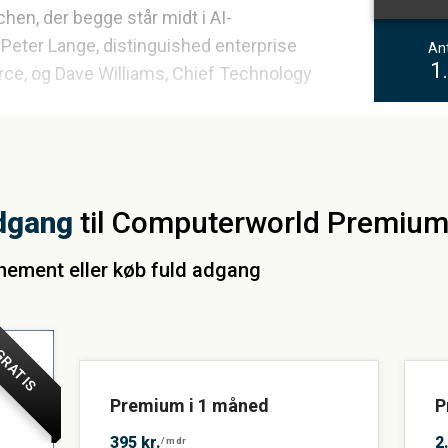
chen, der begge står midt i AI-
Peter Lange, distinguished enterprise
Ant
1
orce, og Dave Williams, Chief Technology
dgang
til Computerworld Premiu
nnement eller køb fuld adgang
RATIS
Premium i 1 måned
P
395 kr.
2
/mdr