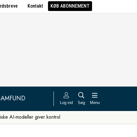
edsbreve
Kontakt
KØB ABONNEMENT
SAMFUND
Log ind
Søg
Menu
iske AI-modeller giver kontrol