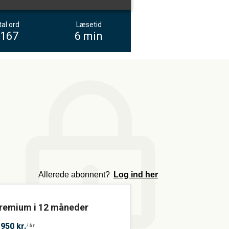
al ord
Læsetid
.167
6 min
m
Allerede abonnent?
Log ind her
remium i 12 måneder
.950 kr.
/år