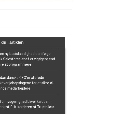
 du i artiklen
ken ny basisfærdighed der ifølge
k Salesforce-chef er vigtigere end
ære at programmere
dan danske CEO'er allerede
river jobopslagene for at sikre AI-
ende medarbejdere
for nysgerrighed bliver kaldt en
rkraft" i it-karrieren af Trustpilots