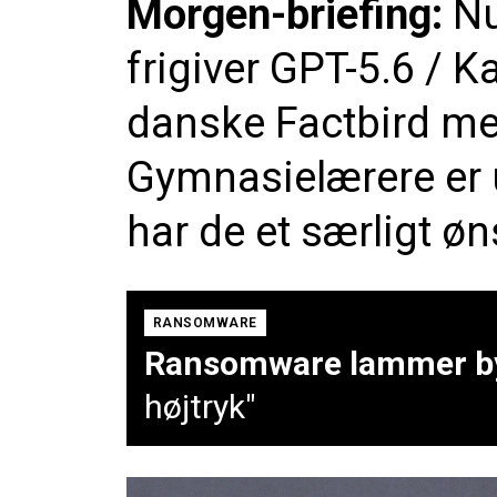
Morgen-briefing:
Nu
frigiver GPT-5.6 / K
danske Factbird me
Gymnasielærere er u
har de et særligt øn
RANSOMWARE
Ransomware lammer by
højtryk"