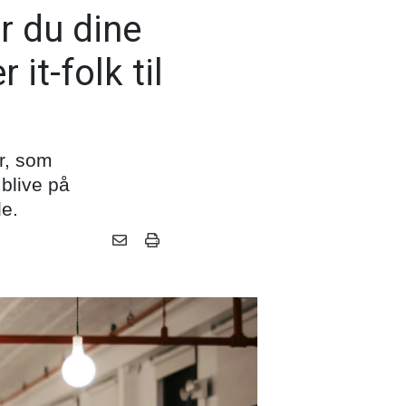
r du dine
it-folk til
r, som
 blive på
de.