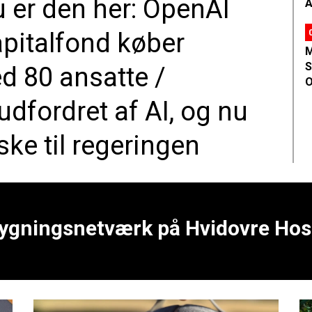
 er den her: OpenAI
A
apitalfond køber
M
S
d 80 ansatte /
O
dfordret af AI, og nu
ske til regeringen
gningsnetværk på Hvidovre Hosp