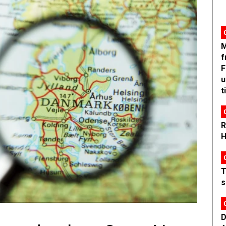
M
f
F
u
t
R
H
T
s
D