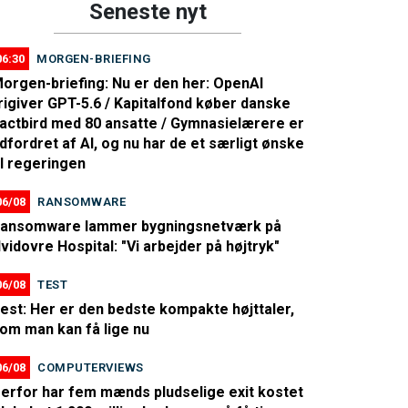
Seneste nyt
06:30
MORGEN-BRIEFING
orgen-briefing: Nu er den her: OpenAI
rigiver GPT-5.6 / Kapitalfond køber danske
actbird med 80 ansatte / Gymnasielærere er
dfordret af AI, og nu har de et særligt ønske
il regeringen
06/08
RANSOMWARE
ansomware lammer bygningsnetværk på
vidovre Hospital: "Vi arbejder på højtryk"
06/08
TEST
est: Her er den bedste kompakte højttaler,
om man kan få lige nu
06/08
COMPUTERVIEWS
erfor har fem mænds pludselige exit kostet