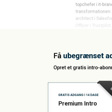
topchefer i it-bran
transformationen: 
architect i Salesf
Officer i Trustpilot.
Få
ubegrænset a
Opret et gratis intro-abo
G
GRATIS ADGANG I 14 DAGE
Premium Intro