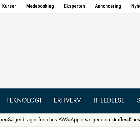
Kurser
Mødebooking
Eksperten
Annoncering
Nyh
TEKNOLOGI
ERHVERV
IT-LEDELSE
per
Salget brager frem hos AWS
Apple sælger men straffes
Kines