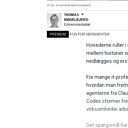
(Foto: Israel Andrade/Unsplash)
THOMAS
MØGELBJERG
Erhvervsredaktør
PREMIUM
KUN FOR ABONNENTER
Hovederne ruller i
mellem historier o
nedlægges og erst
For mange it-profe
hvordan man fremti
agenterne fra Cla
Codex stormer frem
virksomheder arb
Det spørgsmål har