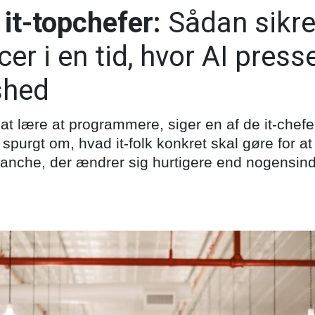
it-topchefer:
Sådan sikre
 i en tid, hvor AI presser 
shed
at lære at programmere, siger en af de it-chefe
purgt om, hvad it-folk konkret skal gøre for at
branche, der ændrer sig hurtigere end nogensin