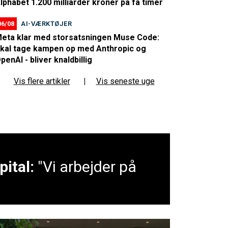
lphabet 1.200 milliarder kroner på få timer
06/08
AI-VÆRKTØJER
eta klar med storsatsningen Muse Code:
kal tage kampen op med Anthropic og
penAI - bliver knaldbillig
Vis flere artikler
|
Vis seneste uge
ital:
"Vi arbejder på