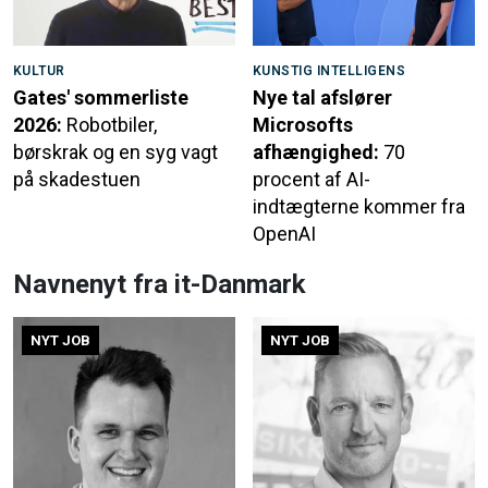
KULTUR
KUNSTIG INTELLIGENS
Gates' sommerliste
Nye tal afslører
2026:
Robotbiler,
Microsofts
børskrak og en syg vagt
afhængighed:
70
på skadestuen
procent af AI-
indtægterne kommer fra
OpenAI
Navnenyt fra it-Danmark
NYT JOB
NYT JOB