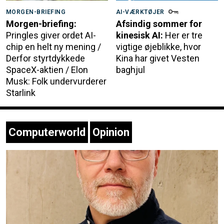
MORGEN-BRIEFING
AI-VÆRKTØJER
Morgen-briefing:
Afsindig sommer for
Pringles giver ordet AI-
kinesisk AI:
Her er tre
chip en helt ny mening /
vigtige øjeblikke, hvor
Derfor styrtdykkede
Kina har givet Vesten
SpaceX-aktien / Elon
baghjul
Musk: Folk undervurderer
Starlink
Computerworld
Opinion