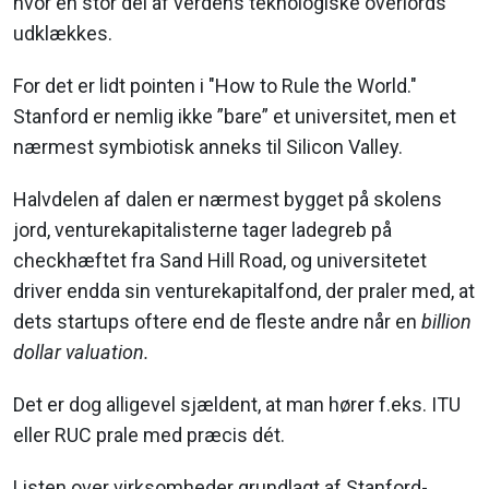
hvor en stor del af verdens teknologiske overlords
udklækkes.
For det er lidt pointen i "How to Rule the World."
Stanford er nemlig ikke ”bare” et universitet, men et
nærmest symbiotisk anneks til Silicon Valley.
Halvdelen af dalen er nærmest bygget på skolens
jord, venturekapitalisterne tager ladegreb på
checkhæftet fra Sand Hill Road, og universitetet
driver endda sin venturekapitalfond, der praler med, at
dets startups oftere end de fleste andre når en
billion
dollar valuation.
Det er dog alligevel sjældent, at man hører f.eks. ITU
eller RUC prale med præcis dét.
Listen over virksomheder grundlagt af Stanford-