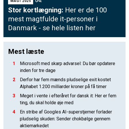
MAGT 2025
Stor kortlægning:
Her er de 100
mest magtfulde it-personer i
Danmark - se hele listen her
Mest læste
1
Microsoft med skarp advarsel: Du bør opdatere
inden for tre dage
2
Derfor har fem mænds pludselige exit kostet
Alphabet 1.200 milliarder kroner på få timer
3
Meget i vente i efteråret for dansk it: Her er fem
ting, du skal holde øje med
4
En stribe af Googles AI-superstjerner forlader
pludselig skuden: Sender chokbølge gennem
aktiemarkedet