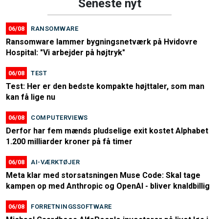
Seneste nyt
06/08
RANSOMWARE
Ransomware lammer bygningsnetværk på Hvidovre
Hospital: "Vi arbejder på højtryk"
06/08
TEST
Test: Her er den bedste kompakte højttaler, som man
kan få lige nu
06/08
COMPUTERVIEWS
Derfor har fem mænds pludselige exit kostet Alphabet
1.200 milliarder kroner på få timer
06/08
AI-VÆRKTØJER
Meta klar med storsatsningen Muse Code: Skal tage
kampen op med Anthropic og OpenAI - bliver knaldbillig
06/08
FORRETNINGSSOFTWARE