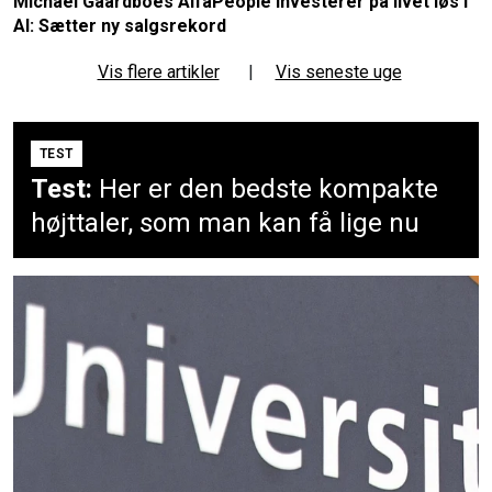
Michael Gaardboes AlfaPeople investerer på livet løs i
AI: Sætter ny salgsrekord
Vis flere artikler
|
Vis seneste uge
TEST
Test:
Her er den bedste kompakte
højttaler, som man kan få lige nu