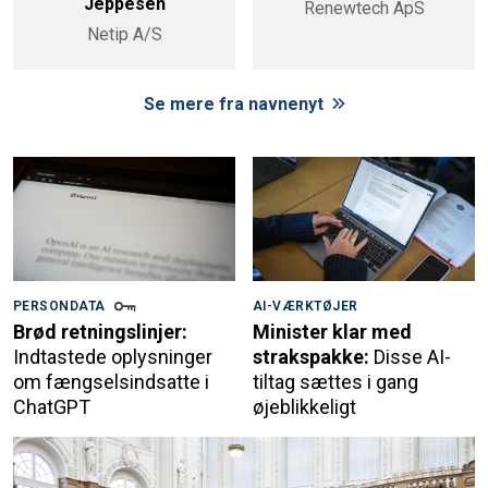
Jeppesen
Renewtech ApS
Netip A/S
Se mere fra navnenyt
PERSONDATA
AI-VÆRKTØJER
Brød retningslinjer:
Minister klar med
Indtastede oplysninger
strakspakke:
Disse AI-
om fængselsindsatte i
tiltag sættes i gang
ChatGPT
øjeblikkeligt