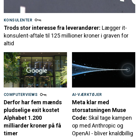
KONSULENTER
Trods stor interesse fra leverandører:
Lægger it-
konsulent-aftale til 125 millioner kroner i graven for
altid
COMPUTERVIEWS
AI-VÆRKTØJER
Derfor har fem mænds
Meta klar med
pludselige exit kostet
storsatsningen Muse
Alphabet 1.200
Code:
Skal tage kampen
milliarder kroner på få
op med Anthropic og
timer
OpenAI - bliver knaldbillig