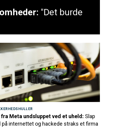
ksomheder:
"Det burde
KKERHEDSHULLER
 fra Meta undsluppet ved et uheld:
Slap
 på internettet og hackede straks et firma