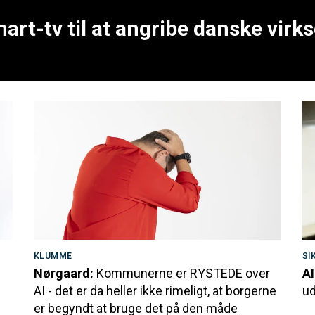
art-tv til at angribe danske vir
KLUMME
SI
Nørgaard:
Kommunerne er RYSTEDE over
AI
AI - det er da heller ikke rimeligt, at borgerne
ud
er begyndt at bruge det på den måde