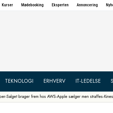
Kurser
Mødebooking
Eksperten
Annoncering
Nyh
TEKNOLOGI
ERHVERV
IT-LEDELSE
per
Salget brager frem hos AWS
Apple sælger men straffes
Kines