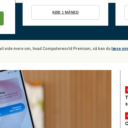
KØB 1 MÅNED
 vil vide mere om, hvad Computerworld Premium, så kan du
læse om 
T
s
C