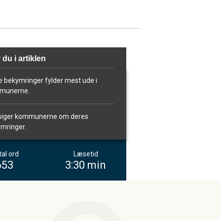
 du i artiklen
e bekymringer fylder mest ude i
munerne.
siger kommunerne om deres
mringer.
al ord
Læsetid
653
3:30 min