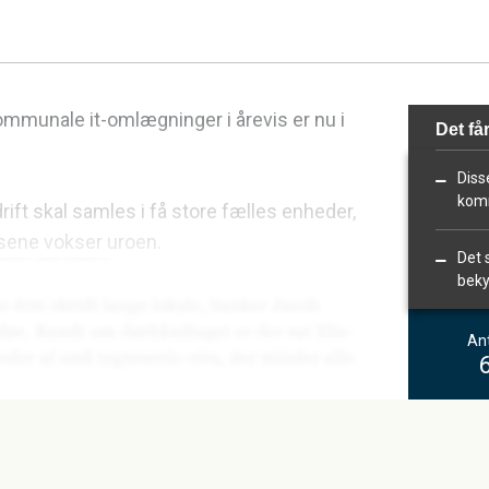
ommunale it-omlægninger i årevis er nu i
Det får
Diss
kom
ft skal samles i få store fælles enheder,
sene vokser uroen.
Det 
beky
Ant