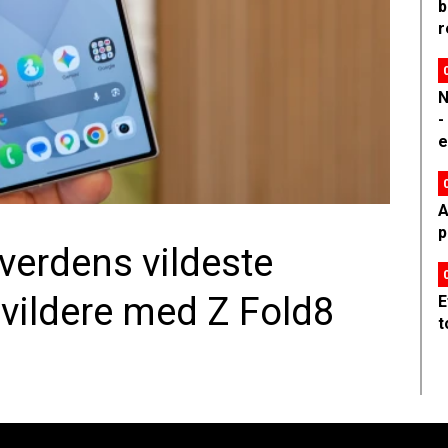
b
r
N
-
e
A
p
erdens vildeste
ildere med Z Fold8
E
t