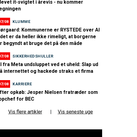
levet it-svigtet i årevis - nu kommer
egningen
07/08
KLUMME
ørgaard: Kommunerne er RYSTEDE over AI
 det er da heller ikke rimeligt, at borgerne
r begyndt at bruge det på den måde
07/08
SIKKERHEDSHULLER
I fra Meta undsluppet ved et uheld: Slap ud
å internettet og hackede straks et firma
07/08
KARRIERE
fter opkøb: Jesper Nielsen fratræder som
opchef for BEC
Vis flere artikler
|
Vis seneste uge