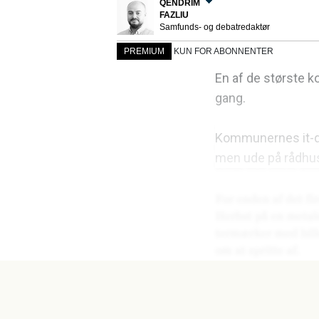
QËNDRIM
FAZLIU
Samfunds- og debatredaktør
PREMIUM
KUN FOR ABONNENTER
En af de største k
gang.
Kommunernes it-dri
men ude på rådhu