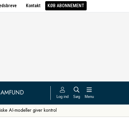
edsbreve
Kontakt
KØB ABONNEMENT
SAMFUND
Log ind
Søg
Menu
iske AI-modeller giver kontrol