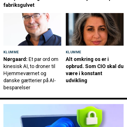
fabriksgulvet
KLUMME
KLUMME
Nørgaard:
Et par ord om
Alt omkring os er i
kinesisk AI, to droner til
opbrud. Som CIO skal du
Hjemmeværnet og
være i konstant
danske gætterier på AI-
udvikling
besparelser