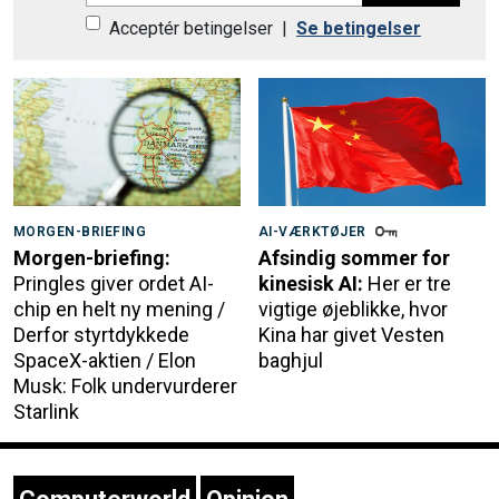
Acceptér betingelser
|
Se betingelser
MORGEN-BRIEFING
AI-VÆRKTØJER
Morgen-briefing:
Afsindig sommer for
Pringles giver ordet AI-
kinesisk AI:
Her er tre
chip en helt ny mening /
vigtige øjeblikke, hvor
Derfor styrtdykkede
Kina har givet Vesten
SpaceX-aktien / Elon
baghjul
Musk: Folk undervurderer
Starlink