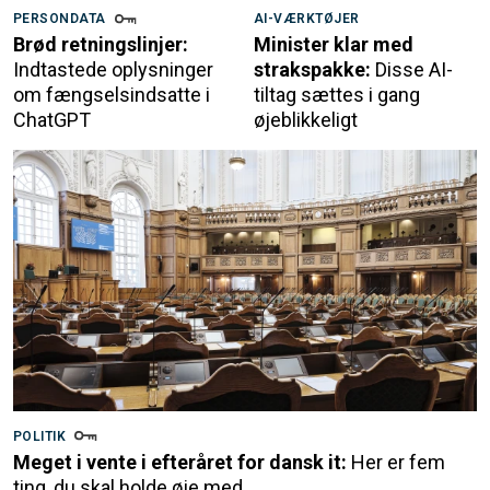
PERSONDATA
AI-VÆRKTØJER
Brød retningslinjer:
Minister klar med
Indtastede oplysninger
strakspakke:
Disse AI-
om fængselsindsatte i
tiltag sættes i gang
ChatGPT
øjeblikkeligt
POLITIK
Meget i vente i efteråret for dansk it:
Her er fem
ting, du skal holde øje med