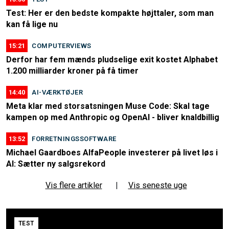
Test: Her er den bedste kompakte højttaler, som man
kan få lige nu
15:21
COMPUTERVIEWS
Derfor har fem mænds pludselige exit kostet Alphabet
1.200 milliarder kroner på få timer
14:40
AI-VÆRKTØJER
Meta klar med storsatsningen Muse Code: Skal tage
kampen op med Anthropic og OpenAI - bliver knaldbillig
13:52
FORRETNINGSSOFTWARE
Michael Gaardboes AlfaPeople investerer på livet løs i
AI: Sætter ny salgsrekord
Vis flere artikler
|
Vis seneste uge
TEST