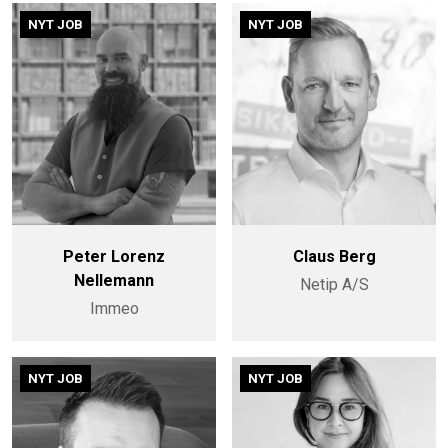
NYT JOB
NYT JOB
Peter Lorenz
Claus Berg
Nellemann
Netip A/S
Immeo
NYT JOB
NYT JOB