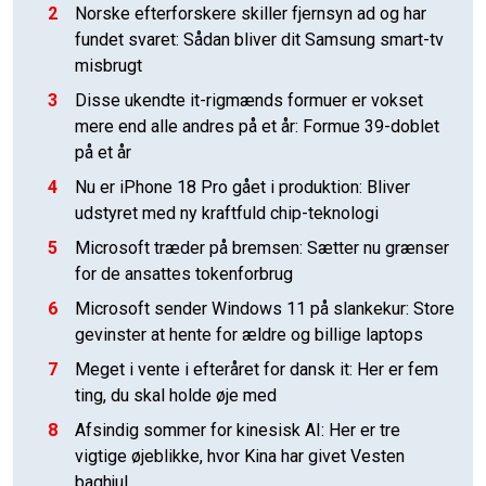
2
Norske efterforskere skiller fjernsyn ad og har
fundet svaret: Sådan bliver dit Samsung smart-tv
misbrugt
3
Disse ukendte it-rigmænds formuer er vokset
mere end alle andres på et år: Formue 39-doblet
på et år
4
Nu er iPhone 18 Pro gået i produktion: Bliver
udstyret med ny kraftfuld chip-teknologi
5
Microsoft træder på bremsen: Sætter nu grænser
for de ansattes tokenforbrug
6
Microsoft sender Windows 11 på slankekur: Store
gevinster at hente for ældre og billige laptops
7
Meget i vente i efteråret for dansk it: Her er fem
ting, du skal holde øje med
8
Afsindig sommer for kinesisk AI: Her er tre
vigtige øjeblikke, hvor Kina har givet Vesten
baghjul