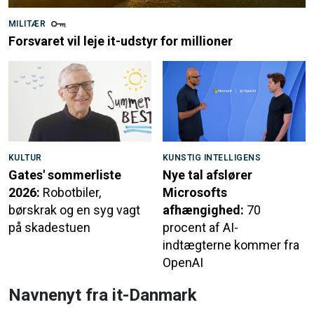
MILITÆR
Forsvaret vil leje it-udstyr for millioner
KULTUR
KUNSTIG INTELLIGENS
Gates' sommerliste
Nye tal afslører
2026:
Robotbiler,
Microsofts
børskrak og en syg vagt
afhængighed:
70
på skadestuen
procent af AI-
indtægterne kommer fra
OpenAI
Navnenyt fra it-Danmark