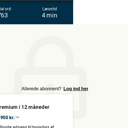
al ord
Læsetid
763
4 min
m
Allerede abonnent?
Log ind her
remium i 12 måneder
.950 kr.
/år
lligste adgang til tusindvis af