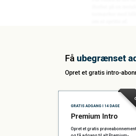
Få
ubegrænset a
Opret et gratis intro-abo
G
GRATIS ADGANG I 14 DAGE
Premium Intro
Opret et gratis prøveabonnemen
og få adgang til alt Premium-