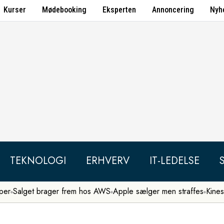
Kurser
Mødebooking
Eksperten
Annoncering
Nyh
TEKNOLOGI
ERHVERV
IT-LEDELSE
per
Salget brager frem hos AWS
Apple sælger men straffes
Kines