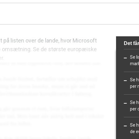
t på listen over de lande, hvor Microsoft
Det får
e omsætning. Se de største europæiske
r.
Se l
mark
Se h
per 
Se h
per 
Se h
de e