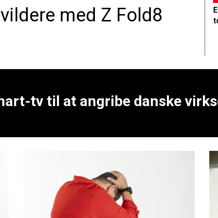
ildere med Z Fold8
E
t
art-tv til at angribe danske vir