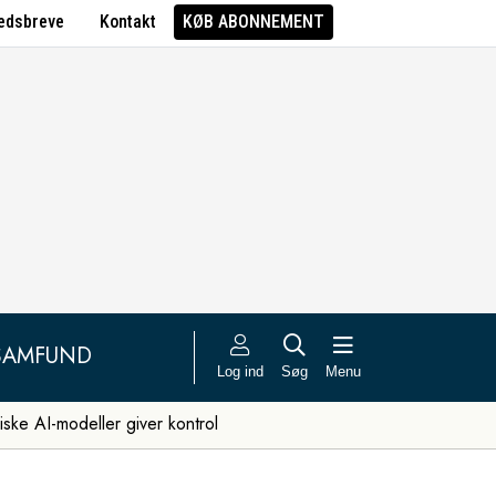
edsbreve
Kontakt
KØB ABONNEMENT
SAMFUND
Log ind
Søg
Menu
iske AI-modeller giver kontrol