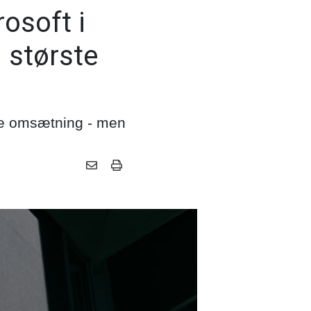
rosoft i
 største
ste omsætning - men