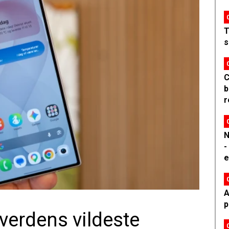
T
s
C
b
r
N
-
e
A
p
erdens vildeste