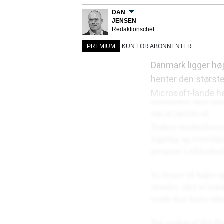
DAN
JENSEN
Redaktionschef
PREMIUM
KUN FOR ABONNENTER
Danmark ligger høj
henter den størst
Microsoft-lande he