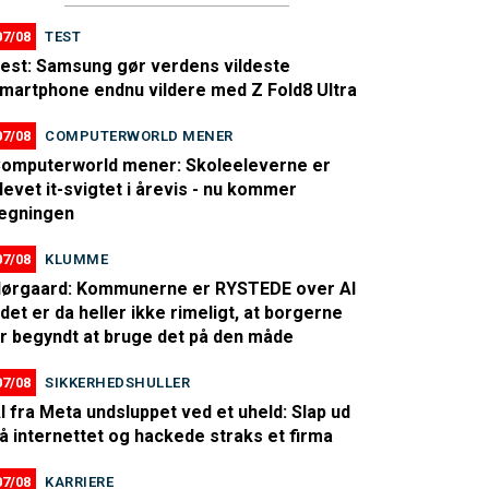
07/08
TEST
est: Samsung gør verdens vildeste
martphone endnu vildere med Z Fold8 Ultra
07/08
COMPUTERWORLD MENER
omputerworld mener: Skoleeleverne er
levet it-svigtet i årevis - nu kommer
egningen
07/08
KLUMME
ørgaard: Kommunerne er RYSTEDE over AI
 det er da heller ikke rimeligt, at borgerne
r begyndt at bruge det på den måde
07/08
SIKKERHEDSHULLER
I fra Meta undsluppet ved et uheld: Slap ud
å internettet og hackede straks et firma
07/08
KARRIERE