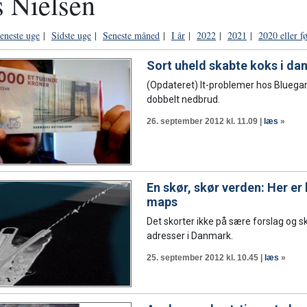
s Nielsen
eneste uge
|
Sidste uge
|
Seneste måned
|
I år
|
2022
|
2021
|
2020 eller f
Sort uheld skabte koks i da
(Opdateret) It-problemer hos Bluegar
dobbelt nedbrud.
26. september 2012 kl. 11.09 |
læs
»
En skør, skør verden: Her er
maps
Det skorter ikke på sære forslag og sk
adresser i Danmark.
25. september 2012 kl. 10.45 |
læs
»