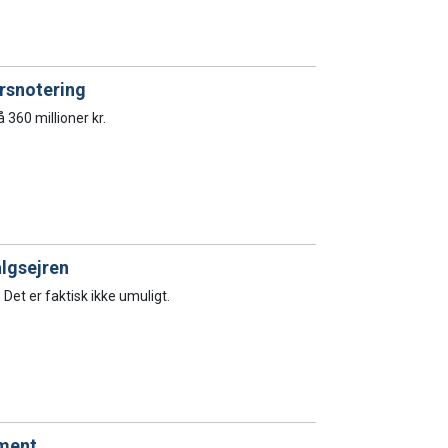
rsnotering
360 millioner kr.
lgsejren
et er faktisk ikke umuligt.
ement