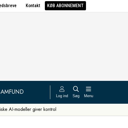
edsbreve
Kontakt
KØB ABONNEMENT
SAMFUND
Log ind
Søg
Menu
iske AI-modeller giver kontrol