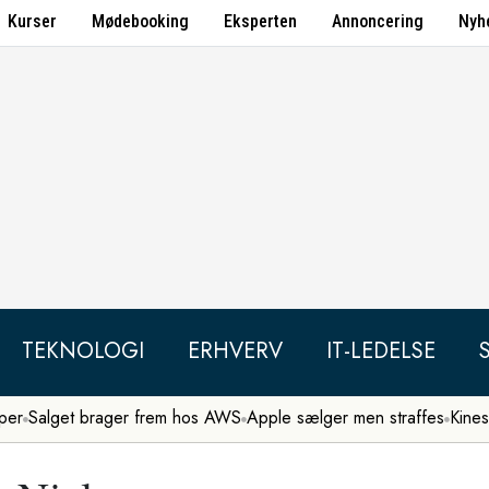
Kurser
Mødebooking
Eksperten
Annoncering
Nyh
TEKNOLOGI
ERHVERV
IT-LEDELSE
per
Salget brager frem hos AWS
Apple sælger men straffes
Kines