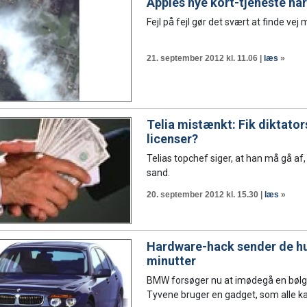
Apples nye kort-tjeneste har
Fejl på fejl gør det svært at finde vej
21. september 2012 kl. 11.06 |
læs
»
Telia mistænkt: Fik diktator
licenser?
Telias topchef siger, at han må gå af
sand.
20. september 2012 kl. 15.30 |
læs
»
Hardware-hack sender de hurt
minutter
BMW forsøger nu at imødegå en bølg
Tyvene bruger en gadget, som alle ka