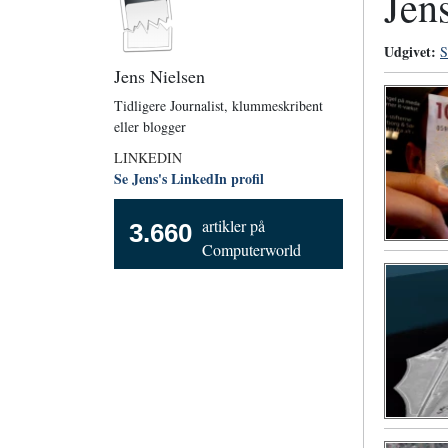
Jen
Udgivet:
S
Jens Nielsen
Tidligere Journalist, klummeskribent
eller blogger
LINKEDIN
Se Jens's LinkedIn profil
artikler på
3.660
Computerworld