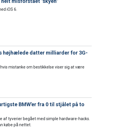
 helt misforstået "skyen"
 med iOS 6.
s højhælede datter milliarder for 3G-
, hvis mistanke om bestikkelse viser sig at være
igste BMW'er fra 0 til stjålet på to
e af tyverier begået med simple hardware-hacks.
n købe på nettet.