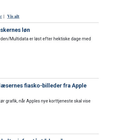
Vis alt
ør
|
nskernes løn
den/Multidata er løst efter hektiske dage med
 læsernes fiasko-billeder fra Apple
ør grafik, når Apples nye korttjeneste skal vise