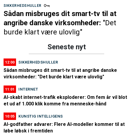
SIKKERHEDSHULLER
Sådan misbruges dit smart-tv til at
angribe danske virksomheder:
"Det
burde klart være ulovlig"
Seneste nyt
12:00
SIKKERHEDSHULLER
Sådan misbruges dit smart-tv til at angribe danske
virksomheder: "Det burde klart være ulovlig"
11:01
INTERNET
AI-skabt internet-trafik eksploderer: Om fem år vil blot
et ud af 1.000 klik komme fra menneske-hånd
10:05
KUNSTIG INTELLIGENS
AI-godfather advarer: Flere AI-modeller kommer til at
løbe løbsk i fremtiden