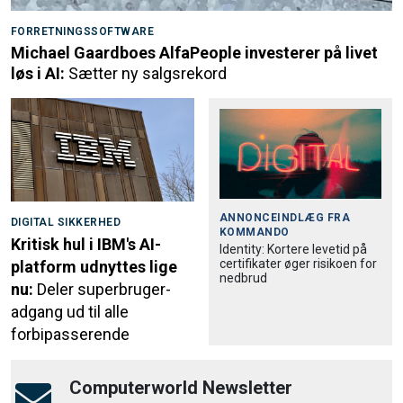
FORRETNINGSSOFTWARE
Michael Gaardboes AlfaPeople investerer på livet
løs i AI:
Sætter ny salgsrekord
ANNONCEINDLÆG FRA
DIGITAL SIKKERHED
KOMMANDO
Kritisk hul i IBM's AI-
Identity: Kortere levetid på
certifikater øger risikoen for
platform udnyttes lige
nedbrud
nu:
Deler superbruger-
adgang ud til alle
forbipasserende
Computerworld Newsletter