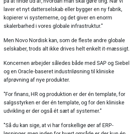
på at finde ud af, hvordan man skal gøre ting. Når vi
laver et nyt datterselskab eller bygger en ny fabrik,
kopierer vi systemerne, og det giver en enorm
skalerbarhed i vores globale infrastruktur."
Men Novo Nordisk kan, som de fleste andre globale
selskaber, trods alt ikke drives helt enkelt it-mæssigt.
Koncernen arbejder således både med SAP og Siebel
og en Oracle-baseret industriløsning til kliniske
afprøvning af nye produkter.
"For finans, HR og produktion er der én template, for
salgsstyrken er der én template, og for den kliniske
udvikling er der også ét sæt af systemer."
"Så du kan sige, at vi har forskellige øer af ERP-
løsninger, men inden for hvert område er der kun én