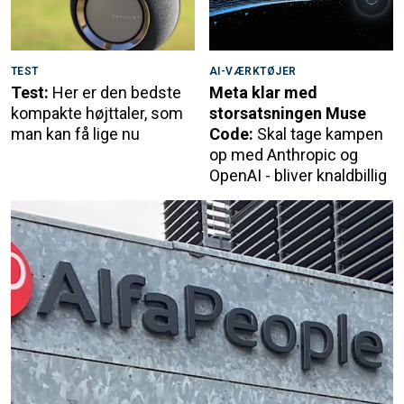
TEST
AI-VÆRKTØJER
Test:
Her er den bedste
Meta klar med
kompakte højttaler, som
storsatsningen Muse
man kan få lige nu
Code:
Skal tage kampen
op med Anthropic og
OpenAI - bliver knaldbillig