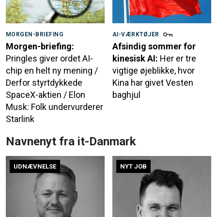
MORGEN-BRIEFING
AI-VÆRKTØJER
Morgen-briefing:
Afsindig sommer for
Pringles giver ordet AI-
kinesisk AI:
Her er tre
chip en helt ny mening /
vigtige øjeblikke, hvor
Derfor styrtdykkede
Kina har givet Vesten
SpaceX-aktien / Elon
baghjul
Musk: Folk undervurderer
Starlink
Navnenyt fra it-Danmark
UDNÆVNELSE
NYT JOB