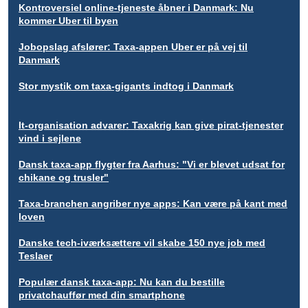
Kontroversiel online-tjeneste åbner i Danmark: Nu
kommer Uber til byen
Jobopslag afslører: Taxa-appen Uber er på vej til
Danmark
Stor mystik om taxa-gigants indtog i Danmark
It-organisation advarer: Taxakrig kan give pirat-tjenester
vind i sejlene
Dansk taxa-app flygter fra Aarhus: "Vi er blevet udsat for
chikane og trusler"
Taxa-branchen angriber nye apps: Kan være på kant med
loven
Danske tech-iværksættere vil skabe 150 nye job med
Teslaer
Populær dansk taxa-app: Nu kan du bestille
privatchauffør med din smartphone