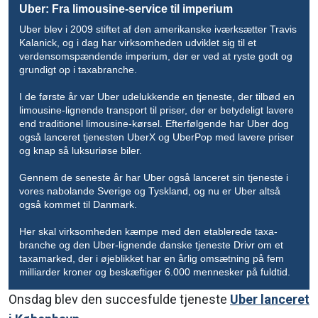
Uber: Fra limousine-service til imperium
Uber blev i 2009 stiftet af den amerikanske iværksætter Travis
Kalanick, og i dag har virksomheden udviklet sig til et
verdensomspændende imperium, der er ved at ryste godt og
grundigt op i taxabranche.
I de første år var Uber udelukkende en tjeneste, der tilbød en
limousine-lignende transport til priser, der er betydeligt lavere
end traditionel limousine-kørsel. Efterfølgende har Uber dog
også lanceret tjenesten UberX og UberPop med lavere priser
og knap så luksuriøse biler.
Gennem de seneste år har Uber også lanceret sin tjeneste i
vores nabolande Sverige og Tyskland, og nu er Uber altså
også kommet til Danmark.
Her skal virksomheden kæmpe med den etablerede taxa-
branche og den Uber-lignende danske tjeneste Drivr om et
taxamarked, der i øjeblikket har en årlig omsætning på fem
milliarder kroner og beskæftiger 6.000 mennesker på fuldtid.
Onsdag blev den succesfulde tjeneste
Uber lanceret