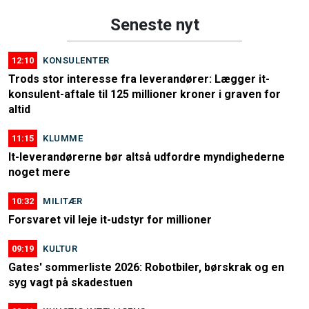
Seneste nyt
12:10
KONSULENTER
Trods stor interesse fra leverandører: Lægger it-
konsulent-aftale til 125 millioner kroner i graven for
altid
11:15
KLUMME
It-leverandørerne bør altså udfordre myndighederne
noget mere
10:32
MILITÆR
Forsvaret vil leje it-udstyr for millioner
09:19
KULTUR
Gates' sommerliste 2026: Robotbiler, børskrak og en
syg vagt på skadestuen