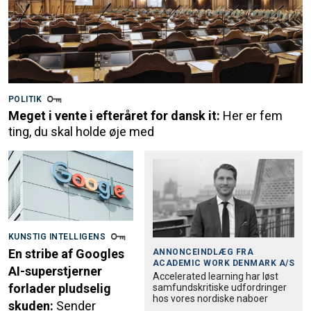
POLITIK
Meget i vente i efteråret for dansk it:
Her er fem
ting, du skal holde øje med
KUNSTIG INTELLIGENS
En stribe af Googles
ANNONCEINDLÆG FRA
ACADEMIC WORK DENMARK A/S
AI-superstjerner
Accele­rated learning har løst
forlader pludselig
samfund­skri­tiske udfordringer
hos vores nordiske naboer
skuden:
Sender