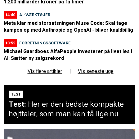
1.200 milliarder kroner på få timer
14:40
AI-VÆRKTØJER
Meta klar med storsatsningen Muse Code: Skal tage
kampen op med Anthropic og OpenAI - bliver knaldbillig
13:52
FORRETNINGSSOFTWARE
Michael Gaardboes AlfaPeople investerer på livet løs i
AI: Sætter ny salgsrekord
Vis flere artikler
|
Vis seneste uge
TEST
Test:
Her er den bedste kompakte
højttaler, som man kan få lige nu