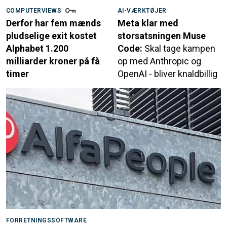
COMPUTERVIEWS
AI-VÆRKTØJER
Derfor har fem mænds
Meta klar med
pludselige exit kostet
storsatsningen Muse
Alphabet 1.200
Code:
Skal tage kampen
milliarder kroner på få
op med Anthropic og
timer
OpenAI - bliver knaldbillig
FORRETNINGSSOFTWARE