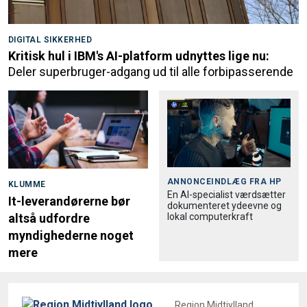
DIGITAL SIKKERHED
Kritisk hul i IBM's AI-platform udnyttes lige nu:
Deler superbruger-adgang ud til alle forbipasserende
ANNONCEINDLÆG FRA
HP
KLUMME
En AI-specialist værdsætter
It-leverandørerne bør
dokumenteret ydeevne og
lokal computerkraft
altså udfordre
myndighederne noget
mere
Region Midtjylland