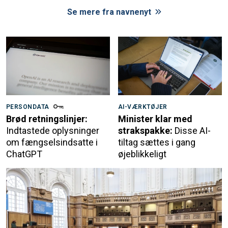
Se mere fra navnenyt
PERSONDATA
AI-VÆRKTØJER
Brød retningslinjer:
Minister klar med
Indtastede oplysninger
strakspakke:
Disse AI-
om fængselsindsatte i
tiltag sættes i gang
ChatGPT
øjeblikkeligt