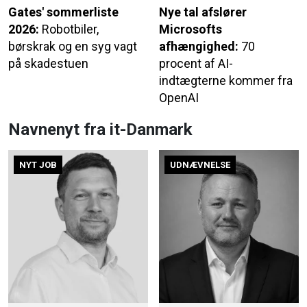
Gates' sommerliste
Nye tal afslører
2026:
Robotbiler,
Microsofts
børskrak og en syg vagt
afhængighed:
70
på skadestuen
procent af AI-
indtægterne kommer fra
OpenAI
Navnenyt fra it-Danmark
NYT JOB
UDNÆVNELSE