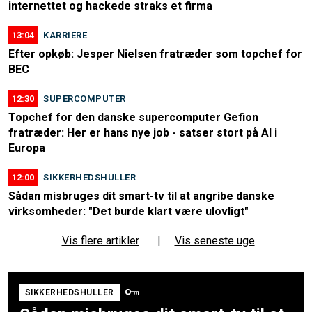
internettet og hackede straks et firma
13:04
KARRIERE
Efter opkøb: Jesper Nielsen fratræder som topchef for
BEC
12:30
SUPERCOMPUTER
Topchef for den danske supercomputer Gefion
fratræder: Her er hans nye job - satser stort på AI i
Europa
12:00
SIKKERHEDSHULLER
Sådan misbruges dit smart-tv til at angribe danske
virksomheder: "Det burde klart være ulovligt"
Vis flere artikler
|
Vis seneste uge
SIKKERHEDSHULLER