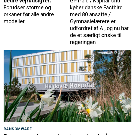
bedre vejrudsigter:
GPT-5.6 / Kapitalfond
Forudser storme og
køber danske Factbird
orkaner før alle andre
med 80 ansatte /
modeller
Gymnasielærere er
udfordret af AI, og nu har
de et særligt ønske til
regeringen
RANSOMWARE