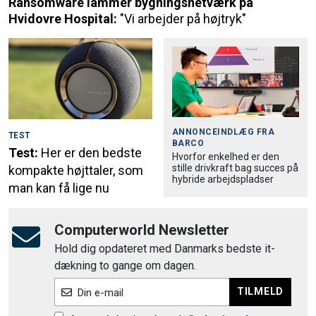
Ransomware lammer bygningsnetværk på
Hvidovre Hospital:
"Vi arbejder på højtryk"
ANNONCEINDLÆG FRA
TEST
BARCO
Test:
Her er den bedste
Hvorfor enkelhed er den
stille drivkraft bag succes på
kompakte højttaler, som
hybride arbejdspladser
man kan få lige nu
Computerworld Newsletter
Hold dig opdateret med Danmarks bedste it-
dækning to gange om dagen.
TILMELD
Din e-mail