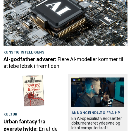
KUNSTIG INTELLIGENS
AI-godfather advarer:
Flere AI-modeller kommer til
at løbe løbsk i fremtiden
ANNONCEINDLÆG FRA
HP
KULTUR
En AI-specialist værdsætter
Urban fantasy fra
dokumenteret ydeevne og
lokal computerkraft
øverste hylde:
En af de