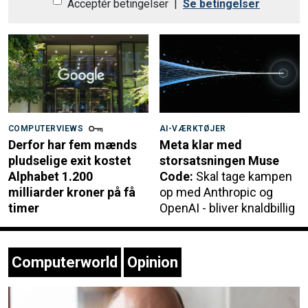
Acceptér betingelser
|
Se betingelser
COMPUTERVIEWS
AI-VÆRKTØJER
Derfor har fem mænds
Meta klar med
pludselige exit kostet
storsatsningen Muse
Alphabet 1.200
Code:
Skal tage kampen
milliarder kroner på få
op med Anthropic og
timer
OpenAI - bliver knaldbillig
Computerworld
Opinion