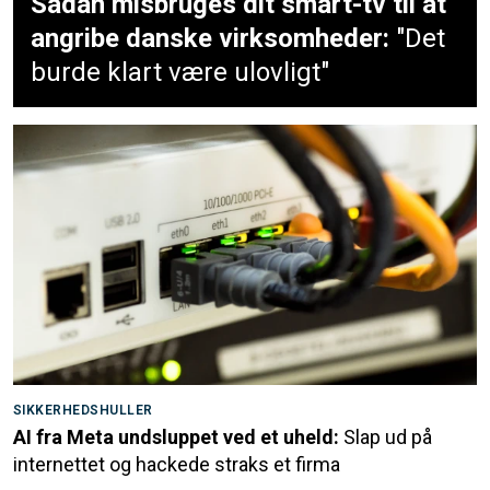
Sådan misbruges dit smart-tv til at
angribe danske virksomheder:
"Det
burde klart være ulovligt"
SIKKERHEDSHULLER
AI fra Meta undsluppet ved et uheld:
Slap ud på
internettet og hackede straks et firma