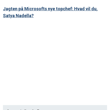
Jagten på Microsofts nye topchef: Hvad vil du,
Satya Nadella?