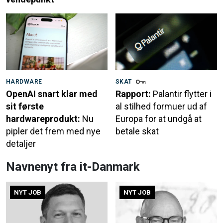
HARDWARE
SKAT
OpenAI snart klar med
Rapport:
Palantir flytter i
sit første
al stilhed formuer ud af
hardwareprodukt:
Nu
Europa for at undgå at
pipler det frem med nye
betale skat
detaljer
Navnenyt fra it-Danmark
NYT JOB
NYT JOB