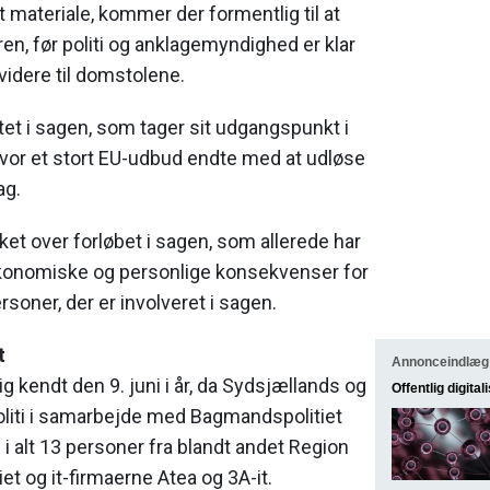
 materiale, kommer der formentlig til at
ren, før politi og anklagemyndighed er klar
videre til domstolene.
tet i sagen, som tager sit udgangspunkt i
hvor et stort EU-udbud endte med at udløse
ag.
ket over forløbet i sagen, som allerede har
konomiske og personlige konsekvenser for
soner, der er involveret i sagen.
t
Annonceindlæg
g kendt den 9. juni i år, da Sydsjællands og
Offentlig digital
oliti i samarbejde med Bagmandspolitiet
 i alt 13 personer fra blandt andet Region
iet og it-firmaerne Atea og 3A-it.