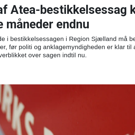
 af Atea-bestikkelsessag 
e måneder endnu
e i bestikkelsessagen i Region Sjælland må be
er, før politi og anklagemyndigheden er klar til
verblikket over sagen indtil nu.