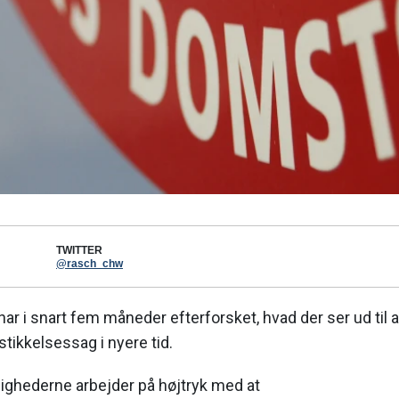
TWITTER
@rasch_chw
ar i snart fem måneder efterforsket, hvad der ser ud til 
tikkelsessag i nyere tid.
hederne arbejder på højtryk med at