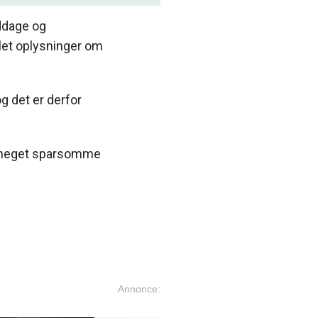
iddage og
slet oplysninger om
og det er derfor
t meget sparsomme
Annonce: