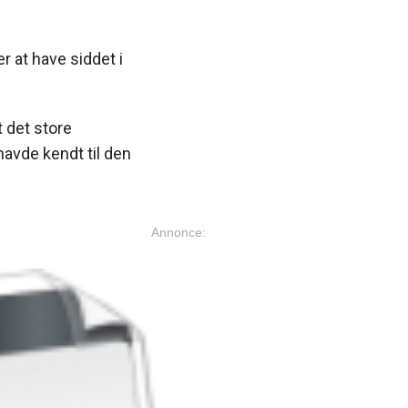
r at have siddet i
 det store
havde kendt til den
Annonce: