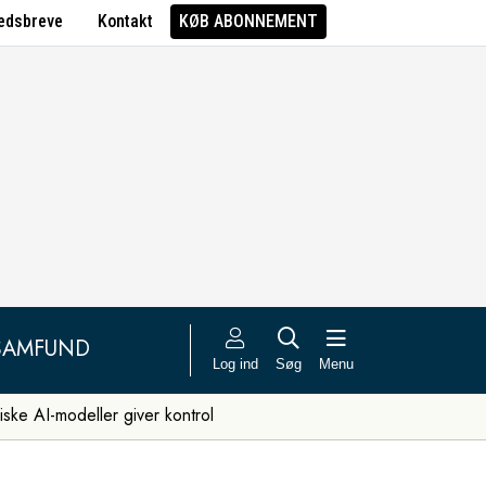
edsbreve
Kontakt
KØB ABONNEMENT
SAMFUND
Log ind
Søg
Menu
iske AI-modeller giver kontrol