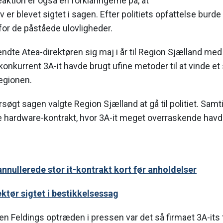
tion er også en forklaringerne på, at
 er blevet sigtet i sagen. Efter politiets opfattelse burd
 for de påståede ulovligheder.
ndte Atea-direktøren sig maj i år til Region Sjælland me
onkurrent 3A-it havde brugt ufine metoder til at vinde et 
egionen.
rsøgt sagen valgte Region Sjælland at gå til politiet. Samt
e hardware-kontrakt, hvor 3A-it meget overraskende havd
nnullerede stor it-kontrakt kort før anholdelser
ktør sigtet i bestikkelsessag
n Feldings optræden i pressen var det så firmaet 3A-its tu