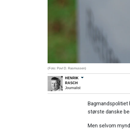
(Foto: Povl D. Rasmussen)
HENRIK
RASCH
Journalist
Bagmandspolitiet h
største danske bes
Men selvom myndig