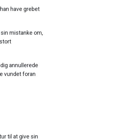
e han have grebet
d sin mistanke om,
stort
idig annullerede
e vundet foran
r til at give sin