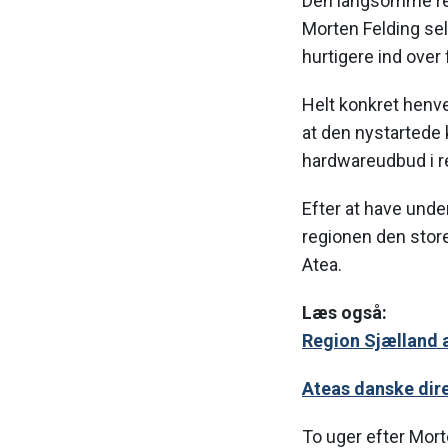
Den langsomme reak
Morten Felding selv
hurtigere ind over
Helt konkret henve
at den nystartede k
hardwareudbud i r
Efter at have unde
regionen den stor
Atea.
Læs også:
Region Sjælland a
Ateas danske dire
To uger efter Morte