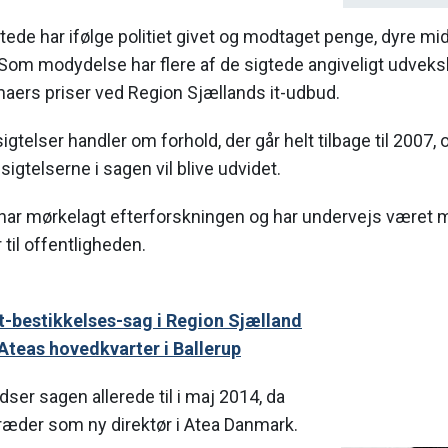
tede har ifølge politiet givet og modtaget penge, dyre m
 Som modydelse har flere af de sigtede angiveligt udvek
aers priser ved Region Sjællands it-udbud.
 sigtelser handler om forhold, der går helt tilbage til 2007, 
 sigtelserne i sagen vil blive udvidet.
har mørkelagt efterforskningen og har undervejs være
til offentligheden.
 it-bestikkelses-sag i Region Sjælland
 Ateas hovedkvarter i Ballerup
dser sagen allerede til i maj 2014, da
træder som ny direktør i Atea Danmark.