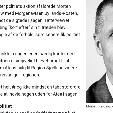
ter politiets aktion afslørede Morten
rview med Morgenavisen Jyllands-Posten,
ndt de sigtede i sagen. I interviewet
ding "kort efter" sin tiltræden blev
e af de forhold, som senere fik politiet
.
punkter i sagen er en særlig konto med
oen er angiveligt blevet brugt til at
ra Ateas salg til Region Sjælland videre
ansvarlige i regionen.
t helt år og ikke mindst en tabt storordre
lgte at indvie nogen uden for Atea i sagen.
olitiet
Morten Felding, 