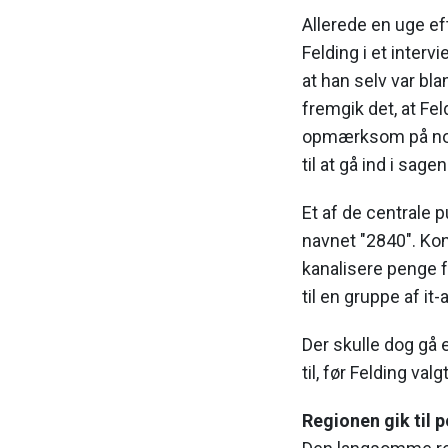
Allerede en uge ef
Felding i et inte
at han selv var bla
fremgik det, at Fel
opmærksom på nogl
til at gå ind i sagen
Et af de centrale 
navnet "2840". Kont
kanalisere penge f
til en gruppe af it-
Der skulle dog gå e
til, før Felding va
Regionen gik til p