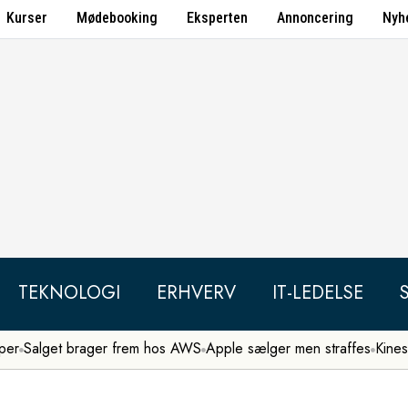
Kurser
Mødebooking
Eksperten
Annoncering
Nyh
TEKNOLOGI
ERHVERV
IT-LEDELSE
per
Salget brager frem hos AWS
Apple sælger men straffes
Kines