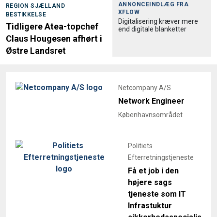
ANNONCEINDLÆG FRA
REGION SJÆLLAND
XFLOW
BESTIKKELSE
Digitalisering kræver mere
Tidligere Atea-topchef
end digitale blanketter
Claus Hougesen afhørt i
Østre Landsret
Netcompany A/S
Network Engineer
Københavnsområdet
Politiets
Efterretningstjeneste
Få et job i den
højere sags
tjeneste som IT
Infrastuktur