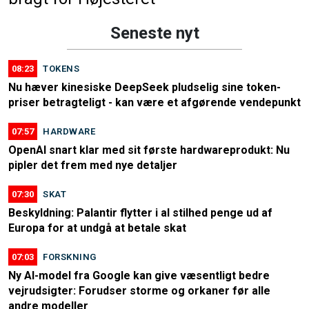
Seneste nyt
08:23
TOKENS
Nu hæver kinesiske DeepSeek pludselig sine token-
priser betragteligt - kan være et afgørende vendepunkt
07:57
HARDWARE
OpenAI snart klar med sit første hardwareprodukt: Nu
pipler det frem med nye detaljer
07:30
SKAT
Beskyldning: Palantir flytter i al stilhed penge ud af
Europa for at undgå at betale skat
07:03
FORSKNING
Ny AI-model fra Google kan give væsentligt bedre
vejrudsigter: Forudser storme og orkaner før alle
andre modeller