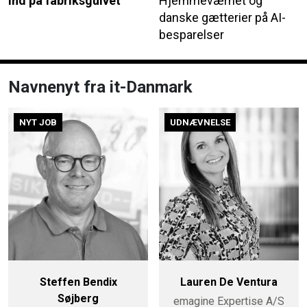
ind på fabriksgulvet
Hjemmeværnet og
danske gætterier på AI-
besparelser
Navnenyt fra it-Danmark
NYT JOB
UDNÆVNELSE
Steffen Bendix
Lauren De Ventura
Søjberg
emagine Expertise A/S