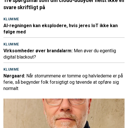
Tre spørgsmål som din cloud-udbyder helst ikke vil
svare skriftligt på
KLUMME
AI-regningen kan eksplodere, hvis jeres IoT ikke kan
følge med
KLUMME
Virksomheder øver brandalarm:
Men øver du egentlig
digital blackout?
KLUMME
Nørgaard:
Når storrummene er tomme og halvlederne er på
ferie, så begynder folk forsigtigt og tøvende at opføre sig
normalt