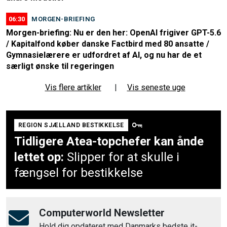
06:30
MORGEN-BRIEFING
Morgen-briefing: Nu er den her: OpenAI frigiver GPT-5.6
/ Kapitalfond køber danske Factbird med 80 ansatte /
Gymnasielærere er udfordret af AI, og nu har de et
særligt ønske til regeringen
Vis flere artikler
|
Vis seneste uge
REGION SJÆLLAND BESTIKKELSE
Tidligere Atea-topchefer kan ånde
lettet op:
Slipper for at skulle i
fængsel for bestikkelse
Computerworld Newsletter
Hold dig opdateret med Danmarks bedste it-