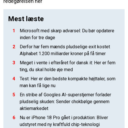
redegørelsen her
Mest læste
1
Microsoft med skarp advarsel: Du bør opdatere
inden for tre dage
2
Derfor har fem mænds pludselige exit kostet
Alphabet 1.200 milliarder kroner på få timer
3
Meget i vente i efteråret for dansk it: Her er fem
ting, du skal holde øje med
4
Test: Her er den bedste kompakte højttaler, som
man kan få lige nu
5
En stribe af Googles AI-superstjerner forlader
pludselig skuden: Sender chokbølge gennem
aktiemarkedet
6
Nu er iPhone 18 Pro gået i produktion: Bliver
udstyret med ny kraftfuld chip-teknologi