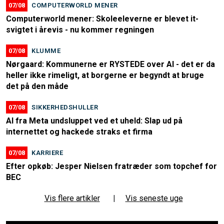
07/08
COMPUTERWORLD MENER
Computerworld mener: Skoleeleverne er blevet it-
svigtet i årevis - nu kommer regningen
07/08
KLUMME
Nørgaard: Kommunerne er RYSTEDE over AI - det er da
heller ikke rimeligt, at borgerne er begyndt at bruge
det på den måde
07/08
SIKKERHEDSHULLER
AI fra Meta undsluppet ved et uheld: Slap ud på
internettet og hackede straks et firma
07/08
KARRIERE
Efter opkøb: Jesper Nielsen fratræder som topchef for
BEC
Vis flere artikler
|
Vis seneste uge