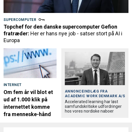
SUPERCOMPUTER
Topchef for den danske supercomputer Gefion
fratræder:
Her er hans nye job - satser stort på AI i
Europa
INTERNET
Om fem år vil blot et
ANNONCEINDLÆG FRA
ACADEMIC WORK DENMARK A/S
ud af 1.000 klik på
Accele­rated learning har løst
internettet komme
samfund­skri­tiske udfordringer
hos vores nordiske naboer
fra menneske-hånd