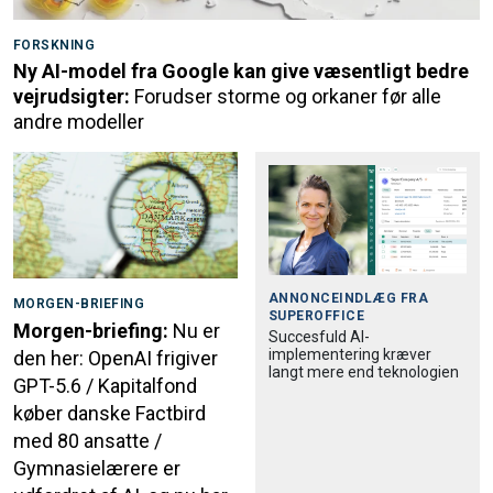
FORSKNING
Ny AI-model fra Google kan give væsentligt bedre
vejrudsigter:
Forudser storme og orkaner før alle
andre modeller
ANNONCEINDLÆG FRA
MORGEN-BRIEFING
SUPEROFFICE
Morgen-briefing:
Nu er
Succesfuld AI-
implementering kræver
den her: OpenAI frigiver
langt mere end teknologien
GPT-5.6 / Kapitalfond
køber danske Factbird
med 80 ansatte /
Gymnasielærere er