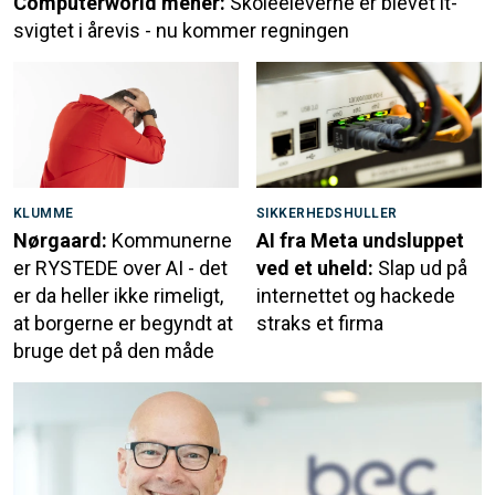
Computerworld mener:
Skoleeleverne er blevet it-
svigtet i årevis - nu kommer regningen
KLUMME
SIKKERHEDSHULLER
Nørgaard:
Kommunerne
AI fra Meta undsluppet
er RYSTEDE over AI - det
ved et uheld:
Slap ud på
er da heller ikke rimeligt,
internettet og hackede
at borgerne er begyndt at
straks et firma
bruge det på den måde