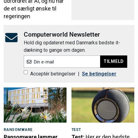
udfordret af AI, og nu har
de et særligt ønske til
regeringen
Computerworld Newsletter
Hold dig opdateret med Danmarks bedste it-
dækning to gange om dagen.
TILMELD
Din e-mail
Acceptér betingelser
|
Se betingelser
RANSOMWARE
TEST
Ransomware lammer
Test:
Her er den bedste