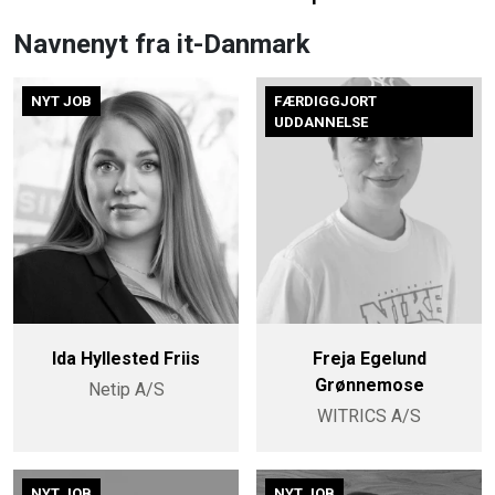
Navnenyt fra it-Danmark
NYT JOB
FÆRDIGGJORT
UDDANNELSE
Ida Hyllested Friis
Freja Egelund
Grønnemose
Netip A/S
WITRICS A/S
NYT JOB
NYT JOB