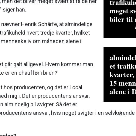
trafikuh
ld, men det bliver meget svært at få de her
meget sv
," siger han.
biler til
 nævner Henrik Schärfe, at almindelige
trafikuheld hvert tredje kvarter, hvilket
5 menneskeliv om måneden alene i
almindel
et trafi
et går galt alligevel. Hvem kommer man
kvarter,
ke er en chauffør i bilen?
15 menn
et hos producenten, og det er Local
alene i
ed mig i. Det er producentens ansvar,
 almindelig bil svigter. Så det er
producentens ansvar, hvis noget svigter i en selvkørende 
heden?