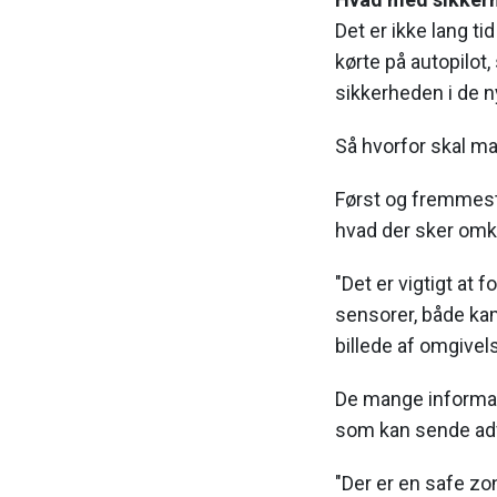
Det er ikke lang tid
kørte på autopilot,
sikkerheden i de n
Så hvorfor skal man
Først og fremmest 
hvad der sker omk
"Det er vigtigt at
sensorer, både ka
billede af omgivel
De mange informat
som kan sende adva
"Der er en safe zon