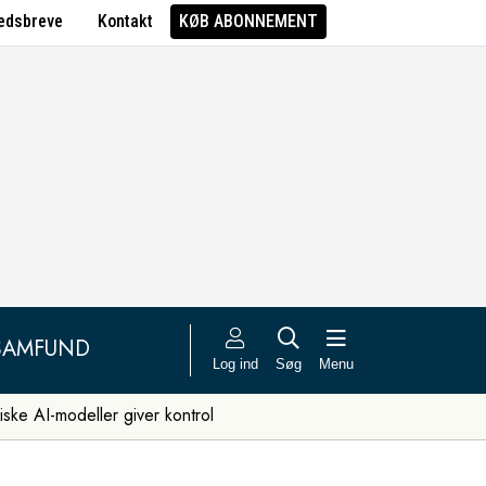
edsbreve
Kontakt
KØB ABONNEMENT
SAMFUND
Log ind
Søg
Menu
iske AI-modeller giver kontrol