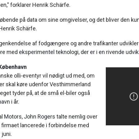
len," forklarer Henrik Schärfe.
løbende på data om sine omgivelser, og det bliver den kun 
Henrik Schärfe.
genkendelse af fodgængere og andre trafikanter udvikler s
gøre med eksperimentel teknologi, der er i en rivende udvikl
 København
nske olli-eventyr vil nødigt ud med, om
ler skal køre udenfor Vesthimmerland
t tyder på, at de små el-biler også
vn i år.
al Motors, John Rogers talte nemlig over
m firmaet lancerede i forbindelse med
 juni.