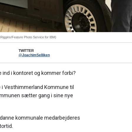
 Riggins/Feature Photo Service for IBM)
TWITTER
@JoachimSelliken
e ind i kontoret og kommer forbi?
e i Vesthimmerland Kommune til
mmunen sætter gang i sine nye
mdanne kommunale medarbejderes
tortid.