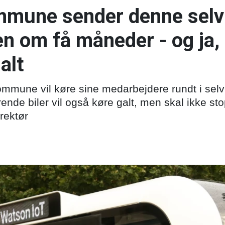
mune sender denne selv
en om få måneder - og ja, 
alt
mune vil køre sine medarbejdere rundt i selvk
nde biler vil også køre galt, men skal ikke st
rektør