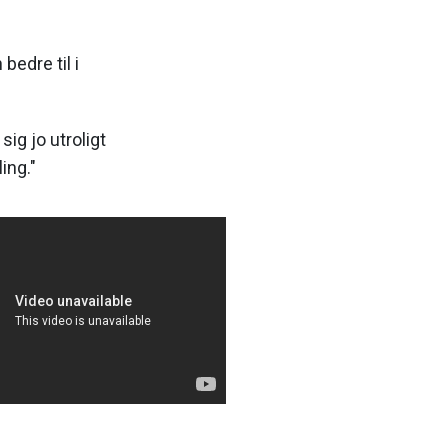
bedre til i
ig jo utroligt
ing."