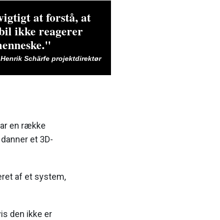
igtigt at forstå, at
bil ikke reagerer
menneske."
Henrik Schärfe projektdirektør
 har en række
 danner et 3D-
ret af et system,
is den ikke er