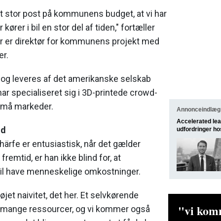
t stor post på kommunens budget, at vi har
kører i bil en stor del af tiden," fortæller
er er direktør for kommunens projekt med
er.
i og leveres af det amerikanske selskab
har specialiseret sig i 3D-printede crowd-
l små markeder.
Annonceindlæg
Accele­rated lea
ld
udfordringer ho
ärfe er entusiastisk, når det gælder
fremtid, er han ikke blind for, at
vil have menneskelige omkostninger.
åøjet naivitet, det her. Et selvkørende
"vi komm
 mange ressourcer, og vi kommer også