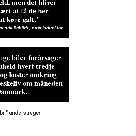
eld, men det bliver
ært at få de her
 at køre galt."
Henrik Schärfe, projektdirektør
ige biler forårsager
kuheld hvert tredje
 og koster omkring
eskeliv om måneden
 Danmark.
bil," understreger