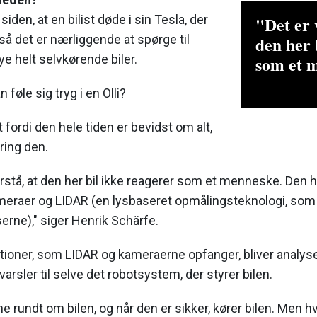
 siden, at en bilist døde i sin Tesla, der
"Det er v
 så det er nærliggende at spørge til
den her 
ye helt selvkørende biler.
som et 
 føle sig tryg i en Olli?
fordi den hele tiden er bevidst om alt,
ring den.
 forstå, at den her bil ikke reagerer som et menneske. Den
meraer og LIDAR (en lysbaseret opmålingsteknologi, som
serne)," siger Henrik Schärfe.
ioner, som LIDAR og kameraerne opfanger, bliver analyse
rsler til selve det robotsystem, der styrer bilen.
e rundt om bilen, og når den er sikker, kører bilen. Men hv