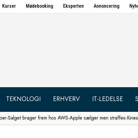
Kurser
Mødebooking
Eksperten
Annoncering
Nyh
TEKNOLOGI
ERHVERV
IT-LEDELSE
per
Salget brager frem hos AWS
Apple sælger men straffes
Kines