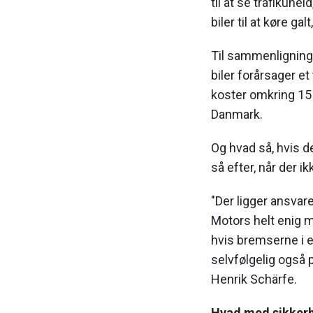
til at se trafikuhe
biler til at køre galt
Til sammenligning
biler forårsager et 
koster omkring 1
Danmark.
Og hvad så, hvis d
så efter, når der ik
"Der ligger ansvar
Motors helt enig m
hvis bremserne i en
selvfølgelig også 
Henrik Schärfe.
Hvad med sikker