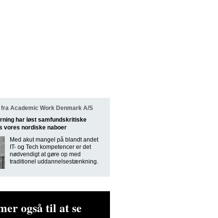
 fra Academic Work Denmark A/S
rning har løst samfund­skri­tiske
s vores nordiske naboer
Med akut mangel på blandt andet
IT- og Tech kompetencer er det
nødvendigt at gøre op med
traditionel uddannelsestænkning.
er også til at se