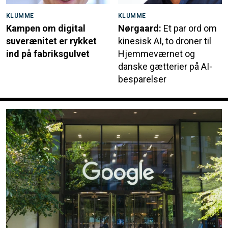
KLUMME
KLUMME
Kampen om digital
Nørgaard:
Et par ord om
suverænitet er rykket
kinesisk AI, to droner til
ind på fabriksgulvet
Hjemmeværnet og
danske gætterier på AI-
besparelser