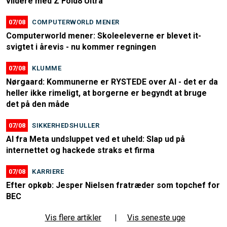
vildere med Z Fold8 Ultra
07/08
COMPUTERWORLD MENER
Computerworld mener: Skoleeleverne er blevet it-
svigtet i årevis - nu kommer regningen
07/08
KLUMME
Nørgaard: Kommunerne er RYSTEDE over AI - det er da
heller ikke rimeligt, at borgerne er begyndt at bruge
det på den måde
07/08
SIKKERHEDSHULLER
AI fra Meta undsluppet ved et uheld: Slap ud på
internettet og hackede straks et firma
07/08
KARRIERE
Efter opkøb: Jesper Nielsen fratræder som topchef for
BEC
Vis flere artikler
|
Vis seneste uge