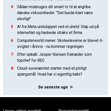
4
Sådan misbruges dit smart-tv til at angribe
danske virksomheder: "Det burde klart være
ulovligt"
5
AI fra Meta undsluppet ved et uheld: Slap ud på
internettet og hackede straks et firma
6
Computerworld mener: Skoleeleverne er blevet it-
svigtet i årevis - nu kommer regningen
7
Efter opkøb: Jesper Nielsen fratræder som
topchef for BEC
8
Cloud-suverænitet starter med et pinligt
spørgsmål: Hvad har vi egentlig købt?
Se seneste uge
Ugens artikel-overblik
Persondatapolitik