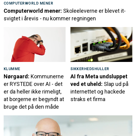
COMPUTERWORLD MENER
Computerworld mener:
Skoleeleverne er blevet it-
svigtet i årevis - nu kommer regningen
KLUMME
SIKKERHEDSHULLER
Nørgaard:
Kommunerne
AI fra Meta undsluppet
er RYSTEDE over AI - det
ved et uheld:
Slap ud på
er da heller ikke rimeligt,
internettet og hackede
at borgerne er begyndt at
straks et firma
bruge det på den måde