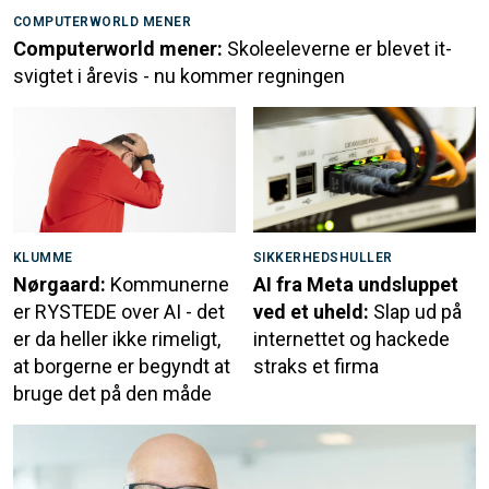
COMPUTERWORLD MENER
Computerworld mener:
Skoleeleverne er blevet it-
svigtet i årevis - nu kommer regningen
KLUMME
SIKKERHEDSHULLER
Nørgaard:
Kommunerne
AI fra Meta undsluppet
er RYSTEDE over AI - det
ved et uheld:
Slap ud på
er da heller ikke rimeligt,
internettet og hackede
at borgerne er begyndt at
straks et firma
bruge det på den måde