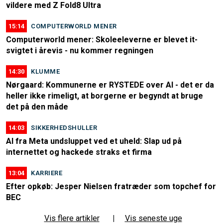
vildere med Z Fold8 Ultra
15:14
COMPUTERWORLD MENER
Computerworld mener: Skoleeleverne er blevet it-
svigtet i årevis - nu kommer regningen
14:30
KLUMME
Nørgaard: Kommunerne er RYSTEDE over AI - det er da
heller ikke rimeligt, at borgerne er begyndt at bruge
det på den måde
14:03
SIKKERHEDSHULLER
AI fra Meta undsluppet ved et uheld: Slap ud på
internettet og hackede straks et firma
13:04
KARRIERE
Efter opkøb: Jesper Nielsen fratræder som topchef for
BEC
Vis flere artikler
|
Vis seneste uge