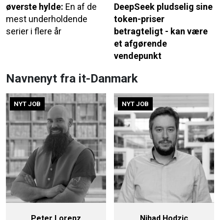
øverste hylde:
En af de
DeepSeek pludselig sine
mest underholdende
token-priser
serier i flere år
betragteligt - kan være
et afgørende
vendepunkt
Navnenyt fra it-Danmark
NYT JOB
NYT JOB
Peter Lorenz
Nihad Hodzic