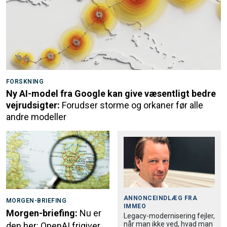
FORSKNING
Ny AI-model fra Google kan give væsentligt bedre
vejrudsigter:
Forudser storme og orkaner før alle
andre modeller
ANNONCEINDLÆG FRA
MORGEN-BRIEFING
IMMEO
Morgen-briefing:
Nu er
Legacy-modernisering fejler,
når man ikke ved, hvad man
den her: OpenAI frigiver