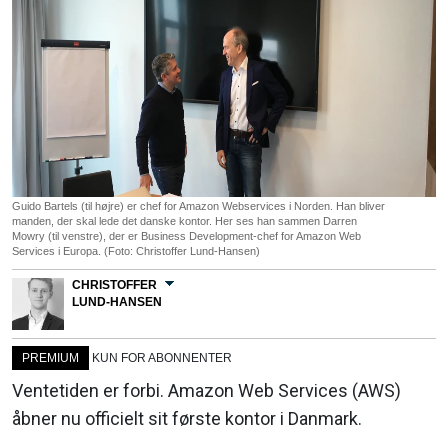
Guido Bartels (til højre) er chef for Amazon Webservices i Norden. Han bliver
manden, der skal lede det danske kontor. Her ses han sammen Darren
Mowry (til venstre), der er Business Development-chef for Amazon Web
Services i Europa. (Foto: Christoffer Lund-Hansen)
CHRISTOFFER
LUND-HANSEN
PREMIUM
KUN FOR ABONNENTER
Ventetiden er forbi. Amazon Web Services (AWS)
åbner nu officielt sit første kontor i Danmark.