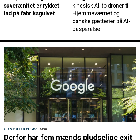
suverænitet er rykket
kinesisk AI, to droner til
ind på fabriksgulvet
Hjemmeværnet og
danske gætterier på AI-
besparelser
COMPUTERVIEWS
Derfor har fem mænds pludselige exit