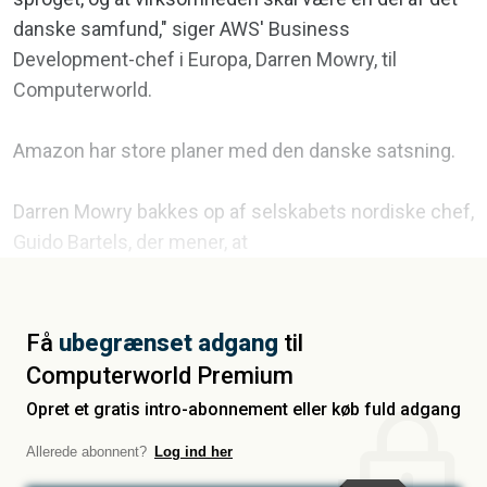
danske samfund," siger AWS' Business
Development-chef i Europa, Darren Mowry, til
Computerworld.
Amazon har store planer med den danske satsning.
Darren Mowry bakkes op af selskabets nordiske chef,
Guido Bartels, der mener, at
Få
ubegrænset adgang
til
Computerworld Premium
Opret et gratis intro-abonnement eller køb fuld adgang
Allerede abonnent?
Log ind her