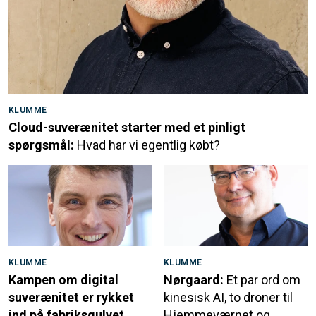
KLUMME
Cloud-suverænitet starter med et pinligt
spørgsmål:
Hvad har vi egentlig købt?
KLUMME
KLUMME
Kampen om digital
Nørgaard:
Et par ord om
suverænitet er rykket
kinesisk AI, to droner til
ind på fabriksgulvet
Hjemmeværnet og