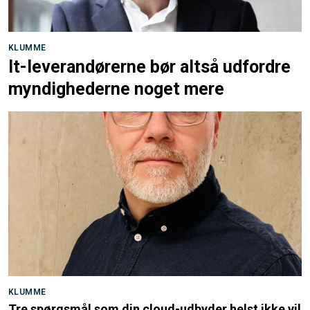
KLUMME
It-leverandørerne bør altså udfordre
myndighederne noget mere
KLUMME
Tre spørgsmål som din cloud-udbyder helst ikke vil