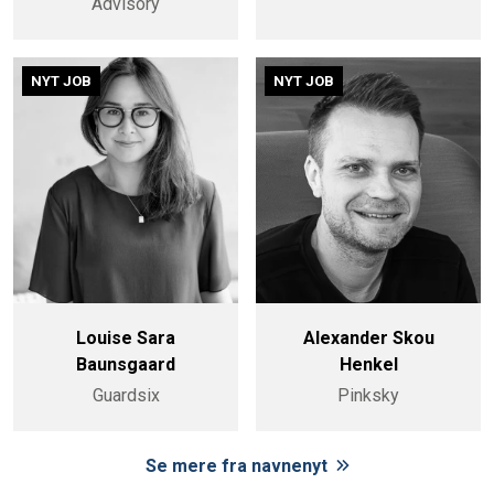
Advisory
NYT JOB
NYT JOB
Louise Sara
Alexander Skou
Baunsgaard
Henkel
Guardsix
Pinksky
Se mere fra navnenyt