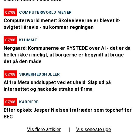
07/08
COMPUTERWORLD MENER
Computerworld mener: Skoleeleverne er blevet it-
svigtet i årevis - nu kommer regningen
07/08
KLUMME
Nørgaard: Kommunerne er RYSTEDE over AI - det er da
heller ikke rimeligt, at borgerne er begyndt at bruge
det på den måde
07/08
SIKKERHEDSHULLER
AI fra Meta undsluppet ved et uheld: Slap ud på
internettet og hackede straks et firma
07/08
KARRIERE
Efter opkøb: Jesper Nielsen fratræder som topchef for
BEC
Vis flere artikler
|
Vis seneste uge