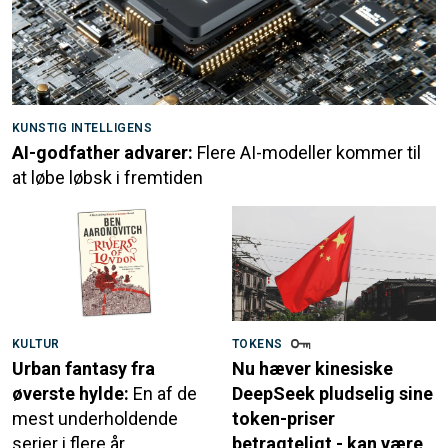
KUNSTIG INTELLIGENS
AI-godfather advarer:
Flere AI-modeller kommer til
at løbe løbsk i fremtiden
KULTUR
TOKENS
Urban fantasy fra
Nu hæver kinesiske
øverste hylde:
En af de
DeepSeek pludselig sine
mest underholdende
token-priser
serier i flere år
betragteligt - kan være