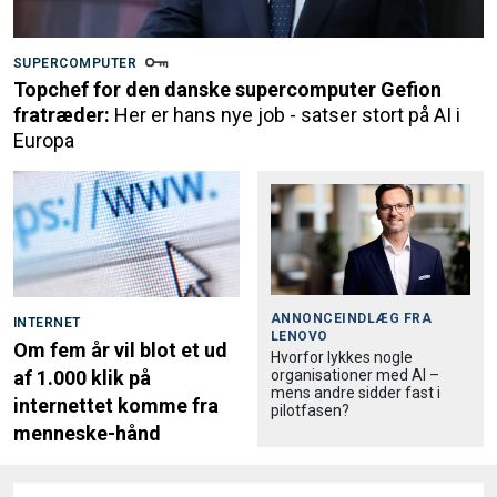
SUPERCOMPUTER
Topchef for den danske supercomputer Gefion
fratræder:
Her er hans nye job - satser stort på AI i
Europa
ANNONCEINDLÆG FRA
INTERNET
LENOVO
Om fem år vil blot et ud
Hvorfor lykkes nogle
organisationer med AI –
af 1.000 klik på
mens andre sidder fast i
internettet komme fra
pilotfasen?
menneske-hånd