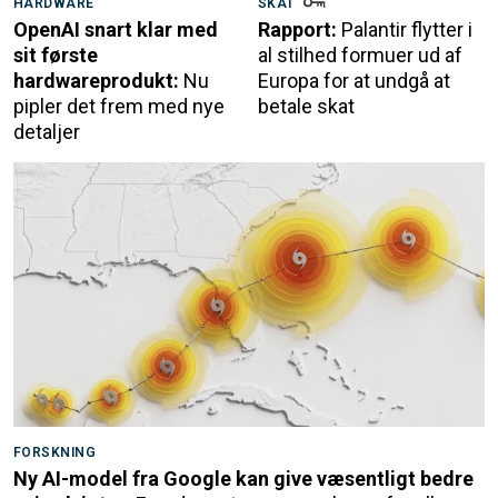
HARDWARE
SKAT
OpenAI snart klar med
Rapport:
Palantir flytter i
sit første
al stilhed formuer ud af
hardwareprodukt:
Nu
Europa for at undgå at
pipler det frem med nye
betale skat
detaljer
FORSKNING
Ny AI-model fra Google kan give væsentligt bedre