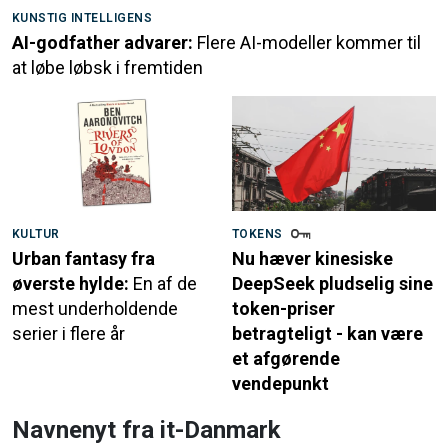
KUNSTIG INTELLIGENS
AI-godfather advarer:
Flere AI-modeller kommer til
at løbe løbsk i fremtiden
KULTUR
TOKENS
Urban fantasy fra
Nu hæver kinesiske
øverste hylde:
En af de
DeepSeek pludselig sine
mest underholdende
token-priser
serier i flere år
betragteligt - kan være
et afgørende
vendepunkt
Navnenyt fra it-Danmark