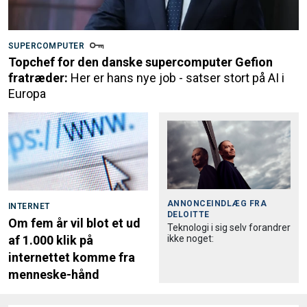
SUPERCOMPUTER
Topchef for den danske supercomputer Gefion
fratræder:
Her er hans nye job - satser stort på AI i
Europa
ANNONCEINDLÆG FRA
INTERNET
DELOITTE
Om fem år vil blot et ud
Teknologi i sig selv forandrer
ikke noget:
af 1.000 klik på
internettet komme fra
menneske-hånd