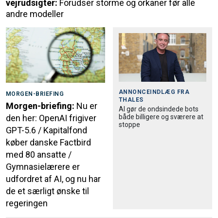
vejrudsigter:
Forudser storme og orkaner før alle
andre modeller
ANNONCEINDLÆG FRA
MORGEN-BRIEFING
THALES
Morgen-briefing:
Nu er
AI gør de ondsindede bots
både billigere og sværere at
den her: OpenAI frigiver
stoppe
GPT-5.6 / Kapitalfond
køber danske Factbird
med 80 ansatte /
Gymnasielærere er
udfordret af AI, og nu har
de et særligt ønske til
regeringen