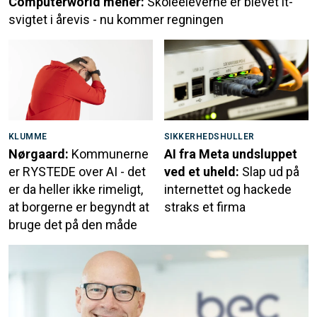
Computerworld mener:
Skoleeleverne er blevet it-
svigtet i årevis - nu kommer regningen
KLUMME
SIKKERHEDSHULLER
Nørgaard:
Kommunerne
AI fra Meta undsluppet
er RYSTEDE over AI - det
ved et uheld:
Slap ud på
er da heller ikke rimeligt,
internettet og hackede
at borgerne er begyndt at
straks et firma
bruge det på den måde