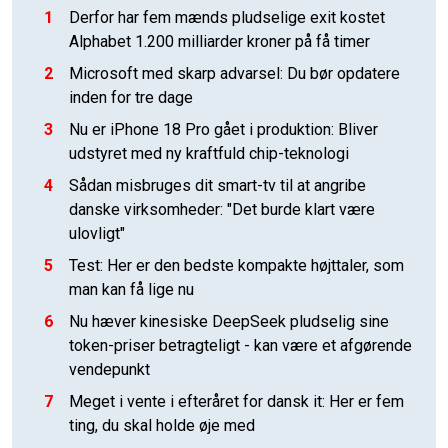
1
Derfor har fem mænds pludselige exit kostet
Alphabet 1.200 milliarder kroner på få timer
2
Microsoft med skarp advarsel: Du bør opdatere
inden for tre dage
3
Nu er iPhone 18 Pro gået i produktion: Bliver
udstyret med ny kraftfuld chip-teknologi
4
Sådan misbruges dit smart-tv til at angribe
danske virksomheder: "Det burde klart være
ulovligt"
5
Test: Her er den bedste kompakte højttaler, som
man kan få lige nu
6
Nu hæver kinesiske DeepSeek pludselig sine
token-priser betragteligt - kan være et afgørende
vendepunkt
7
Meget i vente i efteråret for dansk it: Her er fem
ting, du skal holde øje med