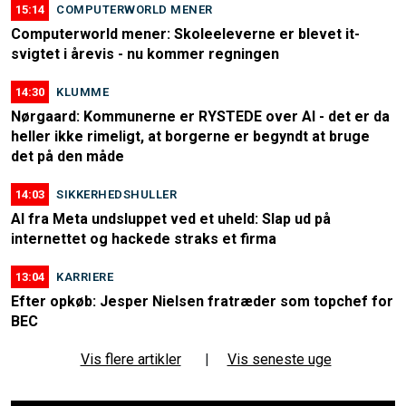
15:14
COMPUTERWORLD MENER
Computerworld mener: Skoleeleverne er blevet it-
svigtet i årevis - nu kommer regningen
14:30
KLUMME
Nørgaard: Kommunerne er RYSTEDE over AI - det er da
heller ikke rimeligt, at borgerne er begyndt at bruge
det på den måde
14:03
SIKKERHEDSHULLER
AI fra Meta undsluppet ved et uheld: Slap ud på
internettet og hackede straks et firma
13:04
KARRIERE
Efter opkøb: Jesper Nielsen fratræder som topchef for
BEC
Vis flere artikler
|
Vis seneste uge