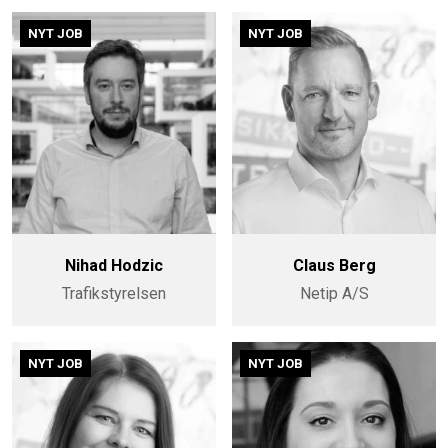
NYT JOB
NYT JOB
Nihad Hodzic
Claus Berg
Trafikstyrelsen
Netip A/S
NYT JOB
NYT JOB