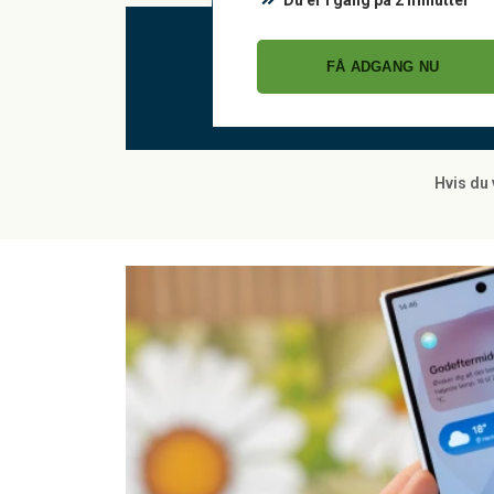
Du er i gang på 2 minutter
FÅ ADGANG NU
Hvis du