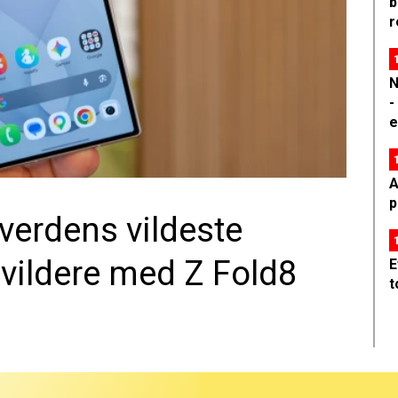
b
r
N
-
e
A
p
erdens vildeste
ildere med Z Fold8
E
t