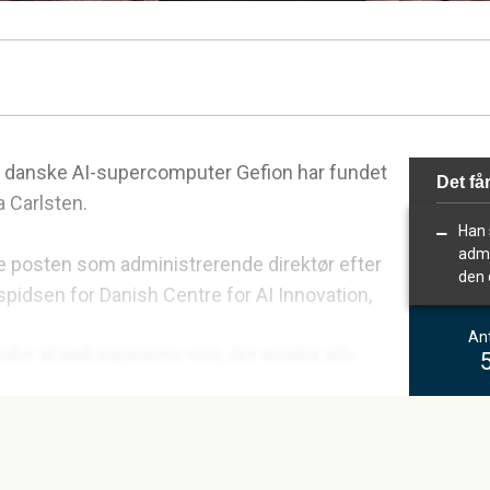
 danske AI-supercomputer Gefion har fundet
Det får
a Carlsten.
Han 
admi
re posten som administrerende direktør efter
den 
 spidsen for Danish Centre for AI Innovation,
Ant