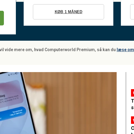
KØB 1 MÅNED
 vil vide mere om, hvad Computerworld Premium, så kan du
læse om 
T
s
C