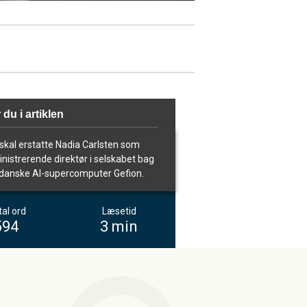
 du i artiklen
skal erstatte Nadia Carlsten som
nistrerende direktør i selskabet bag
danske AI-supercomputer Gefion.
al ord
Læsetid
594
3 min