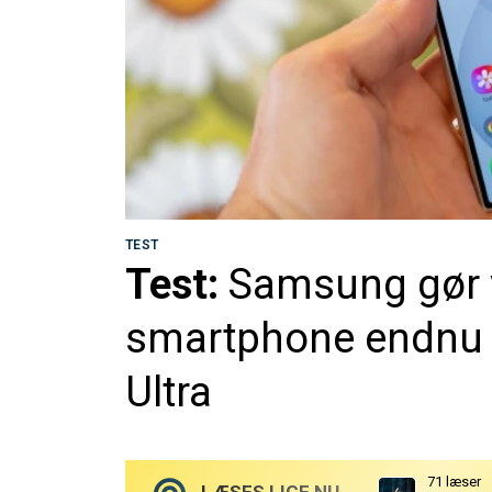
TEST
Test:
Samsung gør v
smartphone endnu v
Ultra
71 læser