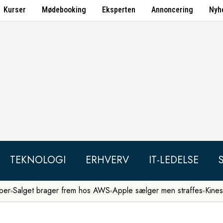
Kurser
Mødebooking
Eksperten
Annoncering
Nyh
TEKNOLOGI
ERHVERV
IT-LEDELSE
per
Salget brager frem hos AWS
Apple sælger men straffes
Kines