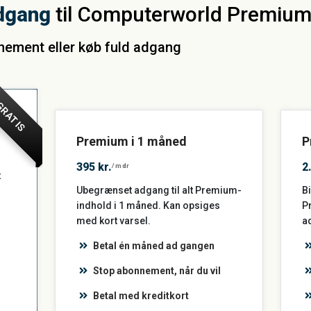
dgang
til Computerworld Premiu
nnement eller køb fuld adgang
RATIS
Premium i 1 måned
P
395 kr.
2
/mdr
t
Ubegrænset adgang til alt Premium-
Bi
indhold i 1 måned. Kan opsiges
P
med kort varsel.
a
Betal én måned ad gangen
Stop abonnement, når du vil
Betal med kreditkort