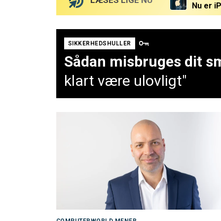
LÆSES LIGE NU
Nu er i
62 læser
88 læser
Test: S
SIKKERHEDSHULLER
Sådan misbruges dit sm
klart være ulovligt"
COMPUTERWORLD MENER