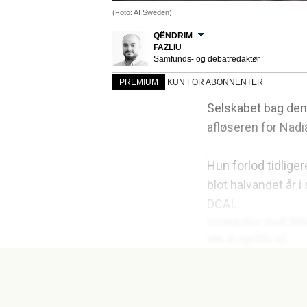
(Foto: AI Sweden)
QËNDRIM
FAZLIU
Samfunds- og debatredaktør
PREMIUM
KUN FOR ABONNENTER
Selskabet bag den
afløseren for Nadi
Hun forlod tidlige
blot halvandet år i
DCAI.