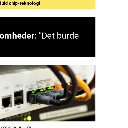
fuld chip-teknologi
 Z Fold8 Ultra
Nørgaard: Kommunerne er RYSTEDE over AI - det er da heller ikke rimeligt, at borgerne er begyndt at bruge det på den måde
ksomheder:
"Det burde
KKERHEDSHULLER