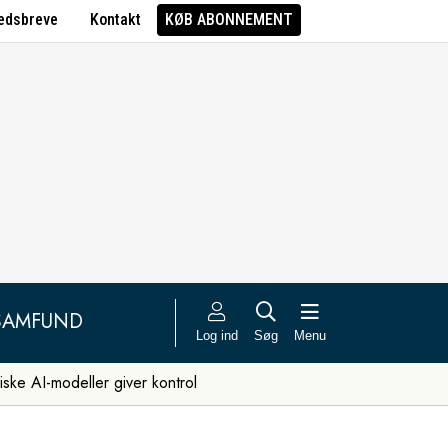
edsbreve
Kontakt
KØB ABONNEMENT
SAMFUND
Log ind
Søg
Menu
iske AI-modeller giver kontrol