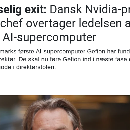
elig exit:
Dansk Nvidia-pr
chef overtager ledelsen 
 AI-supercomputer
arks første AI-supercomputer Gefion har funde
ektør. De skal nu føre Gefion ind i næste fase 
ode i direktørstolen.