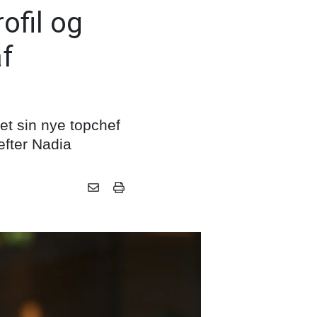
ofil og
af
t sin nye topchef
efter Nadia