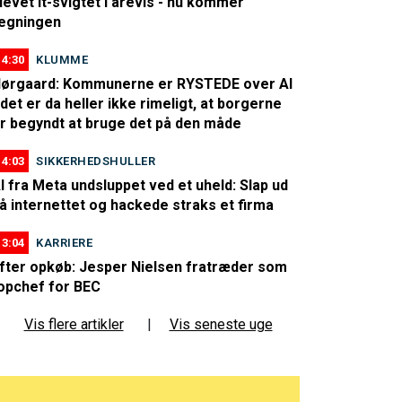
levet it-svigtet i årevis - nu kommer
egningen
14:30
KLUMME
ørgaard: Kommunerne er RYSTEDE over AI
 det er da heller ikke rimeligt, at borgerne
r begyndt at bruge det på den måde
14:03
SIKKERHEDSHULLER
I fra Meta undsluppet ved et uheld: Slap ud
å internettet og hackede straks et firma
13:04
KARRIERE
fter opkøb: Jesper Nielsen fratræder som
opchef for BEC
Vis flere artikler
|
Vis seneste uge