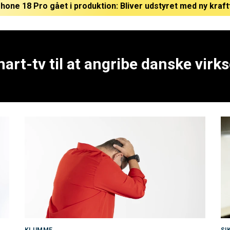
Phone 18 Pro gået i produktion: Bliver udstyret med ny kraft
amsung gør verdens vildeste smartphone endnu vildere med
art-tv til at angribe danske vir
KLUMME
SI