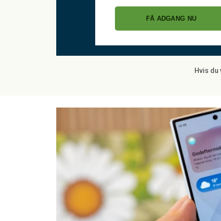
FÅ ADGANG NU
Hvis du