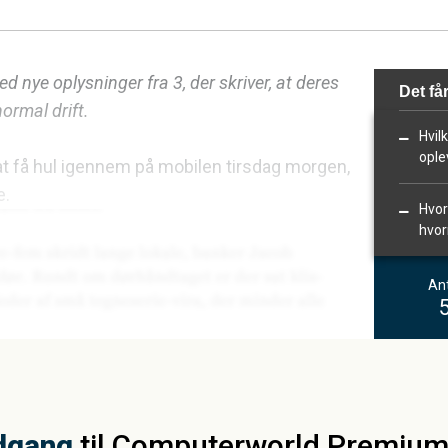
 nye oplysninger fra 3, der skriver, at deres
Det får
normal drift.
Hvil
ople
at få hul igennem på mobilen tirsdag morgen,
e.
Hvor
hvor
Ant
dgang
til Computerworld Premiu