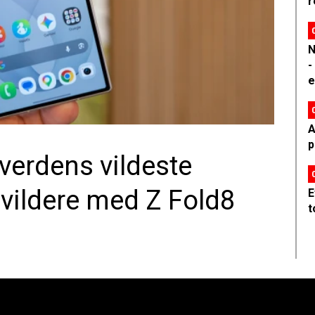
r
N
-
e
A
p
erdens vildeste
ildere med Z Fold8
E
t