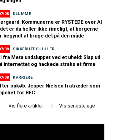
egningen
07/08
KLUMME
ørgaard: Kommunerne er RYSTEDE over AI
 det er da heller ikke rimeligt, at borgerne
r begyndt at bruge det på den måde
07/08
SIKKERHEDSHULLER
I fra Meta undsluppet ved et uheld: Slap ud
å internettet og hackede straks et firma
07/08
KARRIERE
fter opkøb: Jesper Nielsen fratræder som
opchef for BEC
Vis flere artikler
|
Vis seneste uge