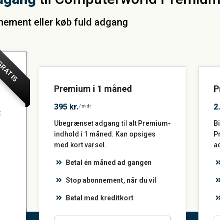
nnement eller køb fuld adgang
RATIS
Premium i 1 måned
P
395 kr.
2
/mdr
t
Ubegrænset adgang til alt Premium-
Bi
indhold i 1 måned. Kan opsiges
P
med kort varsel.
a
Betal én måned ad gangen
Stop abonnement, når du vil
Betal med kreditkort