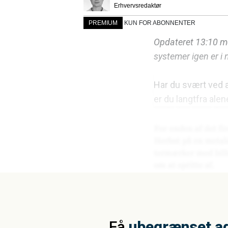
Erhvervsredaktør
PREMIUM
KUN FOR ABONNENTER
Opdateret 13:10 med
systemer igen er i 
Har du svært ved 
er du langtfra alen
Få
ubegrænset a