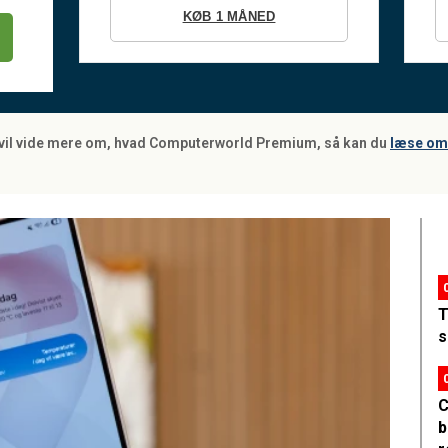
KØB 1 MÅNED
 vil vide mere om, hvad Computerworld Premium, så kan du
læse om 
T
s
C
b