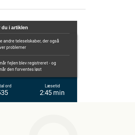
 du i artiklen
ke andre teleselskaber, der også
ver problemer
når fejlen blev registreret - og
når den forventes løst
al ord
Læsetid
535
2:45 min
m