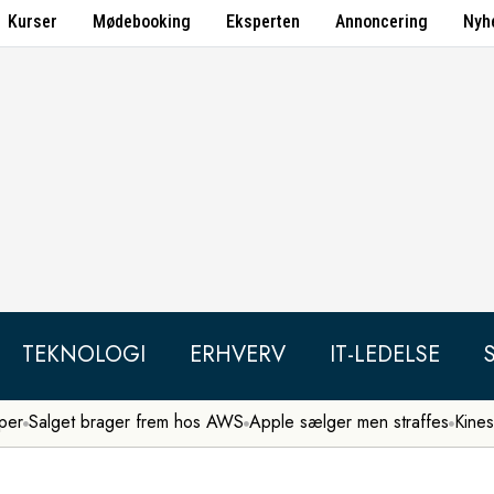
Kurser
Mødebooking
Eksperten
Annoncering
Nyh
TEKNOLOGI
ERHVERV
IT-LEDELSE
per
Salget brager frem hos AWS
Apple sælger men straffes
Kines