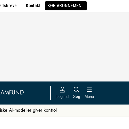
edsbreve
Kontakt
KØB ABONNEMENT
SAMFUND
Log ind
Søg
Menu
iske AI-modeller giver kontrol