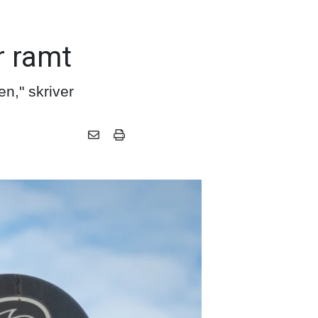
r ramt
en," skriver