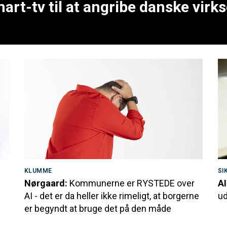
art-tv til at angribe danske vir
KLUMME
SI
Nørgaard:
Kommunerne er RYSTEDE over
AI
AI - det er da heller ikke rimeligt, at borgerne
ud
er begyndt at bruge det på den måde