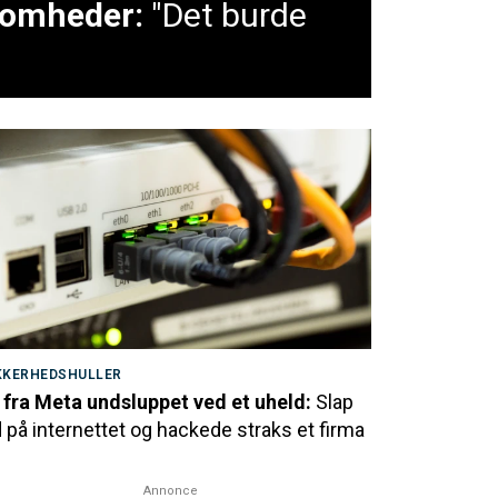
ksomheder:
"Det burde
KKERHEDSHULLER
 fra Meta undsluppet ved et uheld:
Slap
 på internettet og hackede straks et firma
Annonce