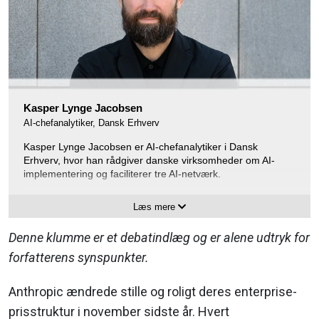
Kasper Lynge Jacobsen
AI-chefanalytiker, Dansk Erhverv
Kasper Lynge Jacobsen er AI-chefanalytiker i Dansk
Erhverv, hvor han rådgiver danske virksomheder om AI-
implementering og faciliterer tre AI-netværk.
Han fokuserer på mellemregningen mellem teknologisk
Læs mere
potentiale og organisatorisk virkelighed, og er en af de mest
markante danske stemmer i debatten om AI i dansk
Denne klumme er et debatindlæg og er alene udtryk for
erhvervsliv.
forfatterens synspunkter.
Anthropic ændrede stille og roligt deres enterprise-
prisstruktur i november sidste år. Hvert