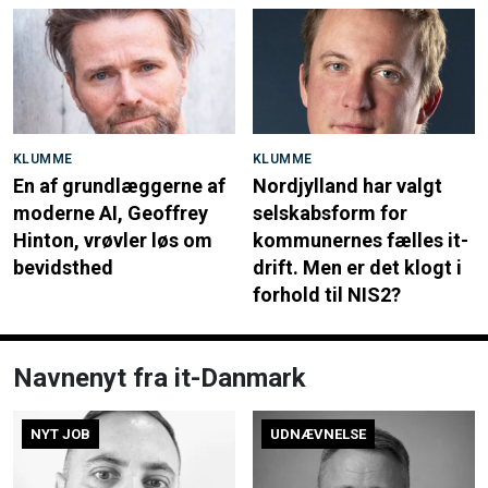
KLUMME
KLUMME
En af grundlæggerne af
Nordjylland har valgt
moderne AI, Geoffrey
selskabsform for
Hinton, vrøvler løs om
kommunernes fælles it-
bevidsthed
drift. Men er det klogt i
forhold til NIS2?
Navnenyt fra it-Danmark
NYT JOB
UDNÆVNELSE