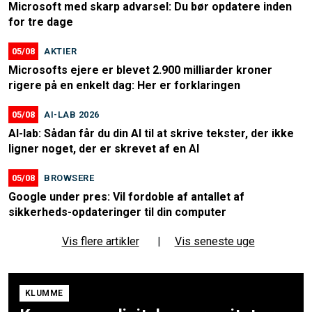
Microsoft med skarp advarsel: Du bør opdatere inden
for tre dage
05/08
AKTIER
Microsofts ejere er blevet 2.900 milliarder kroner
rigere på en enkelt dag: Her er forklaringen
05/08
AI-LAB 2026
AI-lab: Sådan får du din AI til at skrive tekster, der ikke
ligner noget, der er skrevet af en AI
05/08
BROWSERE
Google under pres: Vil fordoble af antallet af
sikkerheds-opdateringer til din computer
Vis flere artikler
|
Vis seneste uge
KLUMME