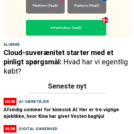
KLUMME
Cloud-suverænitet starter med et
pinligt spørgsmål:
Hvad har vi egentlig
købt?
Seneste nyt
05/08
AI-VÆRKTØJER
Afsindig sommer for kinesisk AI: Her er tre vigtige
øjeblikke, hvor Kina har givet Vesten baghjul
05/08
DIGITAL SIKKERHED