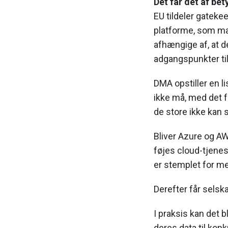
Det får det af be
EU tildeler gatekeep
platforme, som ma
afhængige af, at 
adgangspunkter til
DMA opstiller en l
ikke må, med det fo
de store ikke kan
Bliver Azure og A
føjes cloud-tjenes
er stemplet for me
Derefter får selsk
I praksis kan det b
deres data til kon