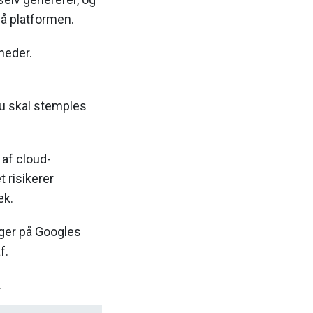
å platformen.
neder.
nu skal stemples
af cloud-
 risikerer
æk.
eger på Googles
f.
.