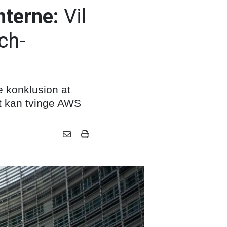
nterne:
Vil
ch-
 konklusion at
t kan tvinge AWS