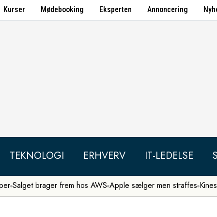
Kurser
Mødebooking
Eksperten
Annoncering
Nyh
TEKNOLOGI
ERHVERV
IT-LEDELSE
per
Salget brager frem hos AWS
Apple sælger men straffes
Kines