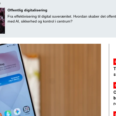
a
Offentlig digitalisering
Fra effektivisering til digital suverænitet. Hvordan skaber det offent
med AI, sikkerhed og kontrol i centrum?
T
s
C
b
r