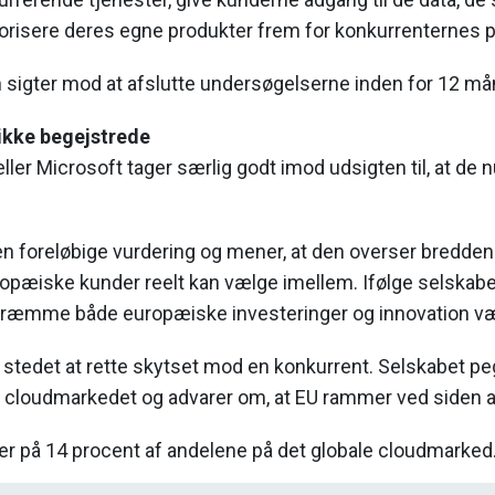
orisere deres egne produkter frem for konkurrenternes p
igter mod at afslutte undersøgelserne inden for 12 må
ikke begejstrede
er Microsoft tager særlig godt imod udsigten til, at de 
n foreløbige vurdering og mener, at den overser bredden 
opæiske kunder reelt kan vælge imellem. Ifølge selskabet
kræmme både europæiske investeringer og innovation v
 stedet at rette skytset mod en konkurrent. Selskabet p
cloudmarkedet og advarer om, at EU rammer ved siden a
er på 14 procent af andelene på det globale cloudmarked