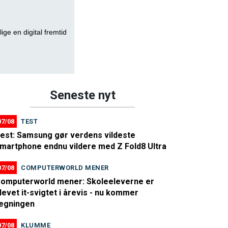
lige en digital fremtid
Seneste nyt
07/08
TEST
est: Samsung gør verdens vildeste
martphone endnu vildere med Z Fold8 Ultra
07/08
COMPUTERWORLD MENER
omputerworld mener: Skoleeleverne er
levet it-svigtet i årevis - nu kommer
egningen
07/08
KLUMME