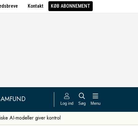
edsbreve
Kontakt
KØB ABONNEMENT
SAMFUND
Log ind
Søg
Menu
iske AI-modeller giver kontrol