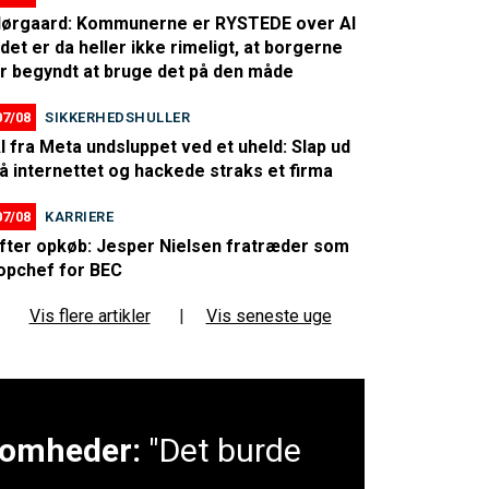
ørgaard: Kommunerne er RYSTEDE over AI
 det er da heller ikke rimeligt, at borgerne
r begyndt at bruge det på den måde
07/08
SIKKERHEDSHULLER
I fra Meta undsluppet ved et uheld: Slap ud
å internettet og hackede straks et firma
07/08
KARRIERE
fter opkøb: Jesper Nielsen fratræder som
opchef for BEC
Vis flere artikler
|
Vis seneste uge
ksomheder:
"Det burde