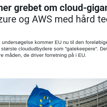
er grebet om cloud-giga
ure og AWS med hård te
 undersøgelse kommer EU nu til den foreløbige
 største cloududbydere som "gatekeepere". De
re måden, de driver forretning på i EU.