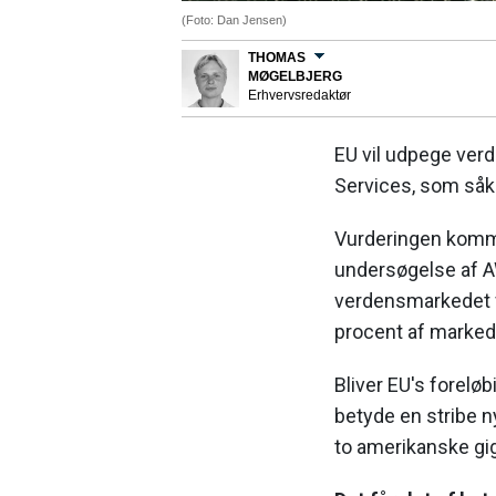
(Foto: Dan Jensen)
THOMAS
MØGELBJERG
Erhvervsredaktør
EU vil udpege ver
Services, som såk
Vurderingen komm
undersøgelse af A
verdensmarkedet f
procent af marked
Bliver EU's foreløb
betyde en stribe n
to amerikanske gig