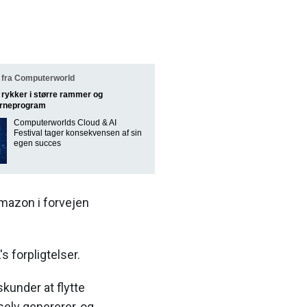
fra Computerworld
rykker i større rammer og
jerneprogram
Computerworlds Cloud & AI
Festival tager konsekvensen af sin
egen succes
Amazon i forvejen
s forpligtelser.
skunder at flytte
selv genererer, og