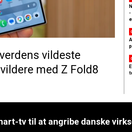
N
-
e
A
p
erdens vildeste
ildere med Z Fold8
E
t
art-tv til at angribe danske vir