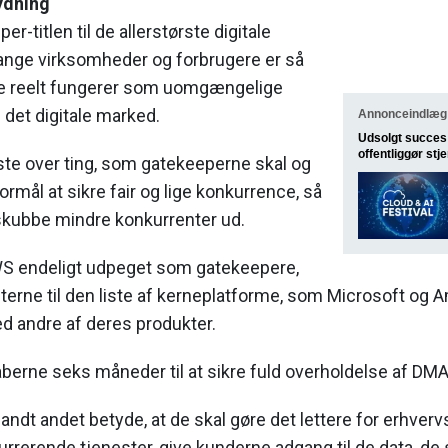
tydning
er-titlen til de allerstørste digitale
nge virksomheder og forbrugere er så
de reelt fungerer som uomgængelige
 det digitale marked.
Annonceindlæg 
Udsolgt succes 
offentliggør st
iste over ting, som gatekeeperne skal og
rmål at sikre fair og lige konkurrence, så
 skubbe mindre konkurrenter ud.
WS endeligt udpeget som gatekeepere,
terne til den liste af kerneplatforme, som Microsoft og 
d andre af deres produkter.
aberne seks måneder til at sikre fuld overholdelse af DMA'
landt andet betyde, at de skal gøre det lettere for erhverv
kurrerende tjenester, give kunderne adgang til de data, de 