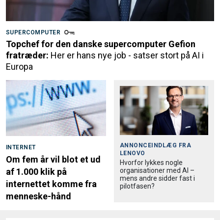
SUPERCOMPUTER
Topchef for den danske supercomputer Gefion
fratræder:
Her er hans nye job - satser stort på AI i
Europa
ANNONCEINDLÆG FRA
INTERNET
LENOVO
Om fem år vil blot et ud
Hvorfor lykkes nogle
organisationer med AI –
af 1.000 klik på
mens andre sidder fast i
internettet komme fra
pilotfasen?
menneske-hånd