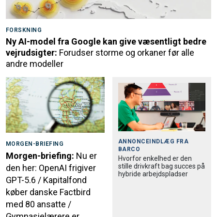
FORSKNING
Ny AI-model fra Google kan give væsentligt bedre
vejrudsigter:
Forudser storme og orkaner før alle
andre modeller
ANNONCEINDLÆG FRA
MORGEN-BRIEFING
BARCO
Morgen-briefing:
Nu er
Hvorfor enkelhed er den
stille drivkraft bag succes på
den her: OpenAI frigiver
hybride arbejdspladser
GPT-5.6 / Kapitalfond
køber danske Factbird
med 80 ansatte /
Gymnasielærere er