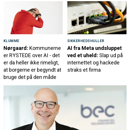
KLUMME
SIKKERHEDSHULLER
Nørgaard:
Kommunerne
AI fra Meta undsluppet
er RYSTEDE over AI - det
ved et uheld:
Slap ud på
er da heller ikke rimeligt,
internettet og hackede
at borgerne er begyndt at
straks et firma
bruge det på den måde