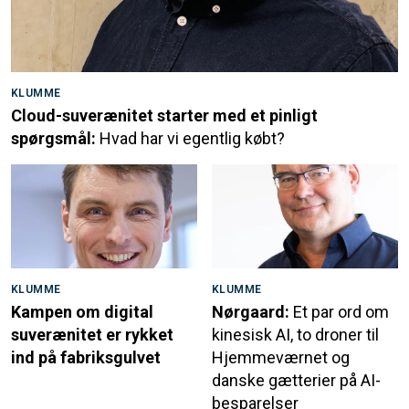
KLUMME
Cloud-suverænitet starter med et pinligt
spørgsmål:
Hvad har vi egentlig købt?
KLUMME
KLUMME
Kampen om digital
Nørgaard:
Et par ord om
suverænitet er rykket
kinesisk AI, to droner til
ind på fabriksgulvet
Hjemmeværnet og
danske gætterier på AI-
besparelser