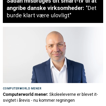
Sådan misbruges dit smart-tv til at
angribe danske virksomheder:
"Det
burde klart være ulovligt"
COMPUTERWORLD MENER
Computerworld mener:
Skoleeleverne er blevet it-
svigtet i årevis - nu kommer regningen