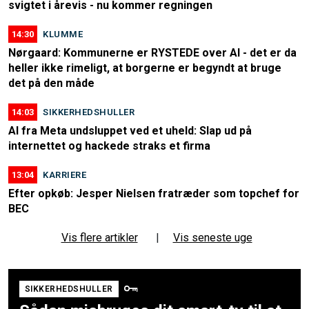
svigtet i årevis - nu kommer regningen
14:30
KLUMME
Nørgaard: Kommunerne er RYSTEDE over AI - det er da
heller ikke rimeligt, at borgerne er begyndt at bruge
det på den måde
14:03
SIKKERHEDSHULLER
AI fra Meta undsluppet ved et uheld: Slap ud på
internettet og hackede straks et firma
13:04
KARRIERE
Efter opkøb: Jesper Nielsen fratræder som topchef for
BEC
Vis flere artikler
|
Vis seneste uge
SIKKERHEDSHULLER