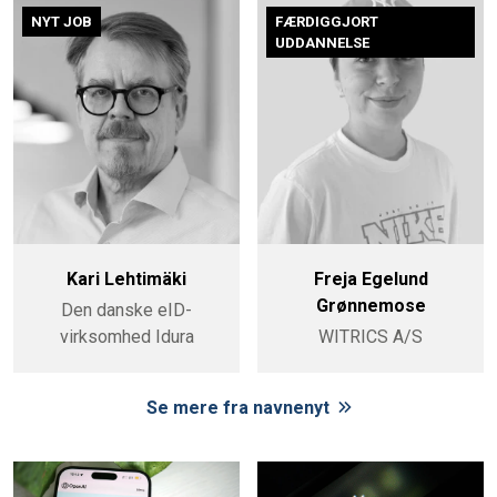
NYT JOB
FÆRDIGGJORT
UDDANNELSE
Kari Lehtimäki
Freja Egelund
Grønnemose
Den danske eID-
virksomhed Idura
WITRICS A/S
Se mere fra navnenyt